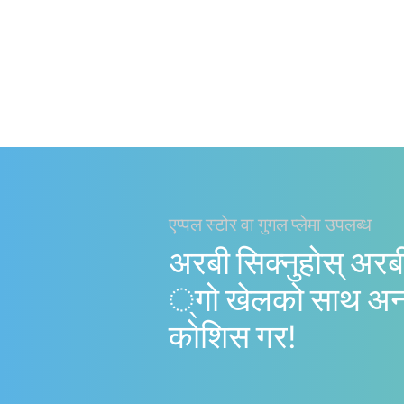
एप्पल स्टोर वा गुगल प्लेमा उपलब्ध
अरबी सिक्नुहोस् अरब
्गो खेलको साथ अ
काेशिस गर!