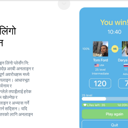
िंगो
न
न लिंगो प्लेसँग नि:
ित गर्दछ अरबी अनलाइन र
ूर्ण अवरोधहरू मध्ये
श अनलाइन। आधारभूत
र्वनाम र
प्लेले तपाईंलाई हरेक
ू खोल्नेछ र
ाइन र अभ्यास गर्ने
 गर्न सद्सिन। यदि
क स्तरको लागि अनलाइन