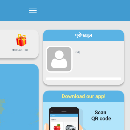
प्रोफाइल
30 DAYS FREE
तह
|
प्रगति
सोमबार
मंगलबार
बुधबार
बिहिबार