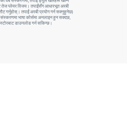
ो वेब संस्करणमा, तपाईं ड्युल खेलहरू खेल्न
त र तेज प्लेयर विजय। तपाईंसँग आधारभूत अरबी
गर्नुहोस्। तपाईं अरबी प्रयोग गर्न सक्नुहुनेछ)
संस्करणमा भाषा कोर्समा अनलाइन हुन सक्दछ,
पल स्टोरबाट डाउनलोड गर्न सकिन्छ।