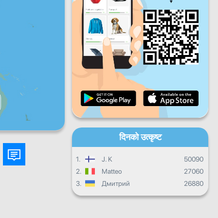
शुक्रबार
शनिबार
आइतबार
दैनिक प्रगति
मासिक प्रगति
प्रमाणपत्र
समग्र प्रगति
दिनको उत्कृष्ट
1.
J. K
50090
2.
Matteo
27060
3.
Дмитрий
26880