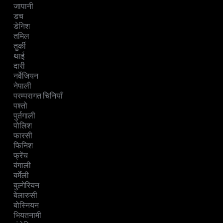
जापानी
डच
डेनिश
तमिल
तुर्की
थाई
दारी
नर्वेजियन
नेपाली
परम्परागत चिनियाँ
पश्तो
पुर्तगाली
पोलिश
फारसी
फिनिश
फ्रेंच
बंगाली
बर्मेली
बुल्गेरियन
बेलारुसी
बोस्नियन
भियतनामी