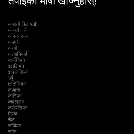
तपाईंको भाषा खोज्नुहोस्!
अंग्रेजी (बेलायती)
अजरबैजानी
अफ्रिकान्स
अम्हारी
अरबी
अल्बानियाई
आर्मीनियन
इटालियन
इन्डोनेसियन
उर्दु
एस्टोनियन
कजाख
कोरियन
क्याटालन
क्रोयेसियन
ग्रिक
चेक
जर्जियन
जर्मन