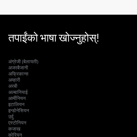
तपाईंको भाषा खोज्नुहोस्!
अंग्रेजी (बेलायती)
अजरबैजानी
अफ्रिकान्स
अम्हारी
अरबी
अल्बानियाई
आर्मीनियन
इटालियन
इन्डोनेसियन
उर्दु
एस्टोनियन
कजाख
कोरियन