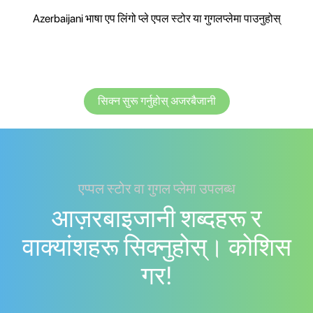
Azerbaijani भाषा एप लिंगो प्ले एपल स्टोर या गुगलप्लेमा पाउनुहोस्
सिक्न सुरू गर्नुहोस् अजरबैजानी
एप्पल स्टोर वा गुगल प्लेमा उपलब्ध
आज़रबाइजानी शब्दहरू र
वाक्यांशहरू सिक्नुहोस्। काेशिस
गर!