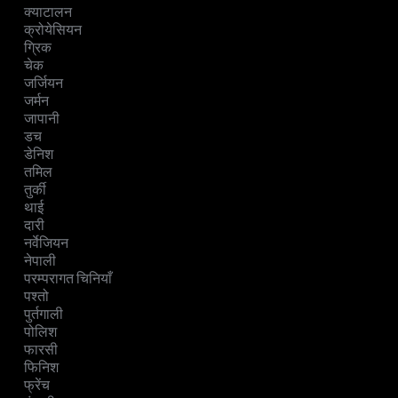
क्याटालन
क्रोयेसियन
ग्रिक
चेक
जर्जियन
जर्मन
जापानी
डच
डेनिश
तमिल
तुर्की
थाई
दारी
नर्वेजियन
नेपाली
परम्परागत चिनियाँ
पश्तो
पुर्तगाली
पोलिश
फारसी
फिनिश
फ्रेंच