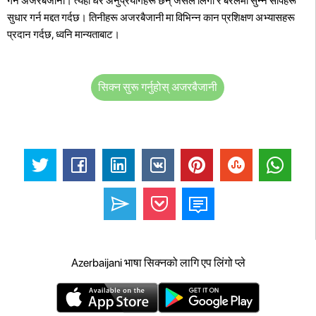
गर्न अजरबैजानी। त्यहाँ धेरै अनुप्रयोगहरू छन् जसले लिंगो र बेरेलमा सुन्ने सीपहरू
सुधार गर्न मद्दत गर्दछ। तिनीहरू अजरबैजानी मा विभिन्न कान प्रशिक्षण अभ्यासहरू
प्रदान गर्दछ, ध्वनि मान्यताबाट।
सिक्न सुरू गर्नुहोस् अजरबैजानी
Azerbaijani भाषा सिक्नको लागि एप लिंगो प्ले