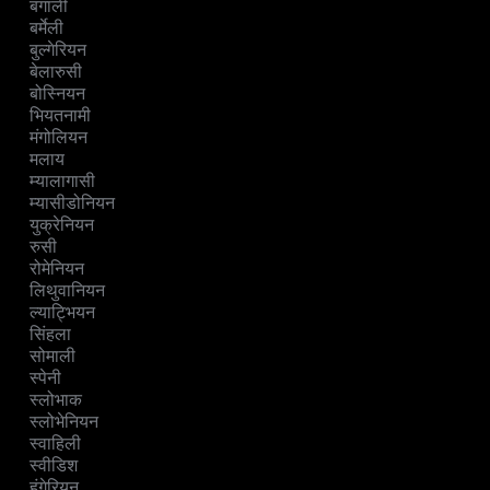
बंगाली
बर्मेली
बुल्गेरियन
बेलारुसी
बोस्नियन
भियतनामी
मंगोलियन
मलाय
म्यालागासी
म्यासीडोनियन
युक्रेनियन
रुसी
रोमेनियन
लिथुवानियन
ल्याट्भियन
सिंहला
सोमाली
स्पेनी
स्लोभाक
स्लोभेनियन
स्वाहिली
स्वीडिश
हंगेरियन