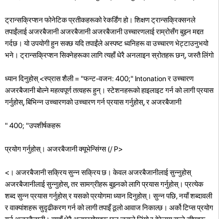
ट्रान्सक्रिप्शन फोनेटिक प्रतीकहरूको रेकर्डिंग हो। शिक्षण ट्रान्सक्रिक्सनले
तपाईंलाई अजरबैजानी अजरबैजानी अजरबैजानी उच्चारणलाई राम्रोसँग बुझ्न मद्दत
गर्दछ। यो उपयोगी हुन सक्छ यदि तपाईंले अस्पष्ट ध्वनिहरू वा उच्चारण भेट्टाउनुभयो
भने। ट्रान्सक्रिप्शन सिक्नेहरूका लागि त्यहाँ धेरै अनलाइन स्रोतहरू छन्, जस्तै लिंगो
ध्यान दिनुहोस्
<स्प्रास शैली = "फन्ट-वजन: 400;" Intonation र उच्चारण
अजरबैजानी बोल्ने महत्वपूर्ण तत्वहरू हुन्। स्टेशनहरूको हाइलाइट गर्न को लागी प्रयास
गर्नुहोस्, बिभिन्न उच्चारणको उच्चारण गर्न प्रयास गर्नुहोस्, र अजरबैजानी
" 400; "उपशीर्षकहरू
प्रयोग गर्नुहोस्। अजरबैजानी क्यूभेन्सिंग्स (/ P>
<। अजरबैजानी सक्रिय सुन्न सक्रिय छ। केवल अजरबैजानीलाई सुन्नुहोस्
अजरबैजानीलाई सुन्नुहोस्, तर सामग्रीहरू बुझ्नको लागि प्रयास गर्नुहोस्। प्रत्येक
शब्द सुन्न प्रयास गर्नुहोस् र यसको प्रयोगमा ध्यान दिनुहोस्। सुन्न पछि, नयाँ शब्दावली
र वाक्यांशहरू सुदृढीकरण गर्न को लागी तपाइँ ठूलो आवाज निकाल्छ।
अर्को टिप्स प्रयोग