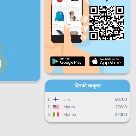
शुक्रबार
शनिबार
आइतबार
दैनिक प्रगति
मासिक प्रगति
प्रमाणपत्र
समग्र प्रगति
दिनको उत्कृष्ट
1.
J. K
50700
2.
Mauro
29610
3.
Matteo
27060