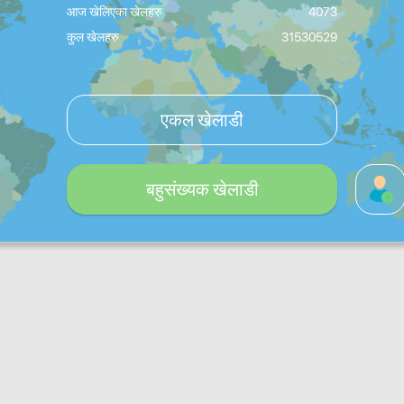
आज खेलिएका खेलहरु
4073
कुल खेलहरु
31530529
एकल खेलाडी
बहुसंख्यक खेलाडी