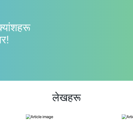
क्यांशहरू
गर!
लेखहरू