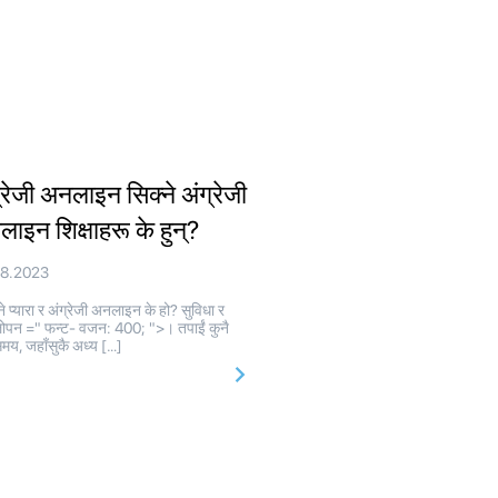
्रेजी अनलाइन सिक्ने अंग्रेजी
ाइन शिक्षाहरू के हुन्?
08.2023
े प्यारा र अंग्रेजी अनलाइन के हो? सुविधा र
ोपन =" फन्ट- वजन: 400; ">। तपाईं कुनै
मय, जहाँसुकै अध्य […]