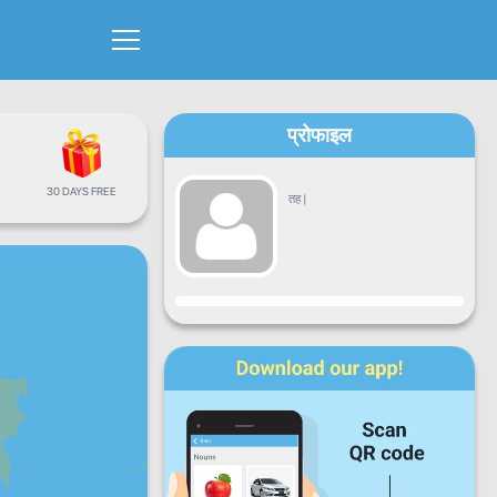
प्रोफाइल
30 DAYS FREE
तह
|
प्रगति
सोमबार
मंगलबार
बुधबार
बिहिबार