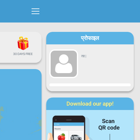
प्रोफाइल
30 DAYS FREE
तह
|
प्रगति
सोमबार
मंगलबार
बुधबार
बिहिबार