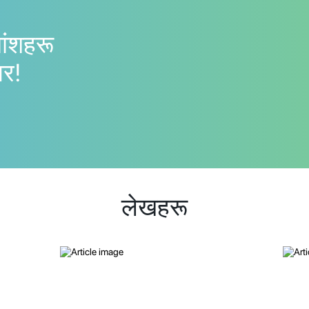
यांशहरू
गर!
लेखहरू