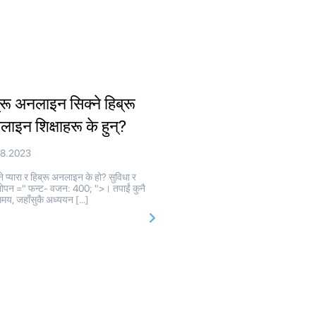
्रू अनलाइन सिक्ने हिब्रू
ाइन शिक्षाहरू के हुन्?
08.2023
े प्यारा र हिब्रू अनलाइन के हो? सुविधा र
ोपन =" फन्ट- वजन: 400; ">। तपाईं कुनै
मय, जहाँसुकै अध्ययन […]