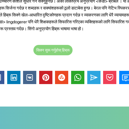
 उच्चारण कौशल सुधार गर्न सक्नुहुनेछ।
अर्को लोकप्रिय अनुप्रयोग <कडा> ब्रोबेल
। यो अ
रू सिर्जना गर्दछ र शब्दहरू र वाक्यांशहरूको ठूलो डाटाबेस हुन्छ। बेरल पनि नेटिभ स्पिकरसँ
हिब्रू सिक्ने खेल-आधारित दृष्टिकोणहरू प्रदान गर्दछ र व्याकरणका लागि धेरै व्यायामहर
कडा> lingdogerer
पनि धेरै शिक्षकहरूले सिफारिस गरिएका व्यक्तिहरूको लागि सिफारिश गर्दछ
रू प्रस्ताव गर्दछ।
सिंगो अनुप्रयोग हिब्रू भाषामा भाषा हो।
सिक्न सुरू गर्नुहोस् हिब्रू