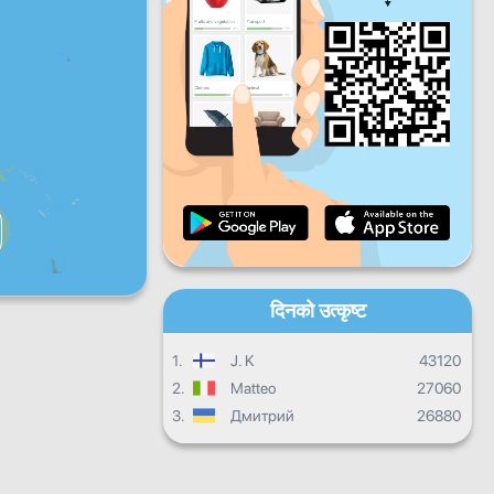
शुक्रबार
शनिबार
आइतबार
दैनिक प्रगति
मासिक प्रगति
प्रमाणपत्र
समग्र प्रगति
दिनको उत्कृष्ट
1.
J. K
43120
2.
Matteo
27060
3.
Дмитрий
26880