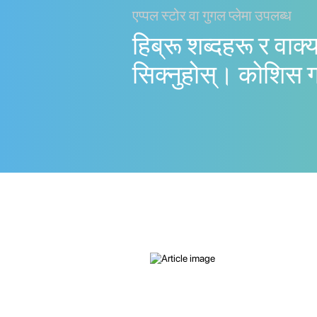
एप्पल स्टोर वा गुगल प्लेमा उपलब्ध
हिब्रू शब्दहरू र वाक्
सिक्नुहोस्। काेशिस 