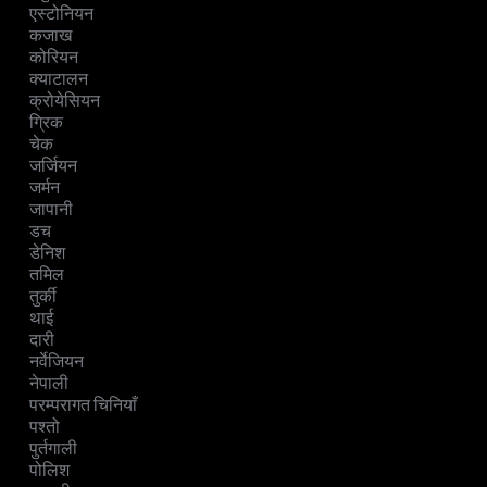
एस्टोनियन
कजाख
कोरियन
क्याटालन
क्रोयेसियन
ग्रिक
चेक
जर्जियन
जर्मन
जापानी
डच
डेनिश
तमिल
तुर्की
थाई
दारी
नर्वेजियन
नेपाली
परम्परागत चिनियाँ
पश्तो
पुर्तगाली
पोलिश