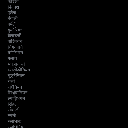
फारसी
फिनिश
फ्रेंच
बंगाली
बर्मेली
बुल्गेरियन
बेलारुसी
बोस्नियन
भियतनामी
मंगोलियन
मलाय
म्यालागासी
म्यासीडोनियन
युक्रेनियन
रुसी
रोमेनियन
लिथुवानियन
ल्याट्भियन
सिंहला
सोमाली
स्पेनी
स्लोभाक
स्लोभेनियन