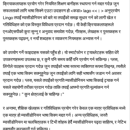
क्रियाकलापहरू प्रयोग गरेर नियमित शिक्षण बानीहरू स्थापना गर्न मद्दत गर्दछ जुन
सफलताको लागि भाषा सिक्ने एउटा उदाहरण हो <कडा> lago <<। > अनुप्रयोग
Lingo
तपाइँ म्यासीडोनियन को बारे मा तपाइँको समझ सुधार गर्न को लागी खेल र
गतिविधिहरु को एक विस्तृत विविधता प्रदान गर्दछ। यी केही क्रियाकलापहरूले
एनओएसपीको कुरा सुन्नु र अनुवाद समावेश गर्दछ; गीतहरू, लेखहरू र पुस्तकहरू र
पुस्तकहरू पढ्छन्, र नयाँ शब्दहरू र व्याकरण नियमहरू अभ्यास गर्न।
को उपयोग गर्ने फाइदाहरू यसको पहुँच हो। यो स्मार्टफोन र ट्याब्लेटहरू सहित धेरै
उपकरणहरूमा उपलब्ध छ, र कुनै पनि समय कहिँ पनि प्रयोग गर्न सकिन्छ। प्लस,
लिंगोले पाठहरू प्रदान गर्दछ जुन तपाईंको भाषा स्तरमा व्यक्तिगत रूपमा लिइन्छ, त्यसैले
तपाईं एक भाषा सिक्न सक्नुहुनेछ जुन तपाईंको लागि सही भाषासँग जडान गर्न अवसर
प्रदान गर्दछ। प्लस, यसले तपाईंको प्रगति म्यासीडोनियन भाषा सिकाई ट्र्याक गर्न
यसले सहयोगी तरीका प्रदान गर्दछ ताकि तपाईं आफ्नो प्रगति मूल्यांकन गर्न
सक्नुहुनेछ। "
कुन क्षेत्रलाई के चाहिन्छ।"
र अन्तमा, शैक्षिक खेलहरू र गतिविधिहरू प्रयोग गरेर केवल एक मात्र प्रविधिहरू मध्ये
एक मात्र हो म्यासीडोनियन भाषा सिक्न मद्दत गर्न। अन्य प्रविधिहरू, जस्तै
म्यासीडोनियन मा चलचित्रहरू र टिभी शोहरू हेर्दै म्यासीडोनियन पढ्दा साहित्य, र नेटिभ
वक्तासँग कुराकानी गर्न सकिन्छ।