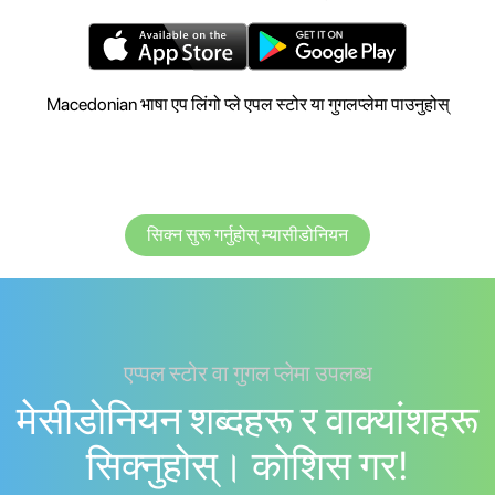
Macedonian भाषा एप लिंगो प्ले एपल स्टोर या गुगलप्लेमा पाउनुहोस्
सिक्न सुरू गर्नुहोस् म्यासीडोनियन
एप्पल स्टोर वा गुगल प्लेमा उपलब्ध
मेसीडोनियन शब्दहरू र वाक्यांशहरू
सिक्नुहोस्। काेशिस गर!