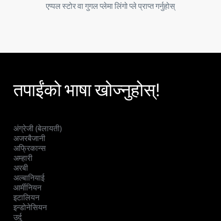
एप्पल स्टोर वा गुगल प्लेमा लिंगो प्ले प्राप्त गर्नुहोस्
तपाईंको भाषा खोज्नुहोस्!
अंग्रेजी (बेलायती)
अजरबैजानी
अफ्रिकान्स
अम्हारी
अरबी
अल्बानियाई
आर्मीनियन
इटालियन
इन्डोनेसियन
उर्दु