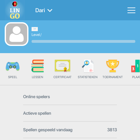
Dari
Level
/
SPEEL
LESSEN
CERTIFICAAT
STATISTIEKEN
TOERNAMENT
PLAA
Online spelers
Actieve spellen
Spellen gespeeld vandaag
3813