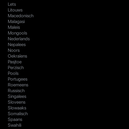
Lets
Litouws
Macedonisch
Malagasi
Maleis
Mongools
Nederlands
Nepalees
Noors
Oekraïens
Pasjtoe
Perzisch
Pools
Portugees
Roemeens
Russisch
Singalees
Sloveens
Slowaaks
Somalisch
Spaans
Swahili