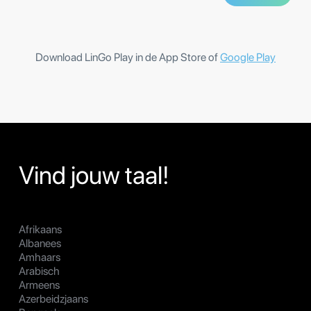
Download LinGo Play in de App Store of
Google Play
Vind jouw taal!
Afrikaans
Albanees
Amhaars
Arabisch
Armeens
Azerbeidzjaans