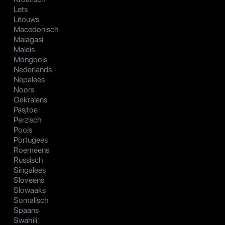
Lets
Litouws
Macedonisch
Malagasi
Maleis
Mongools
Nederlands
Nepalees
Noors
Oekraïens
Pasjtoe
Perzisch
Pools
Portugees
Roemeens
Russisch
Singalees
Sloveens
Slowaaks
Somalisch
Spaans
Swahili