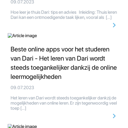
09.07.2023
Hoe leer je thuis Dari: tips en advies Inleiding: Thuis leren
Dari kan een ontmoedigende taak lijken, vooral als […]
Beste online apps voor het studeren
van Dari - Het leren van Dari wordt
steeds toegankelijker dankzij de online
leermogelijkheden
09.07.2023
Het leren van Dari wordt steeds toegankelijker dankzij de
mogelijkheden van online leren. Er zijn tegenwoordig veel
toep […]