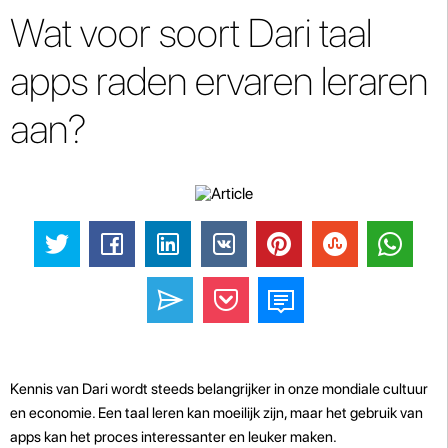
Wat voor soort Dari taal
apps raden ervaren leraren
aan?
Kennis van Dari wordt steeds belangrijker in onze mondiale cultuur
en economie. Een taal leren kan moeilijk zijn, maar het gebruik van
apps kan het proces interessanter en leuker maken.