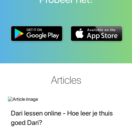
Articles
Dari lessen online - Hoe leer je thuis
goed Dari?