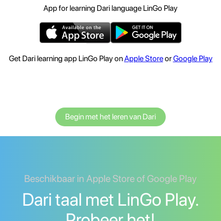
App for learning Dari language LinGo Play
Get Dari learning app LinGo Play on
Apple Store
or
Google Play
Begin met het leren van Dari
Beschikbaar in Apple Store of Google Play
Dari taal met LinGo Play.
Probeer het!