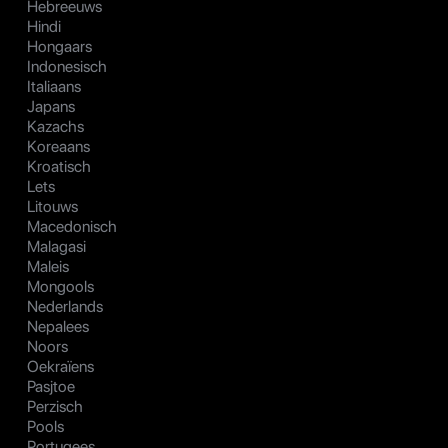
Hebreeuws
Hindi
Hongaars
Indonesisch
Italiaans
Japans
Kazachs
Koreaans
Kroatisch
Lets
Litouws
Macedonisch
Malagasi
Maleis
Mongools
Nederlands
Nepalees
Noors
Oekraïens
Pasjtoe
Perzisch
Pools
Portugees