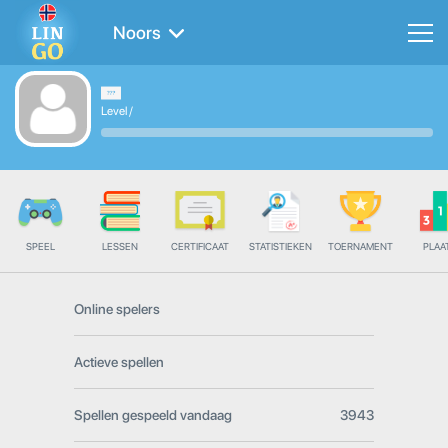
Noors
Level
/
SPEEL
LESSEN
CERTIFICAAT
STATISTIEKEN
TOERNAMENT
PLAA
Online spelers
Actieve spellen
Spellen gespeeld vandaag
3943