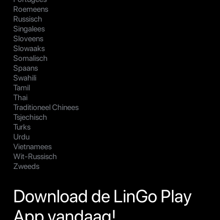
Roemeens
Russisch
Singalees
Sloveens
Slowaaks
Somalisch
Spaans
Swahili
Tamil
Thai
Traditioneel Chinees
Tsjechisch
Turks
Urdu
Vietnamees
Wit-Russisch
Zweeds
Download de LinGo Play
App vandaag!