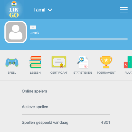
Tamil
Level
/
SPEEL
LESSEN
CERTIFICAAT
STATISTIEKEN
TOERNAMENT
PLAA
Online spelers
Actieve spellen
Spellen gespeeld vandaag
4301