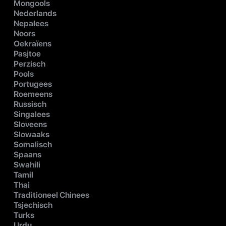
Mongools
Nederlands
Nepalees
Noors
Oekraïens
Pasjtoe
Perzisch
Pools
Portugees
Roemeens
Russisch
Singalees
Sloveens
Slowaaks
Somalisch
Spaans
Swahili
Tamil
Thai
Traditioneel Chinees
Tsjechisch
Turks
Urdu