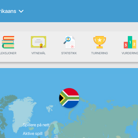
rikaans
LEKSJONER
VITNEMÅL
STATISTIKK
TURNERING
VURDERIN
Spillere på nett
Aktive spill