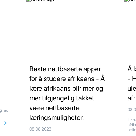
Beste nettbaserte apper
Å 
for å studere afrikaans - Å
- 
lære afrikaans blir mer og
ul
mer tilgjengelig takket
af
være nettbaserte
08.
g råd
læringsmuligheter.
Hva 
afri
08.08.2023
nette