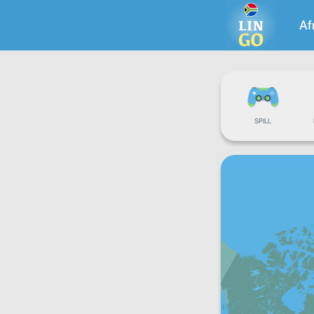
Af
SPILL