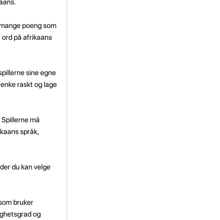
kaans.
 så mange poeng som
å ord på afrikaans
spillerne sine egne
 tenke raskt og lage
. Spillerne må
rikaans språk,
 der du kan velge
 som bruker
lighetsgrad og