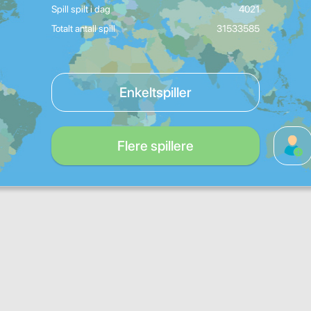
Spill spilt i dag
4021
Totalt antall spill
31533585
Enkeltspiller
Flere spillere