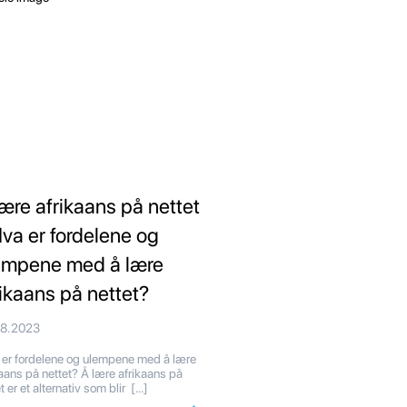
lære afrikaans på nettet
Hva er fordelene og
empene med å lære
rikaans på nettet?
08.2023
er fordelene og ulempene med å lære
kaans på nettet? Å lære afrikaans på
t er et alternativ som blir […]