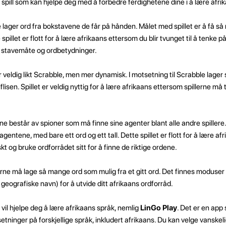
n spill som kan hjelpe deg med å forbedre ferdighetene dine i å lære afri
rne lager ord fra bokstavene de får på hånden. Målet med spillet er å få
spillet er flott for å lære afrikaans ettersom du blir tvunget til å tenke p
e stavemåte og ordbetydninger.
er veldig likt Scrabble, men mer dynamisk. I motsetning til Scrabble lager 
flisen. Spillet er veldig nyttig for å lære afrikaans ettersom spillerne må
gene består av spioner som må finne sine agenter blant alle andre spillere
agentene, med bare ett ord og ett tall. Dette spillet er flott for å lære af
t og bruke ordforrådet sitt for å finne de riktige ordene.
llerne må lage så mange ord som mulig fra et gitt ord. Det finnes moduser
r geografiske navn) for å utvide ditt afrikaans ordforråd.
om vil hjelpe deg å lære afrikaans språk, nemlig
LinGo Play
. Det er en app
etninger på forskjellige språk, inkludert afrikaans. Du kan velge vanske