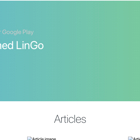
er Google Play
med LinGo
Articles