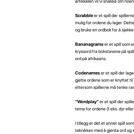
artikkelen vil vi snakke om noe
Scrabble
er et spill der spille
mulig for ordene du lager. Dette 
og bruke en ordbok for å sjekk
Bananagrams
er et spill som 
kryssord fra bokstavene på spill
ord på afrikaans.
Codenames
er et spill der la
gjette ordene som er knyttet til 
ettersom spillerne må tenke rask
"Wordplay"
er et spill der spi
tema for ordene (f.eks. dyr elle
I tillegg er det et annet spill s
teknikken med å gjenta ord og s