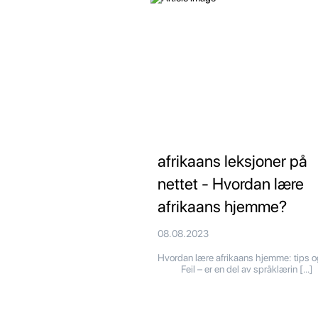
afrikaans leksjoner på
nettet - Hvordan lære
afrikaans hjemme?
08.08.2023
Hvordan lære afrikaans hjemme: tips o
Feil – er en del av språklærin […]