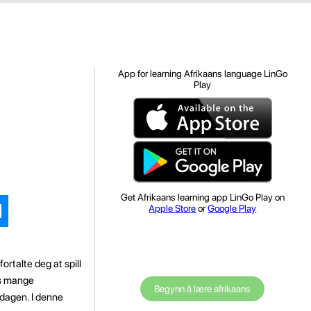
App for learning Afrikaans language LinGo
Play
Get Afrikaans learning app LinGo Play on
Apple Store
or
Google Play
ortalte deg at spill
es mange
Begynn å lære afrikaans
rdagen. I denne