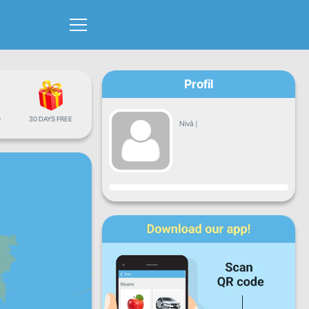
Profil
G
30 DAYS FREE
Nivå
|
Fremgang
Ma
Ti
On
To