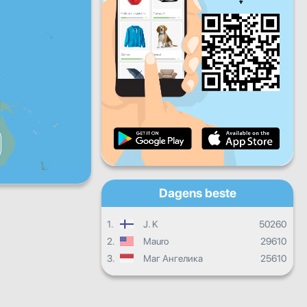
Fr
Lø
Sø
Daglige fremskritt
Månedlige fremskritt
Vitnemål
Samlet fremgang
Dagens beste
1.
J. K
50260
2.
Mauro
29610
3.
Маг Ангелика
25610