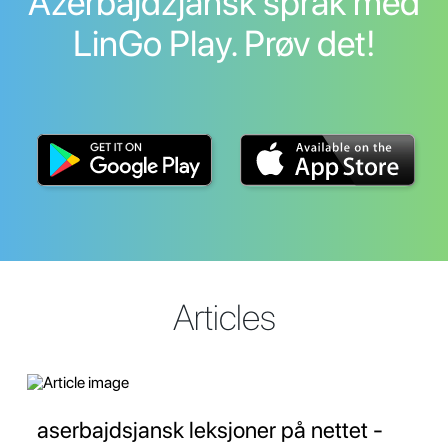
Azerbajdzjansk språk med
LinGo Play. Prøv det!
Articles
aserbajdsjansk leksjoner på nettet -