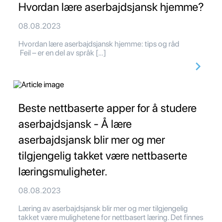
Hvordan lære aserbajdsjansk hjemme?
08.08.2023
Hvordan lære aserbajdsjansk hjemme: tips og råd
Feil – er en del av språk […]
Beste nettbaserte apper for å studere
aserbajdsjansk - Å lære
aserbajdsjansk blir mer og mer
tilgjengelig takket være nettbaserte
læringsmuligheter.
08.08.2023
Læring av aserbajdsjansk blir mer og mer tilgjengelig
takket være mulighetene for nettbasert læring. Det finnes