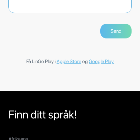
Få LinGo Play i
Apple Store
og
Google Play
Finn ditt språk!
Afrikaans