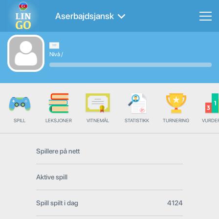
Aserbajdsjansk
Nivå
/
SPILL
LEKSJONER
VITNEMÅL
STATISTIKK
TURNERING
VURDE
Spillere på nett
Aktive spill
Spill spilt i dag
4124