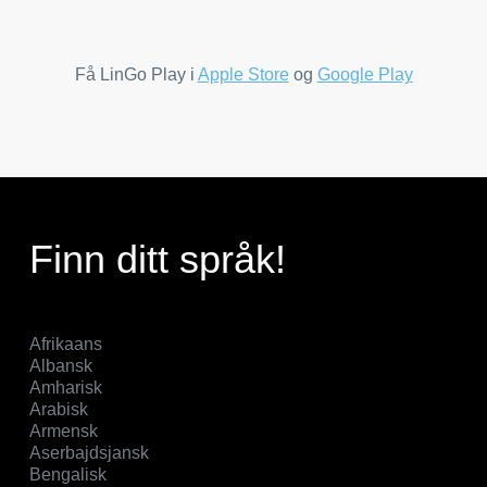
Få LinGo Play i
Apple Store
og
Google Play
Finn ditt språk!
Afrikaans
Albansk
Amharisk
Arabisk
Armensk
Aserbajdsjansk
Bengalisk