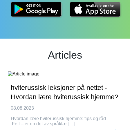
Articles
hviterussisk leksjoner på nettet -
Hvordan lære hviterussisk hjemme?
08.08.2023
Hvordan lære hviterussisk hjemme: tips og råd
Feil – er en del av språklæ […]