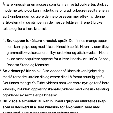
Å lære kinesisk er en prosess som kan ta mye tid og krefter. Bruk av
moderne teknologi kan imidlertid i stor grad forbedre resultatene av
språkinnlæringen og gjøre denne prosessen mer effektiv. I denne
artikkelen vil vi se på noen av de mest effektive måtene å bruke
teknologi for å lære kinesisk
Bruk apper for å lære kinesisk språk
. Det finnes mange apper
som kan hjelpe deg med å lære kinesisk språk. Noen av dem tilbyr
grammatikkøvelser, andre tilbyr ordbøker og uttaleøvelser. Noen
av de mest populære appene for å lære kinesisk er LinGo, Babbel,
Rosetta Stone og Memrise.
Se videoer på kinesisk.
Å se videoer på kinesisk kan hjelpe deg
med å forbedre uttalen din og evnen din til å forstå muntlig språk.
Det finnes mange YouTube-videoer som kan være nyttige for å lære
kinesisk, inkludert opplæringskanaler, videoer med kinesisk teksting
og videoer av samtaler på kinesisk.
Bruk sosiale medier. Du kan bli med i grupper eller fellesskap
som er dedikert til å lære kinesisk for å kommunisere med