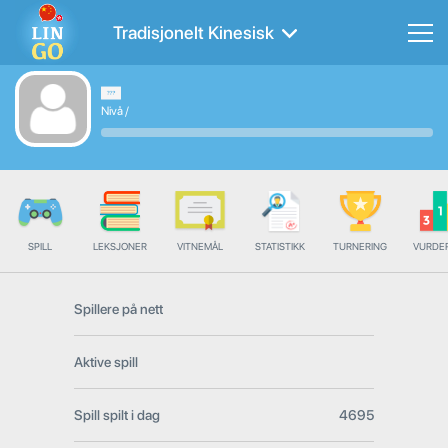
Tradisjonelt Kinesisk
Nivå
/
SPILL
LEKSJONER
VITNEMÅL
STATISTIKK
TURNERING
VURDE
Spillere på nett
Aktive spill
Spill spilt i dag
4695