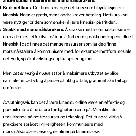
andre språkinnlærere eller morsmålsbrukere.
Bruk nettkurs.
Det finnes mange nettkurs som tilbyr leksjoner i
kinesisk. Noen er gratis, mens andre krever betaling. Nettkurs kan
være nyttige for dem som ønsker å lære kinesisk på fritiden.
Snakk med morsmålsbrukere.
Å snakke med morsmålsbrukere er
en av de mest effektive måtene å forbedre språkkunnskapene dine i
kinesisk. I dag finnes det mange ressurser som lar deg finne
morsmålstalere å kommunisere med, for eksempel nettfora, sosiale
nettverk, språkutvekslingsapplikasjoner og mer.
Men
det er viktig å huske
at for å maksimere utbyttet av slike
samtaler er det viktig å passe på riktig uttale, grammatiske feil og
ordforråd.
Avslutningsvis kan det å lære kinesisk online være en effektiv og
praktisk måte å forbedre ferdighetene dine på. Men ikke stol
utelukkende på nettressurser og teknologi. Det er også viktig å
praktisere språket i virkeligheten, kommunisere med
morsmålsbrukere, lese og se filmer på kinesisk osv.