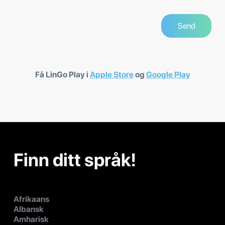
Få LinGo Play i
Apple Store
og
Google Play
Finn ditt språk!
Afrikaans
Albansk
Amharisk