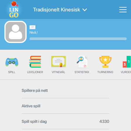
Tradisjonelt Kinesisk
Nivå
/
SPILL
LEKSJONER
VITNEMÅL
STATISTIKK
TURNERING
VURDE
Spillere på nett
Aktive spill
Spill spilt i dag
4330