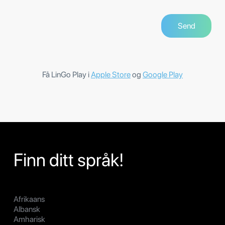
Få LinGo Play i
Apple Store
og
Google Play
Finn ditt språk!
Afrikaans
Albansk
Amharisk