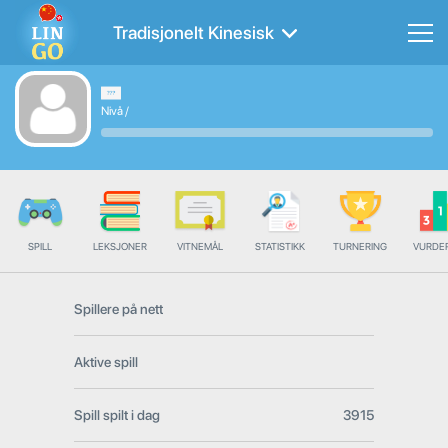
Tradisjonelt Kinesisk
Nivå
/
SPILL
LEKSJONER
VITNEMÅL
STATISTIKK
TURNERING
VURDE
Spillere på nett
Aktive spill
Spill spilt i dag
3915