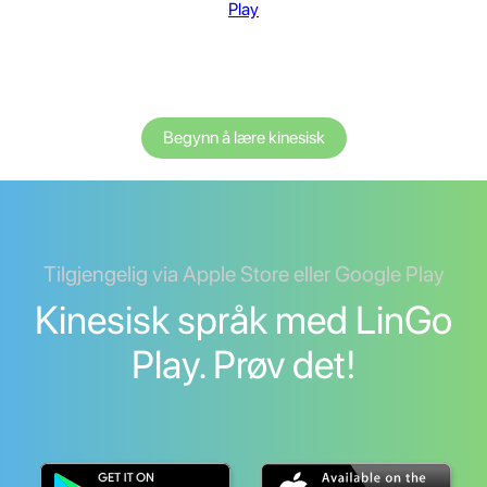
Play
Begynn å lære kinesisk
Tilgjengelig via Apple Store eller Google Play
Kinesisk språk med LinGo
Play. Prøv det!