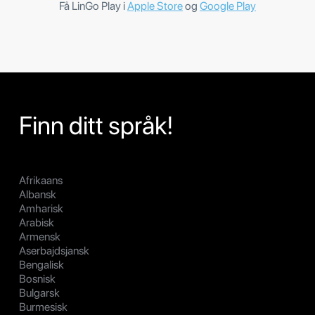
Få LinGo Play i
Apple Store
og
Google Play
Finn ditt språk!
Afrikaans
Albansk
Amharisk
Arabisk
Armensk
Aserbajdsjansk
Bengalisk
Bosnisk
Bulgarsk
Burmesisk