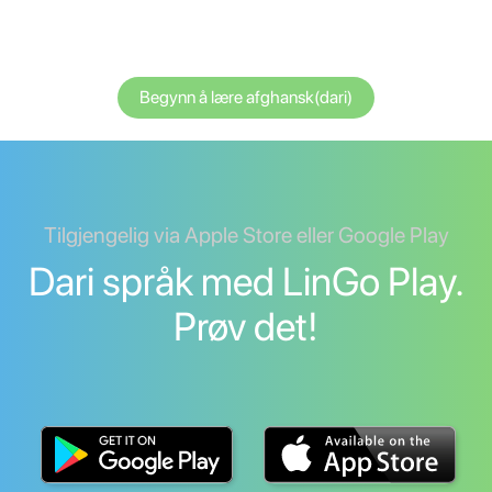
Begynn å lære afghansk(dari)
Tilgjengelig via Apple Store eller Google Play
Dari språk med LinGo Play.
Prøv det!