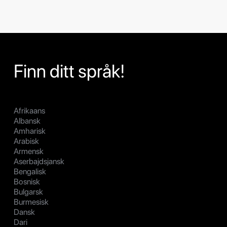
Finn ditt språk!
Afrikaans
Albansk
Amharisk
Arabisk
Armensk
Aserbajdsjansk
Bengalisk
Bosnisk
Bulgarsk
Burmesisk
Dansk
Dari