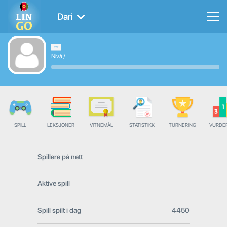
Dari
Nivå
/
SPILL
LEKSJONER
VITNEMÅL
STATISTIKK
TURNERING
VURDE
Spillere på nett
Aktive spill
Spill spilt i dag
4450