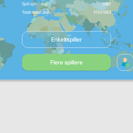
Spill spilt i dag
3961
Totalt antall spill
31531883
Enkeltspiller
Flere spillere