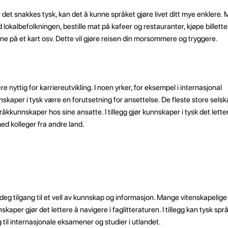
er det snakkes tysk, kan det å kunne språket gjøre livet ditt mye enklere.
kalbefolkningen, bestille mat på kafeer og restauranter, kjøpe billetter 
ene på et kart osv. Dette vil gjøre reisen din morsommere og tryggere.
 nyttig for karriereutvikling. I noen yrker, for eksempel i internasjonal
skaper i tysk være en forutsetning for ansettelse. De fleste store sels
råkkunnskaper hos sine ansatte. I tillegg gjør kunnskaper i tysk det lette
ed kolleger fra andre land.
deg tilgang til et vell av kunnskap og informasjon. Mange vitenskapelige 
skaper gjør det lettere å navigere i faglitteraturen. I tillegg kan tysk s
til internasjonale eksamener og studier i utlandet.