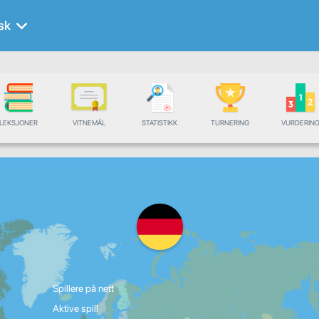
sk
LEKSJONER
VITNEMÅL
STATISTIKK
TURNERING
VURDERIN
Spillere på nett
Aktive spill