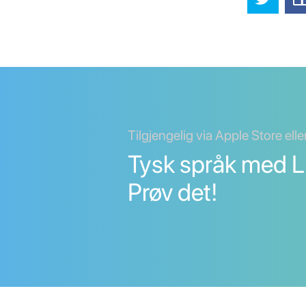
Tilgjengelig via Apple Store ell
Tysk språk med L
Prøv det!