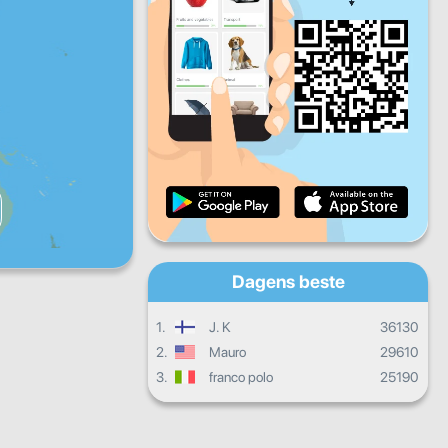
Fr
Lø
Sø
Daglige fremskritt
Månedlige fremskritt
Vitnemål
Samlet fremgang
Dagens beste
1.
J. K
36130
2.
Mauro
29610
3.
franco polo
25190