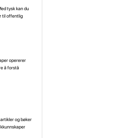
 Med tysk kan du
til offentlig
kaper opererer
re å forstå
artikler og bøker
pråkkunnskaper