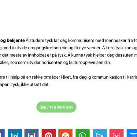
og bekjente
Å studere tysk lar deg kommunisere med mennesker fra for
eg med å utvide omgangskretsen din og få nye venner. Å lære tysk kan o
 det meste av innholdet er på tysk. Å kunne tysk hjelper deg dessuten 
øker, noe som utvider horisonten og kulturopplevelsen din.
e til hjelp på en rekke områder i livet, fra daglig kommunikasjon til karri
per i tysk, ikke utsett det.
Begynn å lære tysk