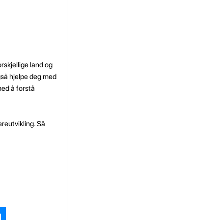
skjellige land og
gså hjelpe deg med
med å forstå
ereutvikling. Så