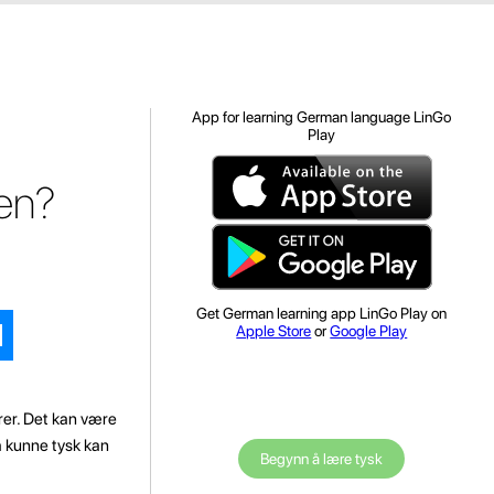
App for learning German language LinGo
Play
gen?
Get German learning app LinGo Play on
Apple Store
or
Google Play
rer. Det kan være
å kunne tysk kan
Begynn å lære tysk