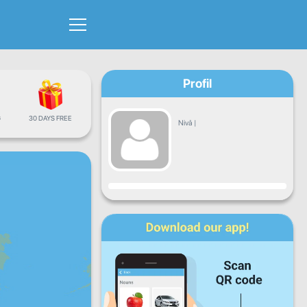
Profil
G
30 DAYS FREE
Nivå
|
Fremgang
Ma
Ti
On
To