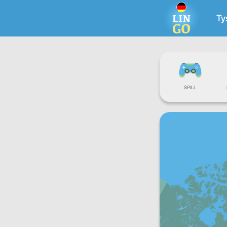
Ty
SPILL