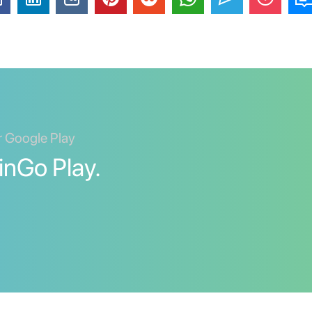
er Google Play
inGo Play.