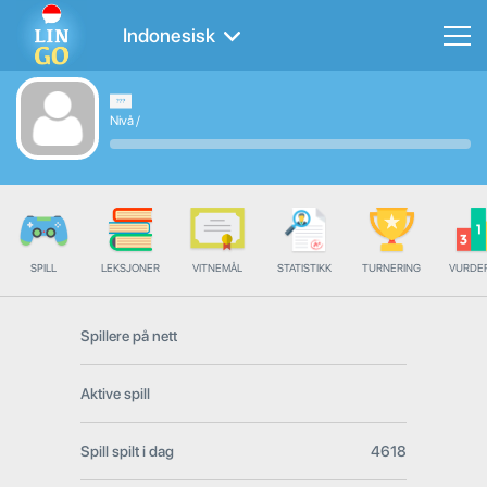
Indonesisk
Nivå
/
SPILL
LEKSJONER
VITNEMÅL
STATISTIKK
TURNERING
VURDE
Spillere på nett
Aktive spill
Spill spilt i dag
4618