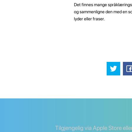
Det finnes mange språklæringsa
og sammenligne den med en som
lyder eller fraser.
Tilgjengelig via Apple Store ell