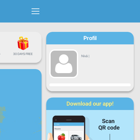
Profil
G
30 DAYS FREE
Nivå
|
Fremgang
Ma
Ti
On
To