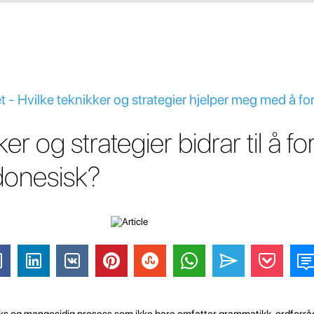
t - Hvilke teknikker og strategier hjelper meg med å f
ker og strategier bidrar til å f
ndonesisk?
ks og mangesidig prosess som ikke bare omfatter grammatikk, ordforrå