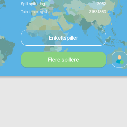
Spill spilt i dag
3962
Totalt antall spill
31531863
Enkeltspiller
Flere spillere