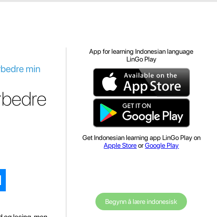
App for learning Indonesian language
LinGo Play
orbedre min
orbedre
Get Indonesian learning app LinGo Play on
Apple Store
or
Google Play
Begynn å lære indonesisk
d og lesing, men