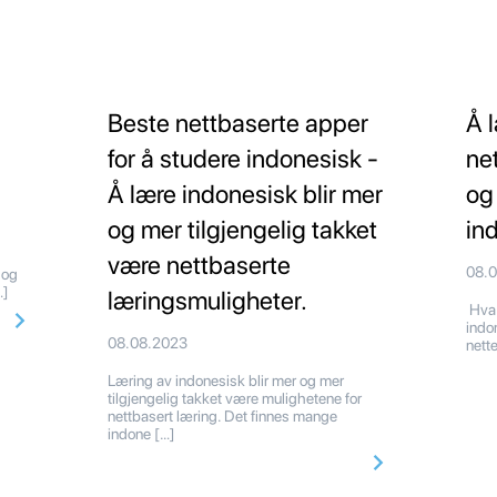
Beste nettbaserte apper
Å 
for å studere indonesisk -
ne
Å lære indonesisk blir mer
og
og mer tilgjengelig takket
in
være nettbaserte
08.
 og
…]
læringsmuligheter.
Hva 
indo
08.08.2023
nette
Læring av indonesisk blir mer og mer
tilgjengelig takket være mulighetene for
nettbasert læring. Det finnes mange
indone […]