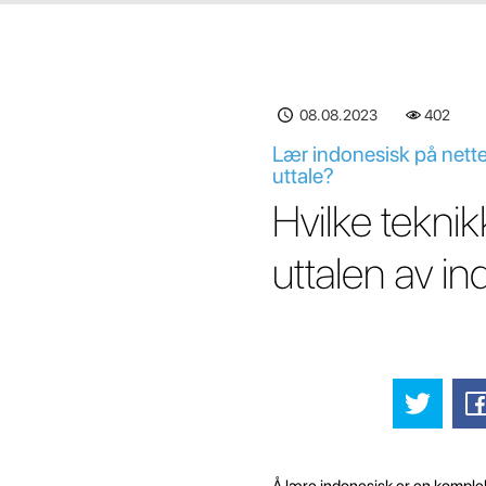
08.08.2023
402
Lær indonesisk på nette
uttale?
Hvilke teknik
uttalen av i
Å lære indonesisk er en komple