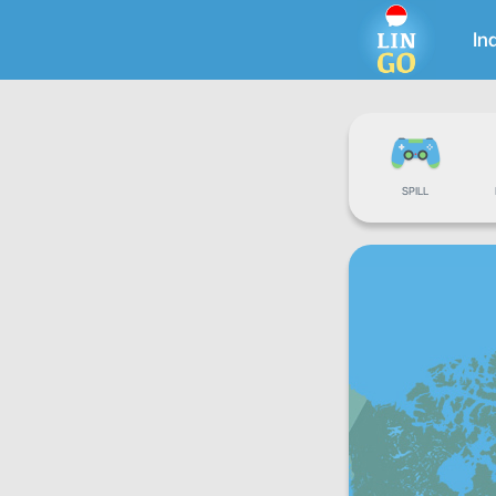
In
SPILL