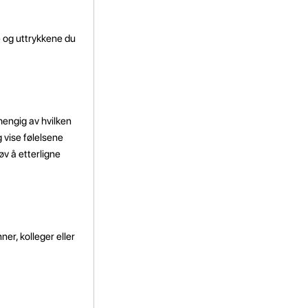
ne og uttrykkene du
vhengig av hvilken
g vise følelsene
v å etterligne
er, kolleger eller