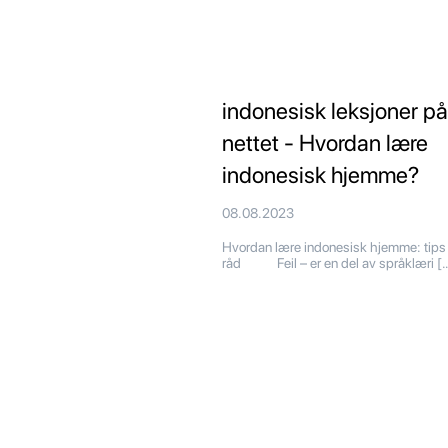
indonesisk leksjoner på
nettet - Hvordan lære
indonesisk hjemme?
08.08.2023
Hvordan lære indonesisk hjemme: tips
råd Feil – er en del av språklæri [