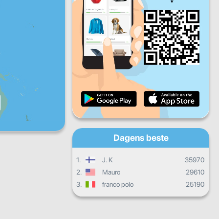
Fr
Lø
Sø
Daglige fremskritt
Månedlige fremskritt
Vitnemål
Samlet fremgang
Dagens beste
1.
J. K
35970
2.
Mauro
29610
3.
franco polo
25190