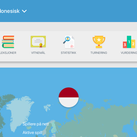
donesisk
LEKSJONER
VITNEMÅL
STATISTIKK
TURNERING
VURDERIN
Spillere på nett
Aktive spill