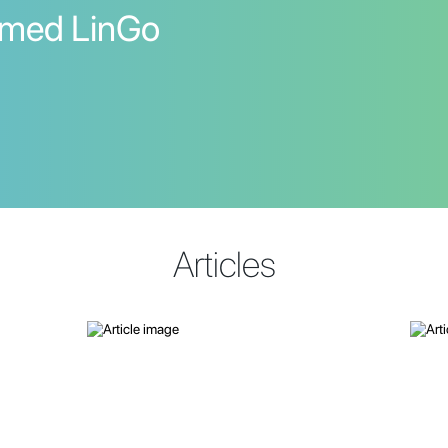
 med LinGo
Articles