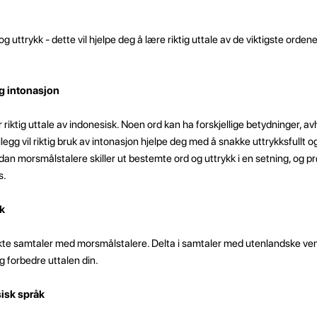
og uttrykk - dette vil hjelpe deg å lære riktig uttale av de viktigste orde
g intonasjon
or riktig uttale av indonesisk. Noen ord kan ha forskjellige betydninger, a
illegg vil riktig bruk av intonasjon hjelpe deg med å snakke uttrykksfullt o
 morsmålstalere skiller ut bestemte ord og uttrykk i en setning, og prø
s.
k
 ekte samtaler med morsmålstalere. Delta i samtaler med utenlandske venn
g forbedre uttalen din.
sisk språk