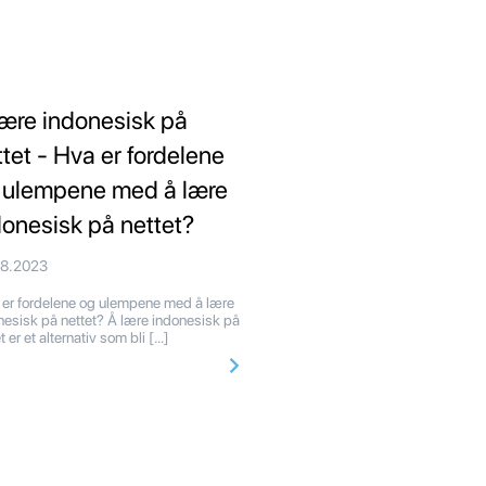
lære indonesisk på
ttet - Hva er fordelene
 ulempene med å lære
donesisk på nettet?
08.2023
er fordelene og ulempene med å lære
nesisk på nettet? Å lære indonesisk på
t er et alternativ som bli […]