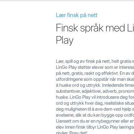
Lær finsk på nett
Finsk språk med 
Play
Lær, spill og øv finsk på nett, helt grati
LinGo Play støtter elever som er interesse
på nett, gratis, raskt og effektivt. En av 
utfordringene som oppstår når man skal 
å huske ord og uttrykk. Innledende timer
substantiver, adjektiver, adverb, prono
huske. LinGo Play vil introdusere deg fo
ord og uttrykk hver dag, realistiske situa
deg muligheten til å øve dem ved hjelp a
øvelsene, slik at du kan bygge opp ordfo
Uansett om du er en nybegynner eller 
elev innen finsk tilbyr LinGo Play lærings
nivåer. Prøv det!