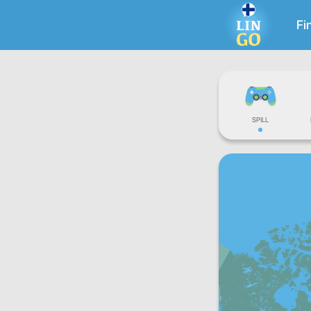
Fi
SPILL