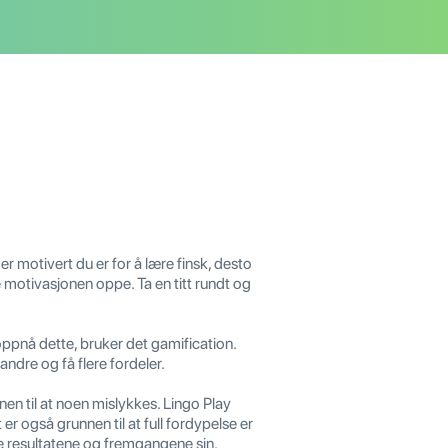
er motivert du er for å lære finsk, desto
motivasjonen oppe. Ta en titt rundt og
pnå dette, bruker det gamification.
ndre og få flere fordeler.
n til at noen mislykkes. Lingo Play
r også grunnen til at full fordypelse er
e resultatene og fremgangene sin.