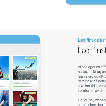
Lær finsk på ne
Lær fins
Vi har laget en eff
nettet, raskt og e
huske ord og uttr
lære finsk på nett
ikke har tid til van
komforten av ditt
LinGo Play webap
som hjelper deg å 