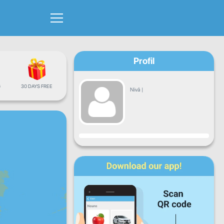
Profil
G
30 DAYS FREE
Nivå
|
Fremgang
Ma
Ti
On
To