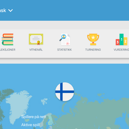
nsk
LEKSJONER
VITNEMÅL
STATISTIKK
TURNERING
VURDERIN
Spillere på nett
Aktive spill