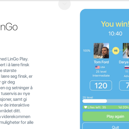
LinGo
s med LinGo Play.
rt i å lære finsk
de største
lære seg finsk, er
 gir deg
men og setninger å
r tusenvis av nye
sjoner, samt gi
v de interaktive
rrådet ditt.
en viderekommen
muligheter for alle