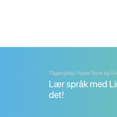
Tilgjengelig i Apple Store og G
Lær språk med Li
det!