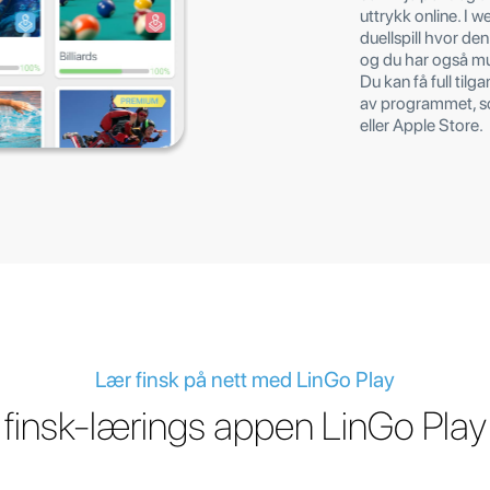
uttrykk online. I 
duellspill hvor den
og du har også mul
Du kan få full tilg
av programmet, so
eller Apple Store.
Lær finsk på nett med LinGo Play
finsk-lærings appen LinGo Play