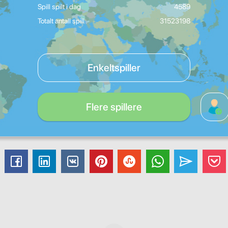
Spill spilt i dag
4589
Totalt antall spill
31523198
Enkeltspiller
Flere spillere