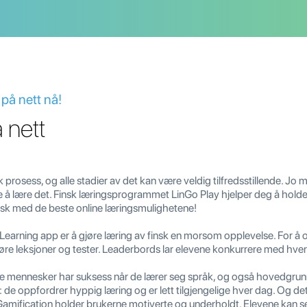
på nett nå!
 nett
 prosess, og alle stadier av det kan være veldig tilfredsstillende. Jo m
 å lære det. Finsk læringsprogrammet LinGo Play hjelper deg å holde 
sk med de beste online læringsmulighetene!
rning app er å gjøre læring av finsk en morsom opplevelse. For å op
re leksjoner og tester. Leaderbords lar elevene konkurrere med hvera
e mennesker har suksess når de lærer seg språk, og også hovedgrunne
de oppfordrer hyppig læring og er lett tilgjengelige hver dag. Og det e
Gamification holder brukerne motiverte og underholdt. Elevene kan s