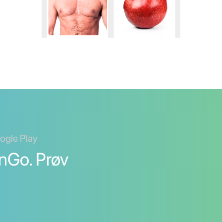
oogle Play
nGo. Prøv