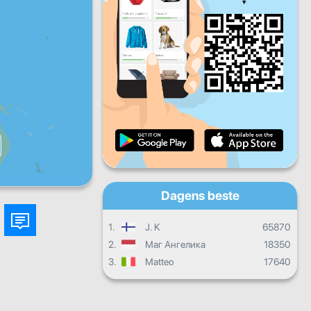
Fr
Lø
Sø
Daglige fremskritt
Månedlige fremskritt
Vitnemål
Samlet fremgang
Dagens beste
1.
J. K
65870
2.
Маг Ангелика
18350
3.
Matteo
17640