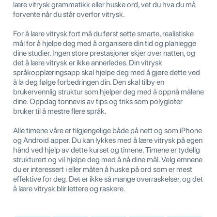
lære vitrysk grammatikk eller huske ord, vet du hva du må
forvente når du står overfor vitrysk.
For å lære vitrysk fort må du først sette smarte, realistiske
mål for å hjelpe deg med å organisere din tid og planlegge
dine studier. Ingen store prestasjoner skjer over natten, og
det å lære vitrysk er ikke annerledes. Din vitrysk
språkopplæringsapp skal hjelpe deg med å gjøre dette ved
å la deg følge forbedringen din. Den skal tilby en
brukervennlig struktur som hjelper deg med å oppnå målene
dine. Oppdag tonnevis av tips og triks som polygloter
bruker til å mestre flere språk.
Alle timene våre er tilgjengelige både på nett og som iPhone
og Android apper. Du kan lykkes med å lære vitrysk på egen
hånd ved hjelp av dette kurset og timene. Timene er tydelig
strukturert og vil hjelpe deg med å nå dine mål. Velg emnene
du er interessert i eller måten å huske på ord som er mest
effektive for deg. Det er ikke så mange overraskelser, og det
å lære vitrysk blir lettere og raskere.