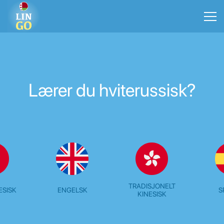
Lærer du hviterussisk?
TRADISJONELT
ESISK
ENGELSK
S
KINESISK