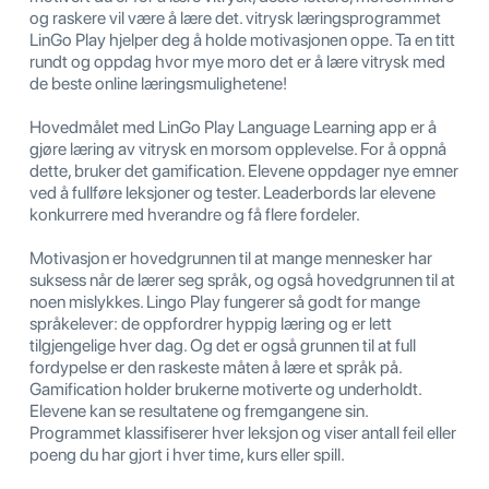
og raskere vil være å lære det. vitrysk læringsprogrammet
LinGo Play hjelper deg å holde motivasjonen oppe. Ta en titt
rundt og oppdag hvor mye moro det er å lære vitrysk med
de beste online læringsmulighetene!
Hovedmålet med LinGo Play Language Learning app er å
gjøre læring av vitrysk en morsom opplevelse. For å oppnå
dette, bruker det gamification. Elevene oppdager nye emner
ved å fullføre leksjoner og tester. Leaderbords lar elevene
konkurrere med hverandre og få flere fordeler.
Motivasjon er hovedgrunnen til at mange mennesker har
suksess når de lærer seg språk, og også hovedgrunnen til at
noen mislykkes. Lingo Play fungerer så godt for mange
språkelever: de oppfordrer hyppig læring og er lett
tilgjengelige hver dag. Og det er også grunnen til at full
fordypelse er den raskeste måten å lære et språk på.
Gamification holder brukerne motiverte og underholdt.
Elevene kan se resultatene og fremgangene sin.
Programmet klassifiserer hver leksjon og viser antall feil eller
poeng du har gjort i hver time, kurs eller spill.