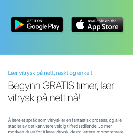
Lær vitrysk på nett, raskt og enkelt
Begynn GRATIS timer, lær
vitrysk på nett nå!
Å lære et språk som vitrysk er en fantastisk prosess, og alle
stadier av det kan være veldig tilfredsstillende. Jo mer
motivert du er for å lære vitrysk, desto lettere, morsommere