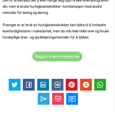
Derfor anbefales det å ikke henge seg opp i å øke lesehastigheten
din, men å bruke hurtigleseteknikker i kombinasjon med andre
metoder for lesing og læring .
Poenget er at bruk av hurtigleseteknikker kan bidra til å forbedre
leseferdighetene i makedonsk, men du må hele tiden øve og bruke
forskjellige lese- og språklæringsmetoder for å lykkes
Begynn å lære makedonsk