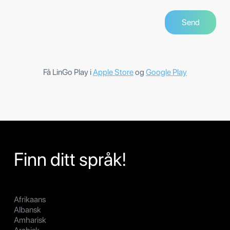
Få LinGo Play i
Apple Store
og
Google Play
Finn ditt språk!
Afrikaans
Albansk
Amharisk