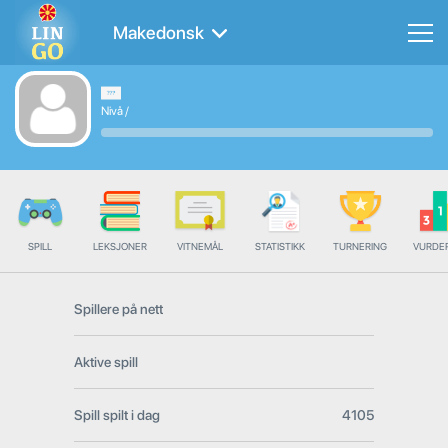
Makedonsk
Nivå
/
SPILL
LEKSJONER
VITNEMÅL
STATISTIKK
TURNERING
VURDE
Spillere på nett
Aktive spill
Spill spilt i dag
4105