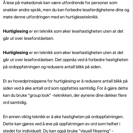
Å lese på makedonsk kan være utfordrende for personer som
snakker andre språk, men du kan forbedre leseferdighetene dine og
møte denne utfordringen med en hurtigleseteknikk.
Hurtiglesing
er en teknikk som øker lesehastigheten uten at det
går ut over leseforståelsen.
Hurtiglesing
er en teknikk som øker lesehastigheten uten at det
går ut over leseforståelsen. Det oppnås ved å forbedre hastigheten
på ordoppfatningen og redusere antall blikk på siden.
Et av hovedprinsippene for hurtiglesing er å redusere antall blikk på
siden ved å øke antall ord som oppfattes samtidig. For å gjøre dette
kan du bruke "group look" -teknikken, der øynene dine dekker flere
ord samtidig.
En annen viktig teknikk er å øke hastigheten på ordoppfatningen.
Dette kan gjøres ved å øve på oppfatningen av ord som helhet i
stedet for individuelt. Du kan også bruke "visuell fiksering" -