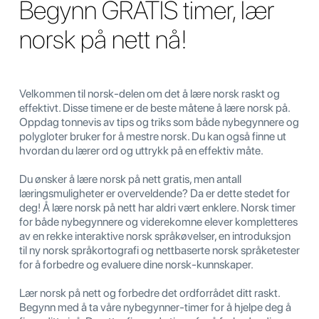
Begynn GRATIS timer, lær
norsk på nett nå!
Velkommen til norsk-delen om det å lære norsk raskt og
effektivt. Disse timene er de beste måtene å lære norsk på.
Oppdag tonnevis av tips og triks som både nybegynnere og
polygloter bruker for å mestre norsk. Du kan også finne ut
hvordan du lærer ord og uttrykk på en effektiv måte.
Du ønsker å lære norsk på nett gratis, men antall
læringsmuligheter er overveldende? Da er dette stedet for
deg! Å lære norsk på nett har aldri vært enklere. Norsk timer
for både nybegynnere og viderekomne elever kompletteres
av en rekke interaktive norsk språkøvelser, en introduksjon
til ny norsk språkortografi og nettbaserte norsk språketester
for å forbedre og evaluere dine norsk-kunnskaper.
Lær norsk på nett og forbedre det ordforrådet ditt raskt.
Begynn med å ta våre nybegynner-timer for å hjelpe deg å