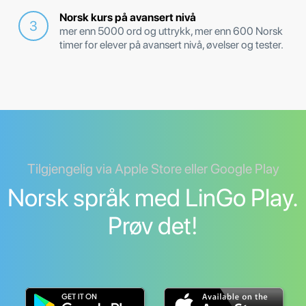
Norsk kurs på avansert nivå
mer enn 5000 ord og uttrykk, mer enn 600 Norsk
timer for elever på avansert nivå, øvelser og tester.
Tilgjengelig via Apple Store eller Google Play
Norsk språk med LinGo Play.
Prøv det!