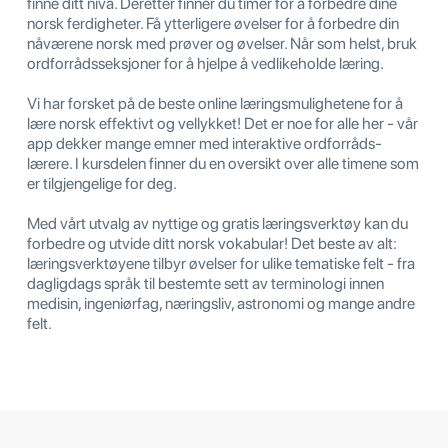
finne ditt nivå. Deretter finner du timer for å forbedre dine
norsk ferdigheter. Få ytterligere øvelser for å forbedre din
nåværene norsk med prøver og øvelser. Når som helst, bruk
ordforrådsseksjoner for å hjelpe å vedlikeholde læring.
Vi har forsket på de beste online læringsmulighetene for å
lære norsk effektivt og vellykket! Det er noe for alle her - vår
app dekker mange emner med interaktive ordforråds-
lærere. I kursdelen finner du en oversikt over alle timene som
er tilgjengelige for deg.
Med vårt utvalg av nyttige og gratis læringsverktøy kan du
forbedre og utvide ditt norsk vokabular! Det beste av alt:
læringsverktøyene tilbyr øvelser for ulike tematiske felt - fra
dagligdags språk til bestemte sett av terminologi innen
medisin, ingeniørfag, næringsliv, astronomi og mange andre
felt.