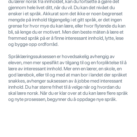
du lærer norsk fra innholdet, kan du fortsette å gjøre det
gjennom hele livet ditt, når du vil. Du kan det nivået du
ønsker i et språk. Akkurat som det ikke er noen begrenset
mengde på innhold tilgjengelig i et gitt språk, er det ingen
grense for hvor mye du kan lære, eller hvor flytende du kan
bli, så lenge du er motivert. Men den beste måten å lære et
fremmed språk på er å finne interessant innhold, lytte, lese
og bygge opp ordforråd.
Språklæringssuksessen er hovedsakelig avhengig av
eleven, men mer spesifikt av tilgang til og en forpliktelse til å
lære av interessant innhold. Mer enn en lærer, en skole, en
god lærebok, eller til og med at man bor i landet der språket
snakkes, avhenger suksessen av å jobbe med interessant
innhold. Du har større frihet til å velge når og hvordan du
skal lære norsk. Når du er klar over at du kan lære flere språk
og nyte prosessen, begynner du å oppdage nye språk.