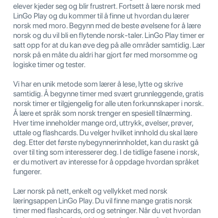
elever kjeder seg og blir frustrert. Fortsett å lære norsk med
LinGo Play og du kommer til å finne ut hvordan du lærer
norsk med moro. Begynn med de beste øvelsene for å lære
norsk og du vil bli en flytende norsk-taler. LinGo Play timer er
satt opp for at du kan øve deg på alle områder samtidig. Lær
norsk på en måte du aldri har gjort før med morsomme og
logiske timer og tester.
Vi har en unik metode som lærer å lese, lytte og skrive
samtidig. Å begynne timer med svært grunnleggende, gratis
norsk timer er tilgjengelig for alle uten forkunnskaper i norsk.
Å lære et språk som norsk trenger en spesiell tilnærming.
Hver time inneholder mange ord, uttrykk, øvelser, prøver,
uttale og flashcards. Du velger hvilket innhold du skal lære
deg. Etter det første nybegynnerinnholdet, kan du raskt gå
over til ting som interesserer deg. I de tidlige fasene i norsk,
er du motivert av interesse for å oppdage hvordan språket
fungerer.
Lær norsk på nett, enkelt og vellykket med norsk
læringsappen LinGo Play. Du vil finne mange gratis norsk
timer med flashcards, ord og setninger. Når du vet hvordan