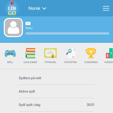
Norsk
Nivå
/
SPILL
LEKSJONER
VITNEMÅL
STATISTIKK
TURNERING
VURDE
Spillere på nett
Aktive spill
Spill spilt i dag
3931