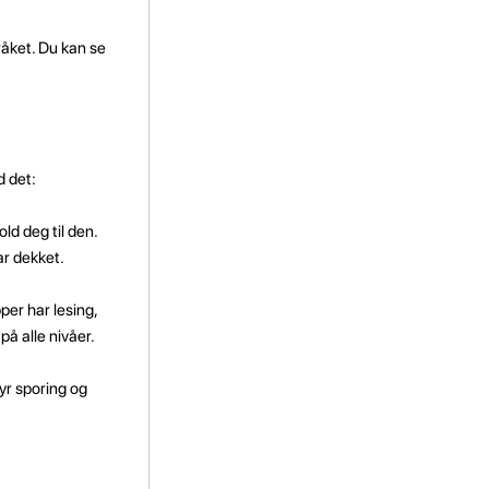
åket. Du kan se
d det:
ld deg til den.
r dekket.
per har lesing,
på alle nivåer.
yr sporing og