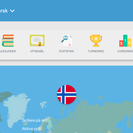
rsk
LEKSJONER
VITNEMÅL
STATISTIKK
TURNERING
VURDERIN
Spillere på nett
Aktive spill