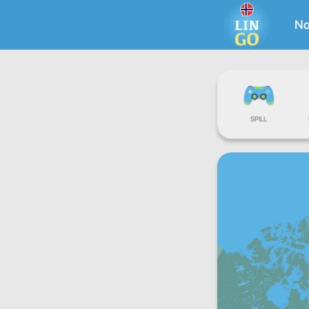
No
SPILL