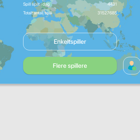
Spill spilt i dag
4431
Totalt antall spill
31527685
Enkeltspiller
Flere spillere