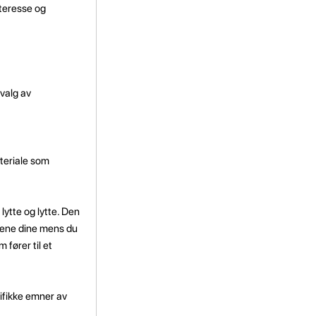
nteresse og
tvalg av
ateriale som
 lytte og lytte. Den
etene dine mens du
 fører til et
sifikke emner av