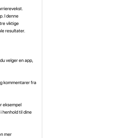
rrierevekst.
p. I denne
tre viktige
le resultater.
du velger en app,
og kommentarer fra
for eksempel
i henhold til dine
 en mer