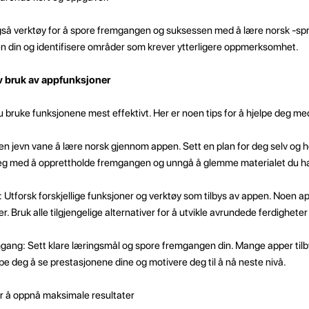
så verktøy for å spore fremgangen og suksessen med å lære norsk -spr
en din og identifisere områder som krever ytterligere oppmerksomhet.
v bruk av appfunksjoner
 du bruke funksjonene mest effektivt. Her er noen tips for å hjelpe deg me
r en jevn vane å lære norsk gjennom appen. Sett en plan for deg selv og ho
 deg med å opprettholde fremgangen og unngå å glemme materialet du ha
r: Utforsk forskjellige funksjoner og verktøy som tilbys av appen. Noen ap
er. Bruk alle tilgjengelige alternativer for å utvikle avrundede ferdigheter 
mgang: Sett klare læringsmål og spore fremgangen din. Mange apper tilb
lpe deg å se prestasjonene dine og motivere deg til å nå neste nivå.
or å oppnå maksimale resultater