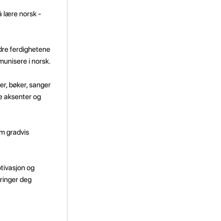
å lære norsk -
edre ferdighetene
munisere i norsk.
mer, bøker, sanger
ge aksenter og
om gradvis
otivasjon og
bringer deg