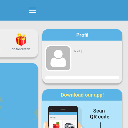
Profil
G
30 DAYS FREE
Nivå
|
Fremgang
Ma
Ti
On
To