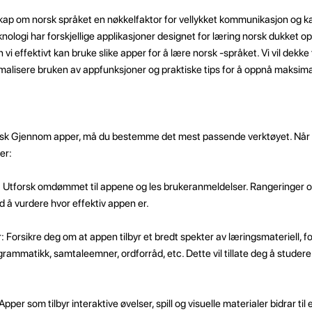
ap om norsk språket en nøkkelfaktor for vellykket kommunikasjon og ka
logi har forskjellige applikasjoner designet for læring norsk dukket op
n vi effektivt kan bruke slike apper for å lære norsk -språket. Vi vil dekke 
timalisere bruken av appfunksjoner og praktiske tips for å oppnå maksima
 norsk Gjennom apper, må du bestemme det mest passende verktøyet. Når 
er:
Utforsk omdømmet til appene og les brukeranmeldelser. Rangeringer 
d å vurdere hvor effektiv appen er.
r: Forsikre deg om at appen tilbyr et bredt spekter av læringsmateriell, 
grammatikk, samtaleemner, ordforråd, etc. Dette vil tillate deg å studere 
Apper som tilbyr interaktive øvelser, spill og visuelle materialer bidrar til