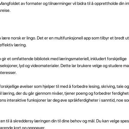
ngfoldet av formater og tilnærminger vil bidra til å opprettholde din i
reise.
lære norsk er lingo. Det er en multifunksjonell app som tilbyr et bredt u
effektiv læring.
o gir et omfattende bibliotek med læringsmateriell, inkludert forskjellige
seksjoner, lyd og videomaterialer. Dette lar brukere velge og studere m
teresser.
forskjellige øvelser som hjelper til med å forbedre lesing, skriving, tale og
il læring, der du går gjennom nivåer, tjener poeng og forbedrer ferdigh
ens interaktive funksjoner lar deg øve språkferdigheter i sanntid, noe som
ten til å skreddersy læringen din til dine behov og mål. Du kan velge spe
lsvarende kort og oppgaver.