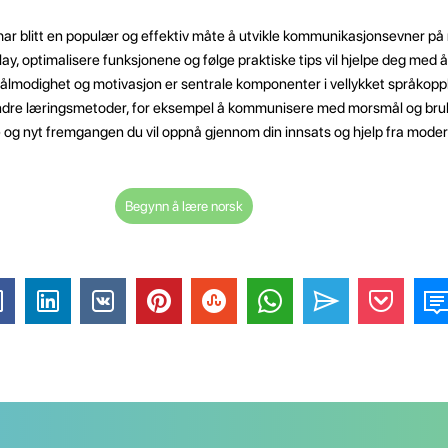
har blitt en populær og effektiv måte å utvikle kommunikasjonsevner på 
Play, optimalisere funksjonene og følge praktiske tips vil hjelpe deg me
, tålmodighet og motivasjon er sentrale komponenter i vellykket språkop
dre læringsmetoder, for eksempel å kommunisere med morsmål og bruke
 og nyt fremgangen du vil oppnå gjennom din innsats og hjelp fra moder
Begynn å lære norsk