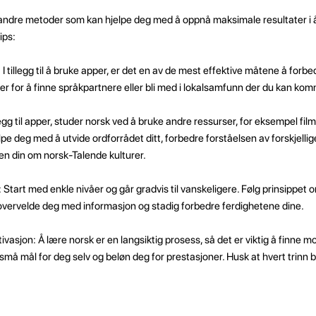
 det andre metoder som kan hjelpe deg med å oppnå maksimale resultater i 
ips:
tillegg til å bruke apper, er det en av de mest effektive måtene å forb
er for å finne språkpartnere eller bli med i lokalsamfunn der du kan kom
tillegg til apper, studer norsk ved å bruke andre ressurser, for eksempel fil
jelpe deg med å utvide ordforrådet ditt, forbedre forståelsen av forskjelli
en din om norsk-Talende kulturer.
 Start med enkle nivåer og går gradvis til vanskeligere. Følg prinsippet 
vervelde deg med informasjon og stadig forbedre ferdighetene dine.
vasjon: Å lære norsk er en langsiktig prosess, så det er viktig å finne m
eg små mål for deg selv og beløn deg for prestasjoner. Husk at hvert trinn 