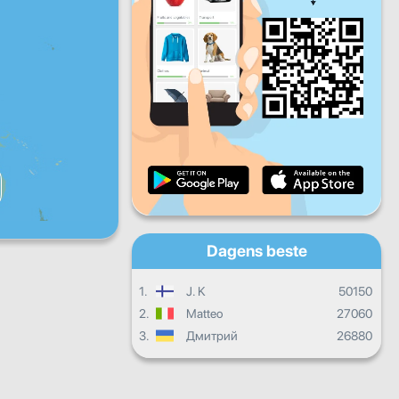
Fr
Lø
Sø
Daglige fremskritt
Månedlige fremskritt
Vitnemål
Samlet fremgang
Dagens beste
1.
J. K
50150
2.
Matteo
27060
3.
Дмитрий
26880