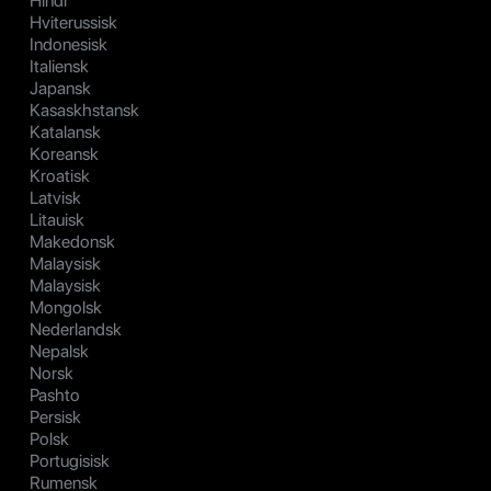
Hindi
Hviterussisk
Indonesisk
Italiensk
Japansk
Kasaskhstansk
Katalansk
Koreansk
Kroatisk
Latvisk
Litauisk
Makedonsk
Malaysisk
Malaysisk
Mongolsk
Nederlandsk
Nepalsk
Norsk
Pashto
Persisk
Polsk
Portugisisk
Rumensk