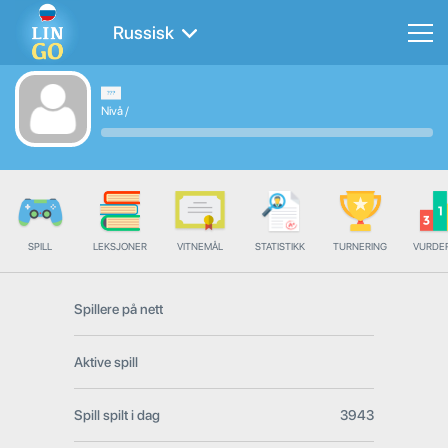
Russisk
Nivå
/
SPILL
LEKSJONER
VITNEMÅL
STATISTIKK
TURNERING
VURDE
Spillere på nett
Aktive spill
Spill spilt i dag
3943