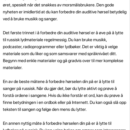
øret, spesielt når det snakkes av morsmålsbrukere. Den gode
nyheten er imidlertid at du kan forbedre din auditive hørsel betydelig
ved å bruke musikk og sanger.
Det første trinnet i å forbedre din auditive hørsel er å øve på å lytte
til russisk lydmateriale regelmessig. Du kan bruke musikk,
podcaster, radioprogrammer eller lydbøker. Det er viktig å velge
materiale som du liker og som samsvarer med språknivået ditt.
Begynn med enkle materialer og gå gradvis over til mer komplekse
materialer.
En av de beste måtene å forbedre hørselen din på er å lytte til
sanger på russisk. Når du gjør det, bør du lytte aktivt og prøve å
forstå ordene i sangene. Hvis du ikke forstår et ord, kan du prøve å
finne betydningen i en ordbok eller på Internett. Du kan også slå opp
teksten til sangen og følge den mens du lytter.
En annen nyttig måte å forbedre hørselen din på er å lytte til