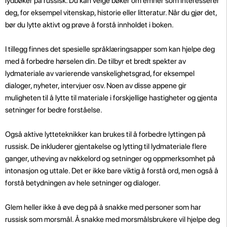
lydbøker på russisk. Du kan velge bøker om emner som interesserer
deg, for eksempel vitenskap, historie eller litteratur. Når du gjør det,
bør du lytte aktivt og prøve å forstå innholdet i boken.
I tillegg finnes det spesielle språklæringsapper som kan hjelpe deg
med å forbedre hørselen din. De tilbyr et bredt spekter av
lydmateriale av varierende vanskelighetsgrad, for eksempel
dialoger, nyheter, intervjuer osv. Noen av disse appene gir
muligheten til å lytte til materiale i forskjellige hastigheter og gjenta
setninger for bedre forståelse.
Også aktive lytteteknikker kan brukes til å forbedre lyttingen på
russisk. De inkluderer gjentakelse og lytting til lydmateriale flere
ganger, utheving av nøkkelord og setninger og oppmerksomhet på
intonasjon og uttale. Det er ikke bare viktig å forstå ord, men også å
forstå betydningen av hele setninger og dialoger.
Glem heller ikke å øve deg på å snakke med personer som har
russisk som morsmål. Å snakke med morsmålsbrukere vil hjelpe deg