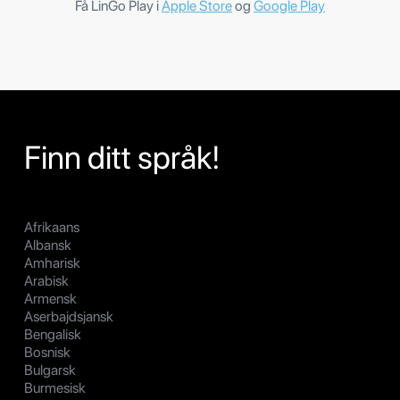
Få LinGo Play i
Apple Store
og
Google Play
Finn ditt språk!
Afrikaans
Albansk
Amharisk
Arabisk
Armensk
Aserbajdsjansk
Bengalisk
Bosnisk
Bulgarsk
Burmesisk