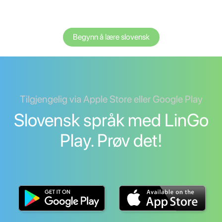
Begynn å lære slovensk
Tilgjengelig via Apple Store eller Google Play
Slovensk språk med LinGo
Play. Prøv det!