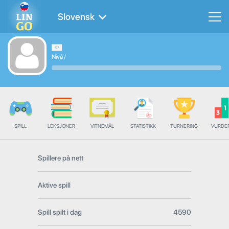
Slovensk
Nivå
/
SPILL
LEKSJONER
VITNEMÅL
STATISTIKK
TURNERING
VURDE
Spillere på nett
Aktive spill
Spill spilt i dag
4590