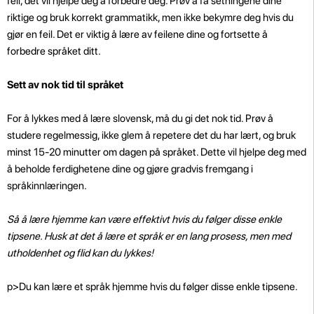
feil, det vil hjelpe deg å forbedre deg. Prøv å få setningene dine
riktige og bruk korrekt grammatikk, men ikke bekymre deg hvis du
gjør en feil. Det er viktig å lære av feilene dine og fortsette å
forbedre språket ditt.
Sett av nok tid til språket
For å lykkes med å lære slovensk, må du gi det nok tid. Prøv å
studere regelmessig, ikke glem å repetere det du har lært, og bruk
minst 15-20 minutter om dagen på språket. Dette vil hjelpe deg med
å beholde ferdighetene dine og gjøre gradvis fremgang i
språkinnlæringen.
Så å lære hjemme kan være effektivt hvis du følger disse enkle
tipsene. Husk at det å lære et språk er en lang prosess, men med
utholdenhet og flid kan du lykkes!
p>
Du kan lære et språk hjemme hvis du følger disse enkle tipsene.