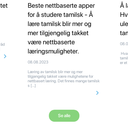
tet
Beste nettbaserte apper
Å 
for å studere tamilsk - Å
Hv
lære tamilsk blir mer og
ul
mer tilgjengelig takket
ta
være nettbaserte
08.
 råd
]
læringsmuligheter.
Hva 
tami
08.08.2023
er et
Læring av tamilsk blir mer og mer
tilgjengelig takket være mulighetene for
nettbasert læring. Det finnes mange tamilsk
s […]
Se alle