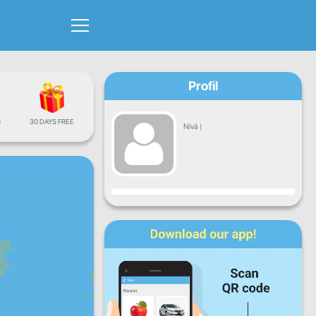
Profil
G
30 DAYS FREE
Nivå
|
Fremgang
Ma
Ti
On
To