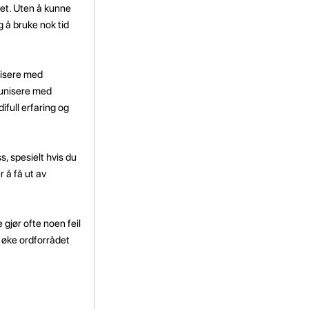
et. Uten å kunne
g å bruke nok tid
isere med
mmunisere med
ifull erfaring og
, spesielt hvis du
 å få ut av
gjør ofte noen feil
 øke ordforrådet