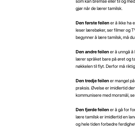
som kan bremse eller til og med
gjør når de lærer tamilsk.
Den første feilen
er å ikke ha 
leser lærebøker, ser filmer og 
begynner å lære tamilsk, må du 
Den andre feilen
er å unngå å 
lærer språket bare på øret og ta
nøkkelen til flyt. Derfor må ri
Den tredje feilen
er mangel på 
praksis. Øvelse er imidlertid de
kommunisere med morsmål, se fil
Den fjerde feilen
er å gå for f
lære tamilsk er imidlertid en l
og hele tiden forbedre ferdighe