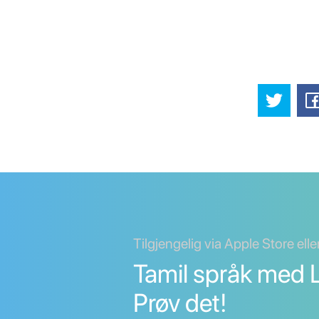
Tilgjengelig via Apple Store ell
Tamil språk med L
Prøv det!