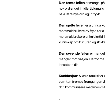
Den femte feilen
er mangel på
nok ord er det imidlertid umulig
på å lære nye ord og uttrykk.
Den sjette feilen
er å unngå k
morsmålsbrukere av frykt for å 
morsmålsbrukere er imidlertid i
kunnskap om kulturen og skikken
Den syvende feilen
er mangel 
mangler motivasjon. Derfor må d
innsatsen din.
Konklusjon:
Å lære tamilsk er 
som kan bremse fremgangen dere
ditt, kommunisere med morsmål 
.