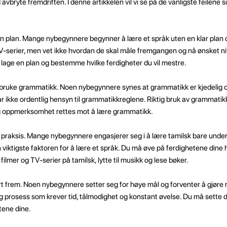
 avbryte fremdriften. I denne artikkelen vil vi se på de vanligste feilen
en plan. Mange nybegynnere begynner å lære et språk uten en klar plan 
TV-serier, men vet ikke hvordan de skal måle fremgangen og nå ønsket niv
lage en plan og bestemme hvilke ferdigheter du vil mestre.
bruke grammatikk. Noen nybegynnere synes at grammatikk er kjedelig 
r ikke ordentlig hensyn til grammatikkreglene. Riktig bruk av grammatikk
ktig oppmerksomhet rettes mot å lære grammatikk.
praksis. Mange nybegynnere engasjerer seg i å lære tamilsk bare under 
n viktigste faktoren for å lære et språk. Du må øve på ferdighetene dine 
mer og TV-serier på tamilsk, lytte til musikk og lese bøker.
ort frem. Noen nybegynnere setter seg for høye mål og forventer å gjøre r
ang prosess som krever tid, tålmodighet og konstant øvelse. Du må sette d
tene dine.