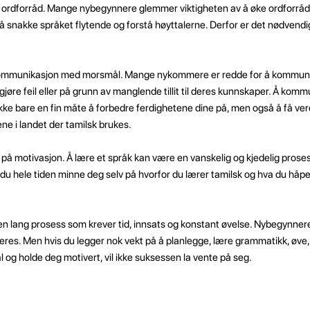
 ordforråd. Mange nybegynnere glemmer viktigheten av å øke ordforråd
 å snakke språket flytende og forstå høyttalerne. Derfor er det nødvendi
ommunikasjon med morsmål. Mange nykommere er redde for å kommun
gjøre feil eller på grunn av manglende tillit til deres kunnskaper. Å ko
kke bare en fin måte å forbedre ferdighetene dine på, men også å få verd
e i landet der tamilsk brukes.
på motivasjon. Å lære et språk kan være en vanskelig og kjedelig prosess
u hele tiden minne deg selv på hvorfor du lærer tamilsk og hva du håper
en lang prosess som krever tid, innsats og konstant øvelse. Nybegynnere 
s. Men hvis du legger nok vekt på å planlegge, lære grammatikk, øve,
og holde deg motivert, vil ikke suksessen la vente på seg.