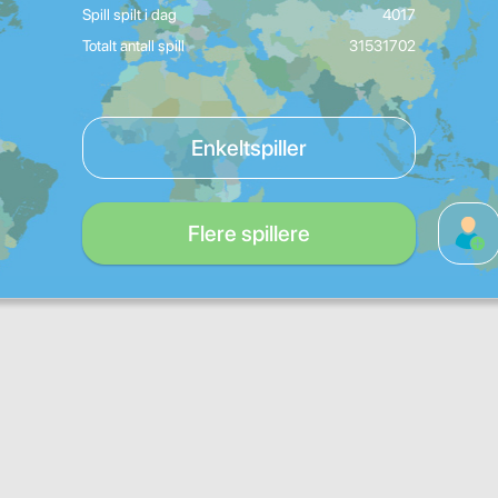
Spill spilt i dag
4017
Totalt antall spill
31531702
Enkeltspiller
Flere spillere