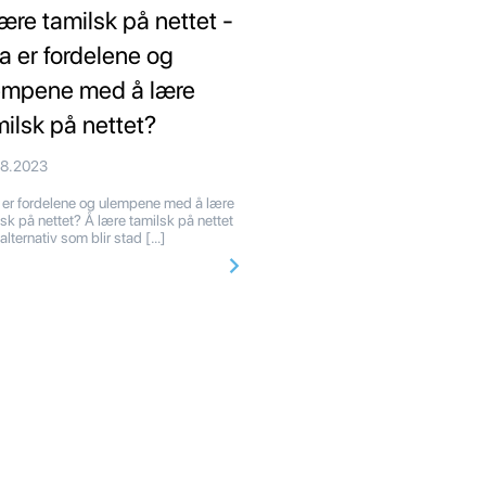
lære tamilsk på nettet -
a er fordelene og
empene med å lære
milsk på nettet?
08.2023
er fordelene og ulempene med å lære
lsk på nettet? Å lære tamilsk på nettet
 alternativ som blir stad […]