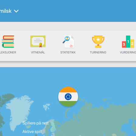
milsk
LEKSJONER
VITNEMÅL
STATISTIKK
TURNERING
VURDERIN
Spillere på nett
Aktive spill