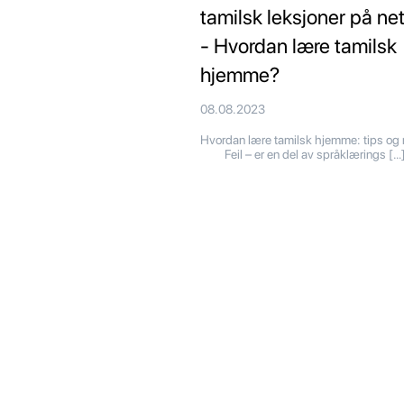
tamilsk leksjoner på net
- Hvordan lære tamilsk
hjemme?
08.08.2023
Hvordan lære tamilsk hjemme: tips og
Feil – er en del av språklærings […