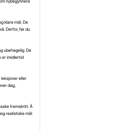
e som nybegynnere
og klare mål. De
å. Derfor, før du
og ubehagelig. De
 er imidlertid
leksjoner eller
hver dag,
aske fremskritt. Å
eg realistiske mål