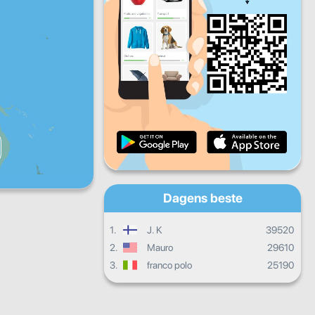
Fr
Lø
Sø
Daglige fremskritt
Månedlige fremskritt
Vitnemål
Samlet fremgang
Dagens beste
1.
J. K
39520
2.
Mauro
29610
3.
franco polo
25190