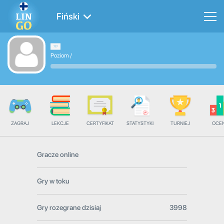
Fiński
Poziom
/
ZAGRAJ
LEKCJE
CERTYFIKAT
STATYSTYKI
TURNIEJ
OCE
Gracze online
Gry w toku
Gry rozegrane dzisiaj
3998