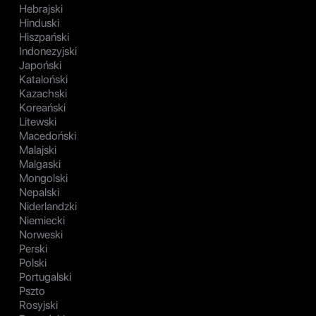
Hebrajski
Hinduski
Hiszpański
Indonezyjski
Japoński
Kataloński
Kazachski
Koreański
Litewski
Macedoński
Malajski
Malgaski
Mongolski
Nepalski
Niderlandzki
Niemiecki
Norweski
Perski
Polski
Portugalski
Pszto
Rosyjski