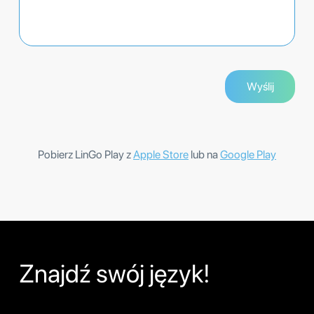
Pobierz LinGo Play z
Apple Store
lub na
Google Play
Znajdź swój język!