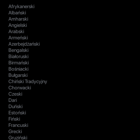
Afrykanerski
Albański
Amharski
Angielski
Arabski
Armeński
Azerbejdżański
Bengalski
Białoruski
Birmański
Bośniacki
Bułgarski
Chiński Tradycyjny
Chorwacki
Czeski
Dari
Duński
Estoński
Fiński
Francuski
Grecki
Gruziński