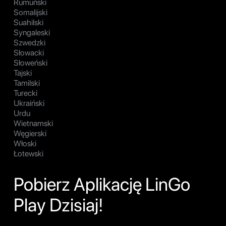
Rumuński
Somalijski
Suahilski
Syngaleski
Szwedzki
Słowacki
Słoweński
Tajski
Tamilski
Turecki
Ukraiński
Urdu
Wietnamski
Węgierski
Włoski
Łotewski
Pobierz Aplikację LinGo
Play Dzisiaj!