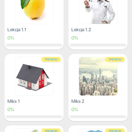
Lekcja 1.1
Lekcja 1.2
0%
0%
PREMIUM
PREMIUM
Miks 1
Miks 2
0%
0%
PREMIUM
PREMIUM