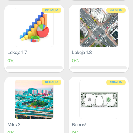
PREMIUM
PREMIUM
Lekcja 1.7
Lekcja 1.8
0%
0%
PREMIUM
PREMIUM
Miks 3
Bonus!
0%
0%