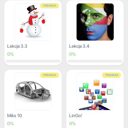
PREMIUM
Lekcja 3.3
Lekcja 3.4
0%
0%
PREMIUM
PREMIUM
Miks 10
LinGo!
0%
0%