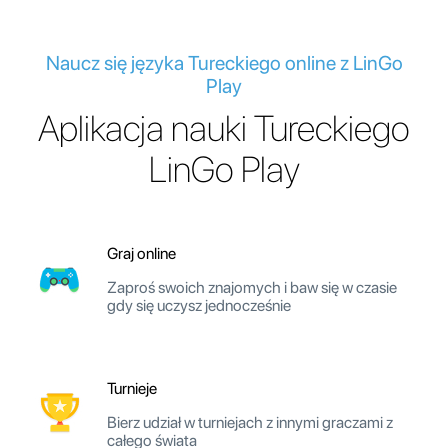
Naucz się języka Tureckiego online z LinGo
Play
Aplikacja nauki Tureckiego
LinGo Play
Graj online
Zaproś swoich znajomych i baw się w czasie
gdy się uczysz jednocześnie
Turnieje
Bierz udział w turniejach z innymi graczami z
całego świata