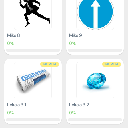
Miks 8
Miks 9
0%
0%
PREMIUM
PREMIUM
Lekcja 3.1
Lekcja 3.2
0%
0%