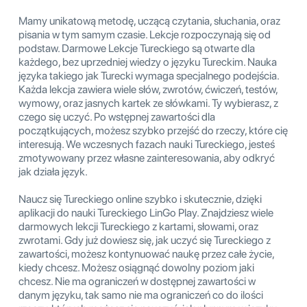
Mamy unikatową metodę, uczącą czytania, słuchania, oraz
pisania w tym samym czasie. Lekcje rozpoczynają się od
podstaw. Darmowe Lekcje Tureckiego są otwarte dla
każdego, bez uprzedniej wiedzy o języku Tureckim. Nauka
języka takiego jak Turecki wymaga specjalnego podejścia.
Każda lekcja zawiera wiele słów, zwrotów, ćwiczeń, testów,
wymowy, oraz jasnych kartek ze słówkami. Ty wybierasz, z
czego się uczyć. Po wstępnej zawartości dla
początkujących, możesz szybko przejść do rzeczy, które cię
interesują. We wczesnych fazach nauki Tureckiego, jesteś
zmotywowany przez własne zainteresowania, aby odkryć
jak działa język.
Naucz się Tureckiego online szybko i skutecznie, dzięki
aplikacji do nauki Tureckiego LinGo Play. Znajdziesz wiele
darmowych lekcji Tureckiego z kartami, słowami, oraz
zwrotami. Gdy już dowiesz się, jak uczyć się Tureckiego z
zawartości, możesz kontynuować naukę przez całe życie,
kiedy chcesz. Możesz osiągnąć dowolny poziom jaki
chcesz. Nie ma ograniczeń w dostępnej zawartości w
danym języku, tak samo nie ma ograniczeń co do ilości