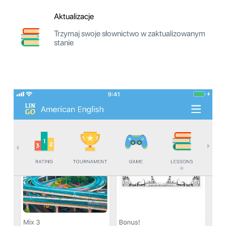
Aktualizacje
Trzymaj swoje słownictwo w zaktualizowanym
stanie