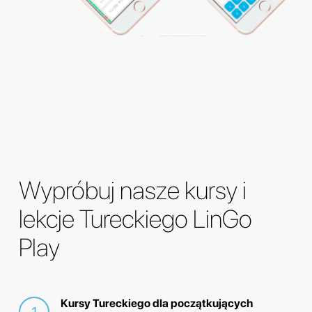
Wypróbuj nasze kursy i
lekcje Tureckiego LinGo
Play
Kursy Tureckiego dla początkujących