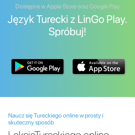
Dostępne w Apple Store oraz Google Play
Język Turecki z LinGo Play.
Spróbuj!
Naucz się Tureckiego online w prosty i
skuteczny sposób