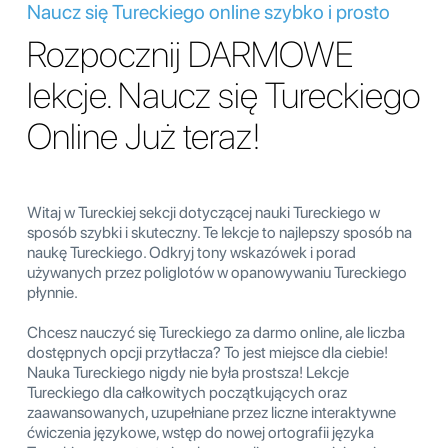
Naucz się Tureckiego online szybko i prosto
Rozpocznij DARMOWE
lekcje. Naucz się Tureckiego
Online Już teraz!
Witaj w Tureckiej sekcji dotyczącej nauki Tureckiego w
sposób szybki i skuteczny. Te lekcje to najlepszy sposób na
naukę Tureckiego. Odkryj tony wskazówek i porad
używanych przez poliglotów w opanowywaniu Tureckiego
płynnie.
Chcesz nauczyć się Tureckiego za darmo online, ale liczba
dostępnych opcji przytłacza? To jest miejsce dla ciebie!
Nauka Tureckiego nigdy nie była prostsza! Lekcje
Tureckiego dla całkowitych początkujących oraz
zaawansowanych, uzupełniane przez liczne interaktywne
ćwiczenia językowe, wstęp do nowej ortografii języka