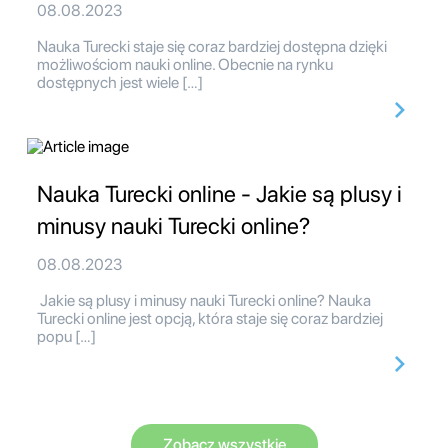
08.08.2023
Nauka Turecki staje się coraz bardziej dostępna dzięki
możliwościom nauki online. Obecnie na rynku
dostępnych jest wiele […]
Nauka Turecki online - Jakie są plusy i
minusy nauki Turecki online?
08.08.2023
Jakie są plusy i minusy nauki Turecki online? Nauka
Turecki online jest opcją, która staje się coraz bardziej
popu […]
Zobacz wszystkie