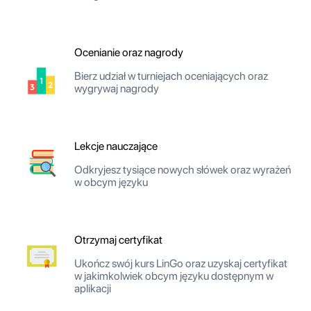
Ocenianie oraz nagrody
Bierz udział w turniejach oceniających oraz
wygrywaj nagrody
Lekcje nauczające
Odkryjesz tysiące nowych słówek oraz wyrażeń
w obcym języku
Otrzymaj certyfikat
Ukończ swój kurs LinGo oraz uzyskaj certyfikat
w jakimkolwiek obcym języku dostępnym w
aplikacji