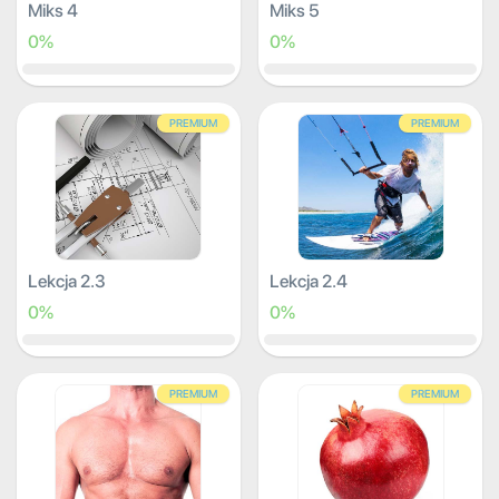
Miks 4
Miks 5
0%
0%
PREMIUM
PREMIUM
Lekcja 2.3
Lekcja 2.4
0%
0%
PREMIUM
PREMIUM