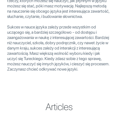
rzeczy, których możesz się nauczyć, jak płynnym w języku
możesz się stać, póki masz motywację. Najlepszą metodą
na nauczenie się obcego języka jest interesująca zawartość,
słuchanie, czytanie, i budowanie słownictwa.
Sukces w nauce języka zależy przede wszystkim od
uczącego się, a bardziej szczegółowo - od dostępu i
zaangażowania w naukę z interesującej zawartości. Bardziej
niż nauczyciel, szkoła, dobry podręcznik, czy nawet życie w
danym kraju, sukces zależy od interakcji z interesującą
zawartością. Masz większą wolność wyboru kiedy i jak
uczyć się Tureckiego. Kiedy zdasz sobie z tego sprawę,
możesz nauczyć się innych języków, i cieszyć się procesem.
Zaczynasz chcieć odkrywać nowe języki.
Articles