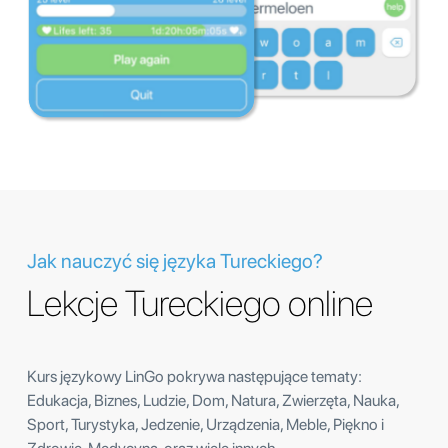
Jak nauczyć się języka Tureckiego?
Lekcje Tureckiego online
Kurs językowy LinGo pokrywa następujące tematy:
Edukacja, Biznes, Ludzie, Dom, Natura, Zwierzęta, Nauka,
Sport, Turystyka, Jedzenie, Urządzenia, Meble, Piękno i