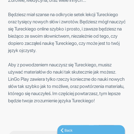
Zdrowie, Medycyna, oraz wiele innych...
Będziesz miał szanse na odkrycie setek lekcji Tureckiego
oraz tysięcy nowych słów i zwrotów. Będziesz mógł nauczyć
się Tureckiego online szybko i prosto, i zawsze będziesz na
bieżąco ze swoim słownictwem, niezależnie od tego, czy
dopiero zacząłeś naukę Tureckiego, czy może jest to twój
język ojczysty.
Aby z powodzeniem nauczysz się Tureckiego, musisz
używać materiałów do nauki tak skutecznie jak możesz.
LinGo Play zawiera tylko rzeczy konieczne do nauki nowych
słów tak szybko jak to możliwe, oraz powtórzenia materiału,
którego się nauczyłeś. Im częściej powtarzasz, tym lepsze
będzie twoje zrozumienie języka Tureckiego!