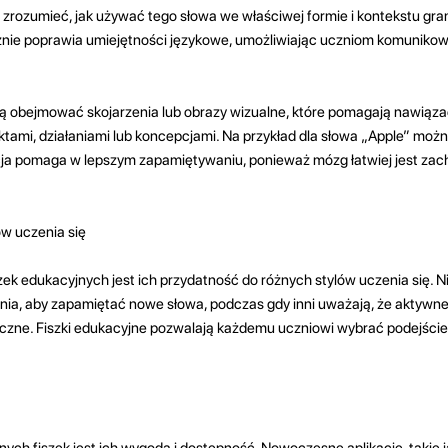
zrozumieć, jak używać tego słowa we właściwej formie i kontekstu gr
nie poprawia umiejętności językowe, umożliwiając uczniom komunikowa
ą obejmować skojarzenia lub obrazy wizualne, które pomagają nawiąz
ami, działaniami lub koncepcjami. Na przykład dla słowa „Apple” moż
acja pomaga w lepszym zapamiętywaniu, ponieważ mózg łatwiej jest zac
ów uczenia się
szek edukacyjnych jest ich przydatność do różnych stylów uczenia się. N
enia, aby zapamiętać nowe słowa, podczas gdy inni uważają, że aktywne
eczne. Fiszki edukacyjne pozwalają każdemu uczniowi wybrać podejście, 
nych fiszek jest ich wygoda i dostępność. Nowoczesne aplikacje, takie j