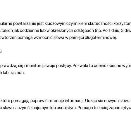
ularne powtarzanie jest kluczowym czynnikiem skuteczności korzystani
takich jak codzienne lub w określonych odstępach (np. Po 1 dniu, 3 dni
 powtórzeń pomaga wzmocnić słowa w pamięci długoterminowej.
la
sprawdzaj się i monitoruj swoje postępy. Pozwala to ocenić obecne wynik
h lub frazach.
które pomagają poprawić retencję informacji. Ucząc się nowych słów,
yć słowo z czymś znajomym lub osobistym. Pomaga to lepiej zapamiętyw