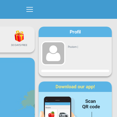
Profil
30 DAYS FREE
Poziom
|
Postęp
Pn.
Wt.
Śr.
Cz.