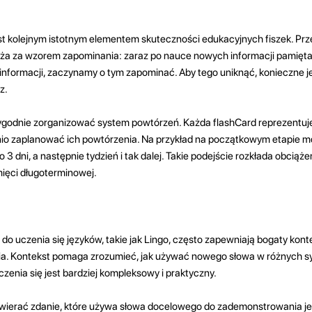
t kolejnym istotnym elementem skuteczności edukacyjnych fiszek. Prz
ża za wzorem zapominania: zaraz po nauce nowych informacji pamiętam
 informacji, zaczynamy o tym zapominać. Aby tego uniknąć, konieczne j
z.
ygodnie zorganizować system powtórzeń. Każda flashCard reprezentuj
io zaplanować ich powtórzenia. Na przykład na początkowym etapie m
 3 dni, a następnie tydzień i tak dalej. Takie podejście rozkłada obciąże
ięci długoterminowej.
 do uczenia się języków, takie jak Lingo, często zapewniają bogaty konte
ia. Kontekst pomaga zrozumieć, jak używać nowego słowa w różnych sy
zenia się jest bardziej kompleksowy i praktyczny.
wierać zdanie, które używa słowa docelowego do zademonstrowania je