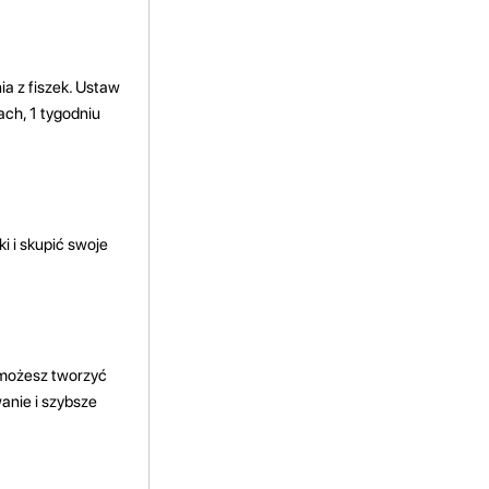
a z fiszek. Ustaw
ach, 1 tygodniu
i i skupić swoje
 możesz tworzyć
anie i szybsze