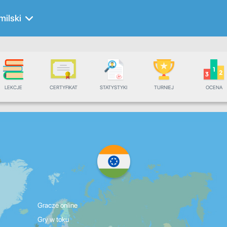
milski
LEKCJE
CERTYFIKAT
STATYSTYKI
TURNIEJ
OCENA
Gracze online
Gry w toku