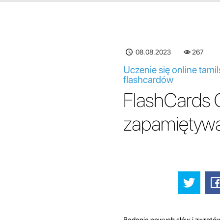
08.08.2023
267
Uczenie się online tam
flashcardów
FlashCards O
zapamiętywa
Badanie nowych słów i zwrotów