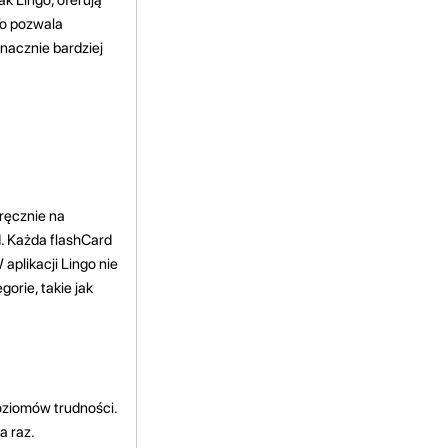
To pozwala
znacznie bardziej
ręcznie na
d. Każda flashCard
aplikacji Lingo nie
orie, takie jak
oziomów trudności.
a raz.