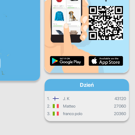
Pt.
Sb.
Nd.
Dzienne postępy
Miesięczne postępy
Certyfikat
Ogólny postęp
Dzień
1.
J. K
43120
2.
Matteo
27060
3.
franco polo
20360