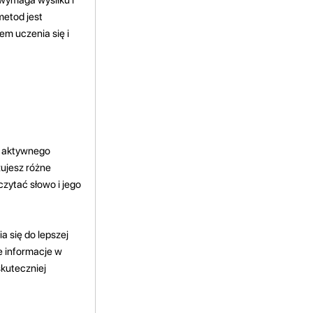
metod jest
m uczenia się i
ek aktywnego
ujesz różne
czytać słowo i jego
 się do lepszej
e informacje w
kuteczniej