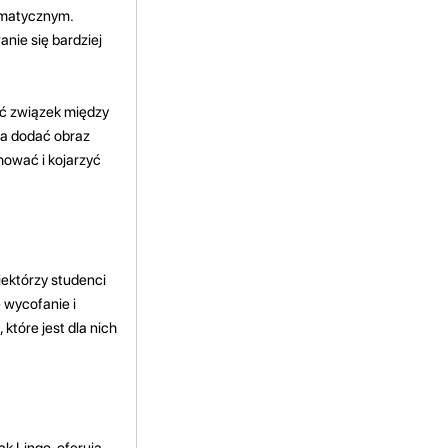
amatycznym.
nie się bardziej
ać związek między
na dodać obraz
hować i kojarzyć
iektórzy studenci
 wycofanie i
które jest dla nich
ak Lingo, oferują