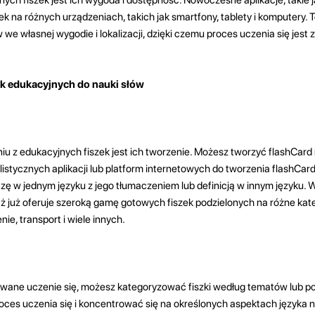
ek na różnych urządzeniach, takich jak smartfony, tablety i komputery. 
e własnej wygodie i lokalizacji, dzięki czemu proces uczenia się jest 
ek edukacyjnych do nauki słów
u z edukacyjnych fiszek jest ich tworzenie. Możesz tworzyć flashCard 
listycznych aplikacji lub platform internetowych do tworzenia flashCar
ę w jednym języku z jego tłumaczeniem lub definicją w innym języku. W 
ż już oferuje szeroką gamę gotowych fiszek podzielonych na różne kateg
ie, transport i wiele innych.
owane uczenie się, możesz kategoryzować fiszki według tematów lub p
ces uczenia się i koncentrować się na określonych aspektach języka n