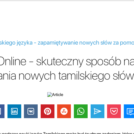
ilskiego języka - zapamiętywanie nowych słów za pom
nline - skuteczny sposób nau
nia nowych tamilskiego słów
 podczas nauki języka Tamilskiego może być trudnym zadaniem, które 