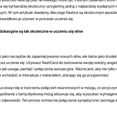
 się był bardziej skuteczny i przyjemny, jedną z najbardziej wydajnych 
nych. W tym artykule zbadamy, dlaczego flashce są skutecznym sposobe
prawidłowo je używać w procesie uczenia się.
edukacyjne są tak skuteczne w uczeniu się słów
lko jako narzędzie do zapamiętywania nowych słów, ale także jako środ
s uczenia się. Używasz flashCard do testowania swojej wiedzy, angaż
 jak uwaga, pamięć i połączenia asocjacyjne. Ważne jest, aby nie tylko 
e wchodzić w interakcje z materiałem, starając się go przypomnieć.
czową rolę w tworzeniu połączeń neuronowych w mózgu, co przyczynia
s spotkania z kartą błyskową mózg aktywuje się, aby wyszukać wymagan
ć odpowiedzi. Ten proces wzmacnia połączenia synaptyczne i pomaga s