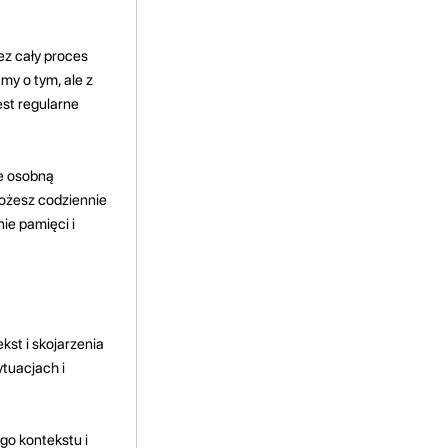
ez cały proces
y o tym, ale z
est regularne
e osobną
ożesz codziennie
nie pamięci i
kst i skojarzenia
tuacjach i
go kontekstu i