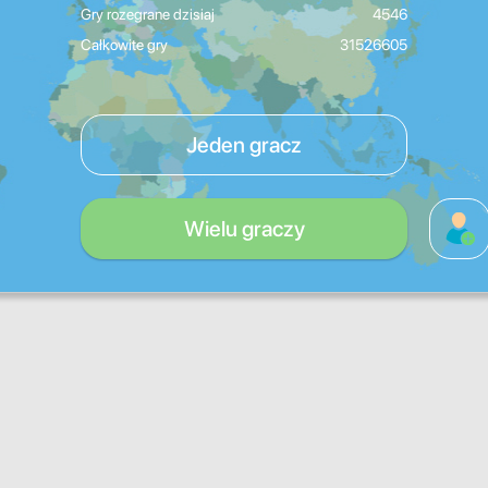
Gry rozegrane dzisiaj
4546
Całkowite gry
31526605
Jeden gracz
Wielu graczy