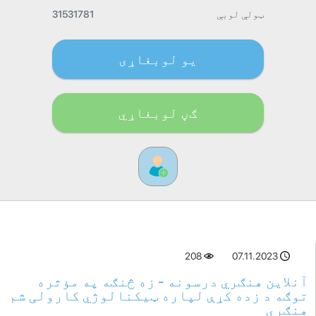
ټولې لوبې
31531781
یو لوبغاړی
ګڼ لوبغاړي
208
07.11.2023
آنلاین هنګري درسونه - زه څنګه په مؤثره
توګه د زده کړې لپاره ټیکنالوژي کارولی شم
هنګري