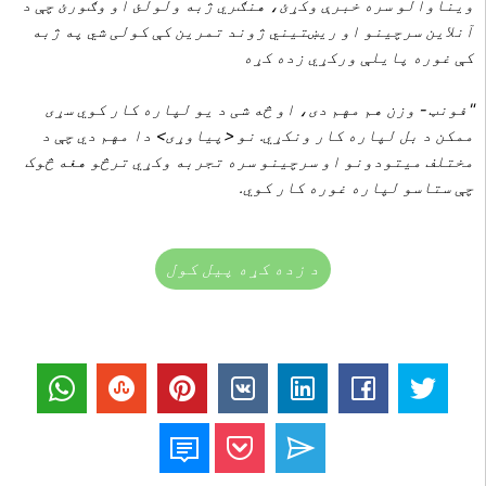
ویناوالو سره خبرې وکړئ، هنګري ژبه ولولئ او وګورئ چې د
آنلاین سرچینو او ریښتیني ژوند تمرین کې کولی شي په ژبه
کې غوره پایلې ورکړي زده کړه
"فونټ - وزن هم مهم دی، او څه شی د یو لپاره کار کوي سړی
ممکن د بل لپاره کار ونکړي. نو <پیاوړی> دا مهم دي چې د
مختلف میتودونو او سرچینو سره تجربه وکړي ترڅو هغه څوک
چې ستاسو لپاره غوره کار کوي.
د زده کړه پیل کول