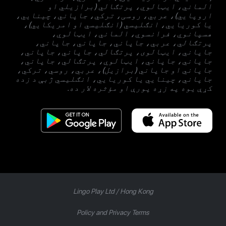
الماني، ایټالوي، پرتګالي (برازیلي او
اروپايي)، عربي، روسی، ترکي، جاپاني، چینایي،
یا کوریايي، انګلیسي (انګلیسي او امریکایي)،
هسپانوي، فرانسوي، الماني، ایټالوي،
پرتګالي، عربي، جاپاني، جاپاني، جاپاني،
جاپاني، ایټالوی، پرتګالي، جاپاني، جاپاني،
جاپاني، جاپاني، ایټالوي، پرتګالي، جاپاني،
جاپاني او جاپاني (برازيل)، عربي، روسي، ترکي،
جاپاني، چینايي یا کوریايي، انګلیسي ژبې د زده
کړې یوه په زړه پورې او مؤثره لار ده.
Lingo Play Ltd /
Hong Kong
Policy and Privacy Terms