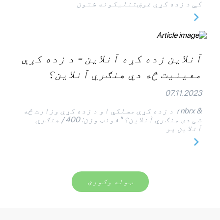
کې د زده کړې غوښتنلیکونه شتون
آنلاین زده کړه آنلاین - د زده کړې
معینیت څه دي هنګري آنلاین؟
07.11.2023
& nbrx؛ د زده کړې مسلکي او د زده کړې وزارت څه
شی دی هنګري آنلاین؟ "فونټ وزن: 400 / هنګري
آنلاین یو
ټوله وګورئ