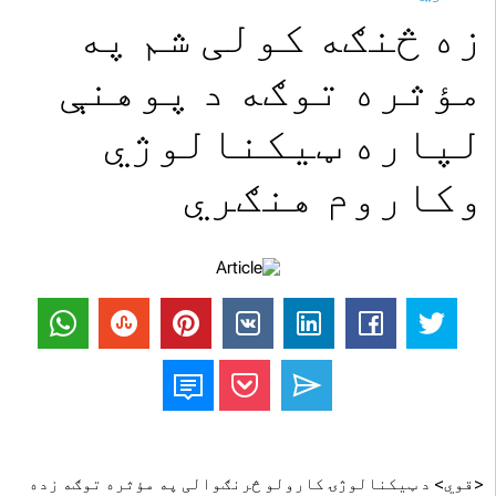
زه څنګه کولی شم په
مؤثره توګه د پوهنې
لپاره ټیکنالوژي
وکاروم هنګري
<قوي> د ټیکنالوژۍ کارولو څرنګوالی په مؤثره توګه زده