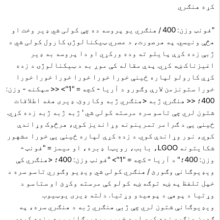
کړه هنګري
"فونټ وزن: 400 / هنګري یو پروسه ده چې کولی شي ډیر وخت او
هڅې ونیسي. په هرصورت، د عصري ټیکنالوژۍ کارول کولی شي د
ژبې زده کړې پایلو ته وده ورکړي او دا پروسه به ډیر
اغیزناک ښه کړي. پدې مقاله کې موږ به د ټیکنالوژۍ د زده
کړې کارولو لپاره ځینې خورا خورا خورا خورا خورا خورا
خورا ستونزمن لارې وګورو د آریا - کچه = "1"> << سپکنه - وزن:
400؛ << هنګري ژبه <هنګري ژبه وکاروئ. ډیری هغه اطلاقات
شتون لري چې تاسو سره مرسته کولی شي ' ژبه ژبه ژبه زده کړي.
ځینې ​​یې د ګرامر تمرینونه وړاندیز کوي، هرڅوک وړاندې
کوي، نور وړاندې کوي. د زده کړې لپاره ځینې یې خورا مشهور
شکایتونه LGOO، بابب، رویټا ډبره، او میمز = "فونټ -
وزن: 400؛" د آریا - کچه = "1"> "فونټ وزن: 400؛ <هنګري کې
ویډیوګانې وګورئ / هنګري کولی شي ویډیو وګوري تاسو سره د
خپل تلفظ په ښه توګه ښه کولو کې مرسته وکړئ او ستاسو د
وړتیا د پوهې د پوهیدو وړتیا. دلته ډیری یوټیوب
ویډیوګانې شتون لري چې ژبې هنګري ژبه د هنګري سره، په
ګډون هنګري زده کړې او د خبرو ویډیوګانو سره ونډه کیدی