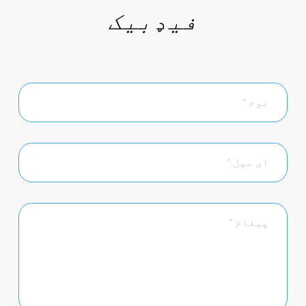
فیډبیک