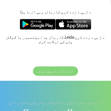
د ژبې د زده کړي کاریال. ویې ازمایئ!
د ژبې د زده کړي LinGo کاریال په ایپلسټور یا ګوګل
پلی کې ترلاسه کړئ
د زده کړه پیل کول
د ایپل پلورنځي یا ګوګل پلی کې شتون لري