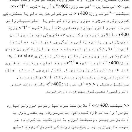
شي.
<< لی سټایل = "فونټ وزن: 400؛" د آریا - کچه = "1"> <<
سپکنه = "فونټ وزن: 400؛ < تاسو کولی شئ په ډلو یا هنګري کې
ګډون وکړئ ترڅو د نورو ژبو زده کونکو یا اصلي سپیکررانو
سره د خبرو اترو لپاره وقف شوی.
< د آریا - کچه = "1"> وزن:
400؛
د آنلاین کورسونو کارول. <هنګري کې درسونه وړاندې
کوي. ځینې ​​وړیا دي، پداسې حال کې چې نور تادیه ته اړتیا
لري. د آنلاین کورسونو کورسونه د هغه چا لپاره ګټورې کیدی
شي څوک چې غواړي په خپل فارغ وخت کې زده کړي.
<< l> << لی>
وزن: 400؛ " د آریا - کچه = "1">
سره د اصلي سپیکرو سره خبرې
کول.
<سپک نن ورځ، ډیری سرچینې شتون لري چې تاسو ته اجازه
درکوي اصلي خبرې کونکي ومومئ، لکه آنلاین فورمونه،
ټولنیزې شبکې، < < = "فونټ وزن: 400؛"> مګر
د ورته خبرو
اترو ګټې اعظمي کول مهم دي، او حرفونه.
<< سپکنه: 400؛>> آنلاین ستاسو د مهارتونو لوړولو لپاره
مؤثر او اسانه لاره کیدی شي. په هرصورت، په بشپړ ډول په
آنلاین سرچینو او ټیکنالوژۍ باندې تکیه مه کوئ. دا هم
مهمه ده چې ژبه په ریښتیني ژوند کې تمرین کړئ، د اصلي