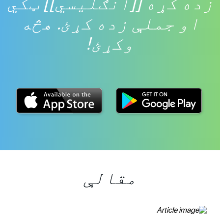
زده کړه [[انګلیسي]] ټکي
او جملې زده کړئ. هڅه
وکړئ!
مقالې