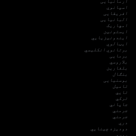
ارمانیایی
اسپانوي
افریقایی
البانیایی
امهاریک
ایستونین
ایندونیزیایي
ایټالوي
برتانوي انکلیسي
برمایی
بلاروسي
بلغارین
بنګال
بوسنیایی
تامیل
تایي
ترکي
جاپاني
جرمني
جرمني
دري
دودیزه چینایي
روسي