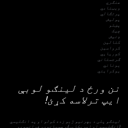
هنګري
ویټنامي
پرتګالي
پولیش
پښتو
چیک
ډنیش
کتالین
کرواسین
کوریایي
ګرجستاني
یوناني
یوکرایني
نن ورځ د لینګو لوبې
ایپ ترلاسه کړئ!
لینګو پلی د بهرنیو ژبو زده کولو او په انګلیسي
(انګلیسي او امریکایی)، هسپانوي، فرانسوي،