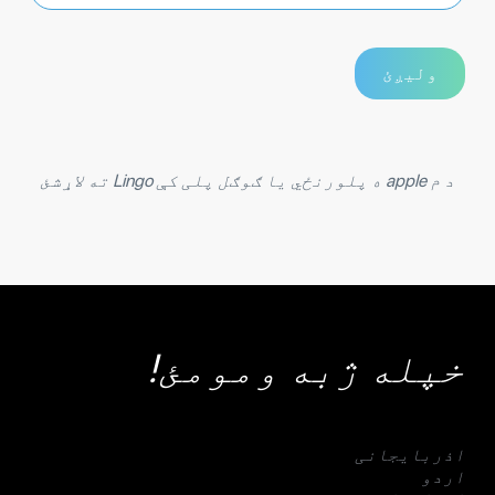
د م apple ه پلورنځي یا ګوګل پلی کې Lingo ته لاړشئ
خپله ژبه ومومئ!
اذربایجانی
اردو