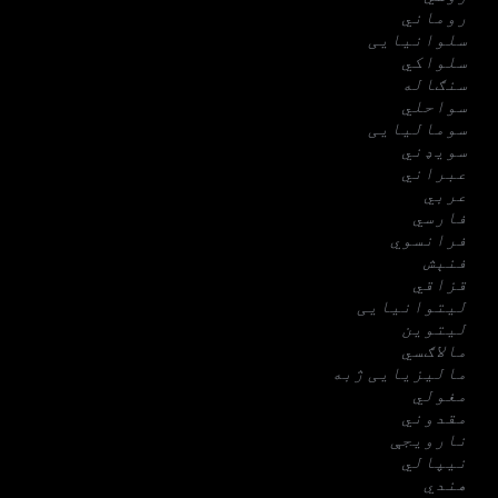
روماني
سلوانیایی
سلواکي
سنګاله
سواحلي
سومالیایی
سویډني
عبراني
عربي
فارسي
فرانسوي
فنېش
قزاقي
لیتوانیایی
لیتوین
مالاګسي
مالیزیایی ژبه
مغولي
مقدوني
نارویجې
نیپالي
هندي