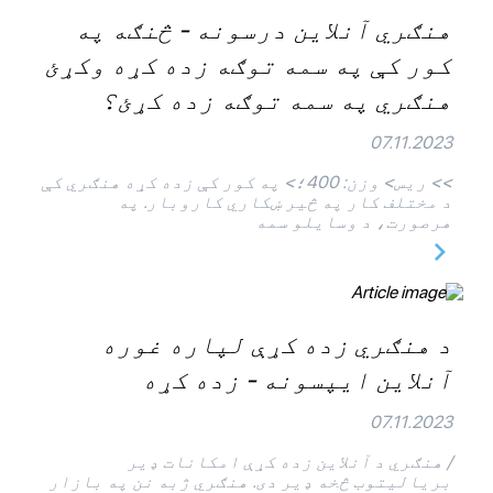
هنګري آنلاین درسونه - څنګه په
کور کې په سمه توګه زده کړه وکړئ
هنګري په سمه توګه زده کړئ؟
07.11.2023
>> ريس> وزن: 400؛> په کور کې زده کړه هنګري کې
د مختلف کار په څیر ښکاري کاروبار. په
هرصورت، د وسایلو سمه
د هنګري زده کړې لپاره غوره
آنلاین ایپسونه - زده کړه
07.11.2023
/ هنګري د آنلاین زده کړې امکانات ډیر
بریالیتوب څخه ډیر دی. هنګري ژبه نن په بازار