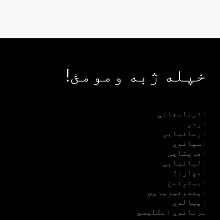
خپله ژبه ومومئ!
اذربایجانی
اردو
ارمانیایی
اسپانوي
افریقایی
البانیایی
امهاریک
ایستونین
ایندونیزیایي
ایټالوي
برتانوي انکلیسي