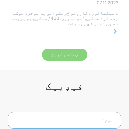
07.11.2023
د ټیکنالوژۍ کارولو څرنګوالی په مؤثره توګه
زده کړه هنګري "فونټ وزن: 400 / هنګري یو پروسه
ده چې کولی شي ډیر وخت
ټوله وګورئ
فیډبیک