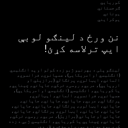
کوریایي
ګرجستاني
یوناني
یوکرایني
نن ورځ د لینګو لوبې
ایپ ترلاسه کړئ!
لینګو پلی د بهرنیو ژبو زده کولو او په انګلیسي
(انګلیسي او امریکایی)، هسپانوي، فرانسوي،
الماني، ایټالوي، پرتګالي (برازیلي او
اروپايي)، عربي، روسی، ترکي، جاپاني، چینایي،
یا کوریايي، انګلیسي (انګلیسي او امریکایي)،
هسپانوي، فرانسوي، الماني، ایټالوي،
پرتګالي، عربي، جاپاني، جاپاني، جاپاني،
جاپاني، ایټالوی، پرتګالي، جاپاني، جاپاني،
جاپاني، جاپاني، ایټالوي، پرتګالي، جاپاني،
جاپاني او جاپاني (برازيل)، عربي، روسي، ترکي،
جاپاني، چینايي یا کوریايي، انګلیسي ژبې د زده
کړې یوه په زړه پورې او مؤثره لار ده.