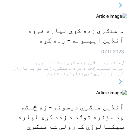
د هنګري زده کړې لپاره غوره
آنلاین ایپسونه - زده کړه
07.11.2023
/ هنګري د آنلاین زده کړې امکانات ډیر
بریالیتوب څخه ډیر دی. هنګري ژبه نن په بازار
کې د زده کړې غوښتنلیکونه شتون
آنلاین هنګري درسونه - زه څنګه
په مؤثره توګه د زده کړې لپاره
ټیکنالوژي کارولی شم هنګري