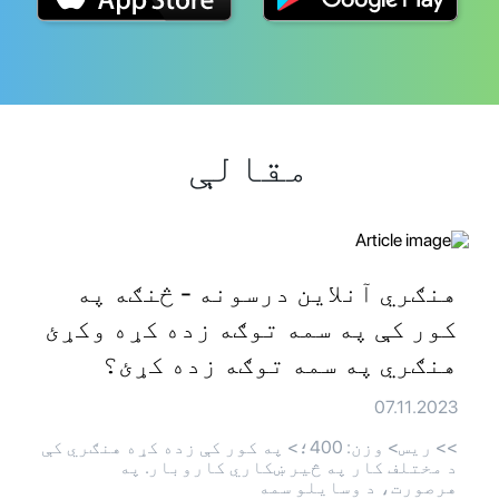
مقالې
هنګري آنلاین درسونه - څنګه په
کور کې په سمه توګه زده کړه وکړئ
هنګري په سمه توګه زده کړئ؟
07.11.2023
>> ريس> وزن: 400؛> په کور کې زده کړه هنګري کې
د مختلف کار په څیر ښکاري کاروبار. په
هرصورت، د وسایلو سمه