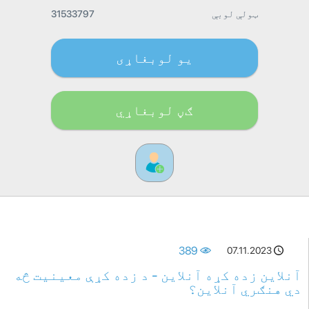
ټولې لوبې
31533797
یو لوبغاړی
ګڼ لوبغاړي
389
07.11.2023
آنلاین زده کړه آنلاین - د زده کړې معینیت څه
دي هنګري آنلاین؟