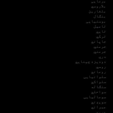
برمایی
بلاروسي
بلغارین
بنګال
بوسنیایی
تامیل
تایي
ترکي
جاپاني
جرمني
جرمني
دري
دودیزه چینایي
روسي
روماني
سلوانیایی
سلواکي
سنګاله
سواحلي
سومالیایی
سویډني
عبراني
عربي