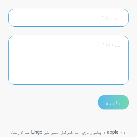
د م apple ه پلورنځي یا ګوګل پلی کې Lingo ته لاړشئ