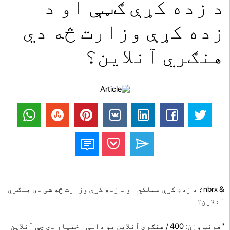
د زده کړې ګټې او د
زده کړې وزارت څه دي
هنګري آنلاین؟
& nbrx؛ د زده کړې مسلکي او د زده کړې وزارت څه شی دی هنګري
آنلاین؟
"فونټ وزن: 400 / هنګري آنلاین یو داسې اختیار دی چې آنلاین