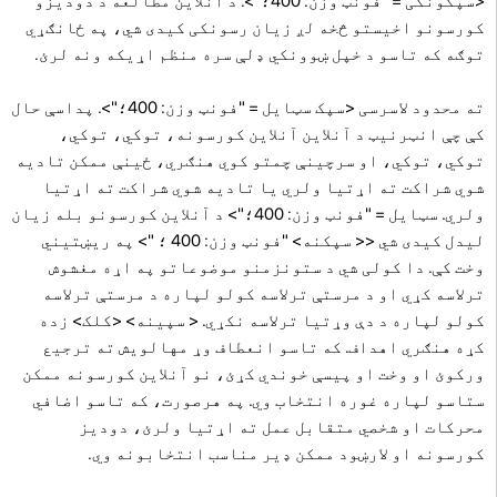
<سپکونکی = "فونټ وزن: 400؛">. د آنلاین مطالعه د دودیزو
کورسونو اخیستو څخه لږ زیان رسونکی کیدی شي، په ځانګړي
توګه که تاسو د خپل ښوونکي ډلې سره منظم اړیکه ونه لرئ.
ته محدود لاسرسی
<سپک سټایل = "فونټ وزن: 400؛">. پداسې حال
کې چې انټرنیټ د آنلاین آنلاین کورسونه، توکي، توکي،
توکي، توکي، او سرچینې چمتو کوي هنګري، ځینې ممکن تادیه
شوي شراکت ته اړتیا ولري یا تادیه شوي شراکت ته اړتیا
ولري. سټایل = "فونټ وزن: 400؛"> د آنلاین کورسونو بله زیان
لیدل کیدی شي
<< سپکنه> "فونټ وزن: 400 ؛ "> په ریښتیني
وخت کې. دا کولی شي د ستونزمنو موضوعاتو په اړه مغشوش
ترلاسه کړي او د مرستې ترلاسه کولو لپاره د مرستې ترلاسه
کولو لپاره د دې وړتیا ترلاسه نکړي. < سپینه> <کلک> زده
کړه هنګري
اهداف. که تاسو انعطاف وړ مهالویش ته ترجیع
ورکوئ او وخت او پیسې خوندي کړئ، نو آنلاین کورسونه ممکن
ستاسو لپاره غوره انتخاب وي. په هرصورت، که تاسو اضافي
محرکات او شخصي متقابل عمل ته اړتیا ولرئ، دودیز
کورسونه او لارښود ممکن ډیر مناسب انتخابونه وي.