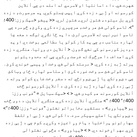
شهرت شي. دا د اسانتیا او لاسرسي له امله دی چې آنلاین
کورسونه او ژبې د زده کړې ایپس چمتو کوي. په هرصورت، د زده
کړې بل میتود، شتون لري، شتون لري.
<< پیشو
<سپک وزن: 400؛
">. تاسو کولی شئ هر وخت، هرچیرې زده کړې وکړئ، څومره چې
تاسو انټرنیټ ته لاسرسی لرئ. دا په ځانګړي توګه د هغه چا
لپاره مناسب دی چې په کار کولو یا مطالعې بوخت دي او په
دودیز کورسونو کې نشي ګډون. < آنلاین دی
وړتیا.
هنګري د زده
کړې اهداف. دا هرڅوک ته فرصت ورکوي چې له محدودیتونو
پرته ژبه زده کړي.
< مرسته کولی شي
وخت او پیسې خوندي کړئ
.
تاسو کولی شئ سم وخت غوره کړئ او ستاسو لپاره ځای وټاکئ
چې د ښوونکي یا ژبې ښوونځي ته د سفر وخت ضایع کولو پرته د
ژبې زده کړې لپاره ژبه زده کړئ. د آنلاین کورسونو څخه
آنلاین کورسونه هم کیدی شي.
< > <سپک سټایل = "فونټ وزن:
400؛" 400؛ "> هنګري آنلاین زده کړې هنګري آنلاین. د دوی څخه
یو
<پیاوړی> د مستقیم مخابراتو نشتون
"فونټ - وزن: 400؛">
د ښوونکي یا اصلي سپیکر سره. دا کولی شي د ژبې او تلفظ
مهارتونو پراختیا د پام وړ اغیزه وکړي، کوم چې د ژبې زده
کړې مهم اړخونه دي. < > <پیاوړی> د هڅونې نشتوالی