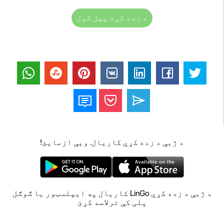
د زده کړه پیل کول
د ژبې د زده کړي کاریال. ویې ازمایئ!
د ژبې د زده کړي LinGo کاریال په ایپلسټور یا ګوګل
پلی کې ترلاسه کړئ