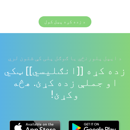
د زده کړه پیل کول
د ایپل پلورنځي یا ګوګل پلی کې شتون لري
زده کړه [[انګلیسي]] ټکي
او جملې زده کړئ. هڅه
وکړئ!