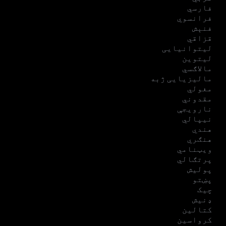
فارسي
فرانسوي
فنېش
قزاقي
لیتوانیایی
لیتوین
مالاګسي
مالیزیایی ژبه
مغولي
مقدوني
نارویجې
نیپالي
هندي
هنګري
ویټنامي
پرتګالي
پولیش
پښتو
چیک
ډنیش
کتالین
کرواسین