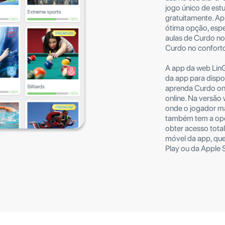
jogo único de est
gratuitamente. Ap
ótima opção, espe
aulas de Curdo n
Curdo no conforto 
A app da web Lin
da app para dispos
aprenda Curdo onl
online. Na versão
onde o jogador mai
também tem a opç
obter acesso total
móvel da app, qu
Play ou da Apple 