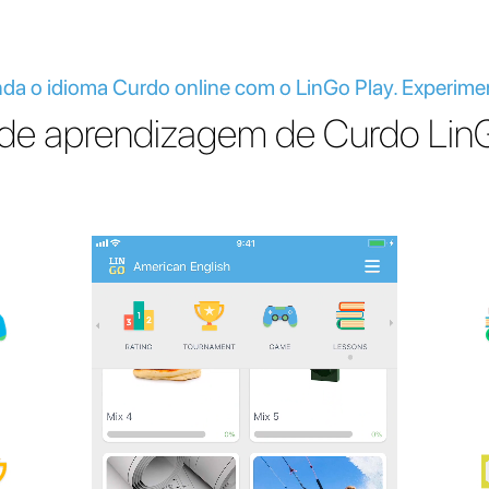
da o idioma Curdo online com o LinGo Play. Experime
de aprendizagem de Curdo Lin