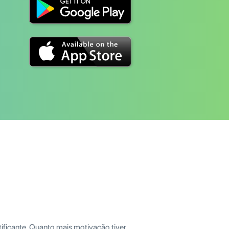
ificante. Quanto mais motivação tiver