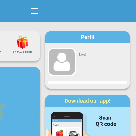
Perfil
O
30 DAYS FREE
Nível
|
Progresso
Seg
Ter
Qua
Qui