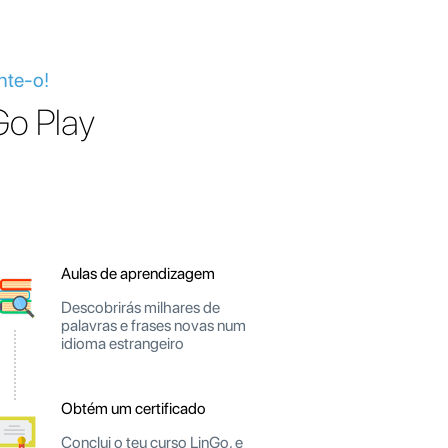
nte-o!
Go Play
Aulas de aprendizagem
Descobrirás milhares de
palavras e frases novas num
idioma estrangeiro
Obtém um certificado
Conclui o teu curso LinGo, e