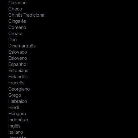
Cazaque
Checo
Chinês Tradicional
Cingalês
Coreano
Croata
Dari
Dinamarquês
Eslovaco
Esloveno
Espanhol
Estoniano
Finlandês
Francês
Georgiano
Grego
Hebraico
Hindi
Húngaro
Indonésio
Inglês
Italiano