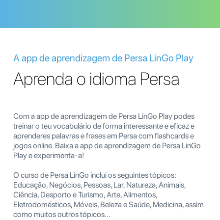
A app de aprendizagem de Persa LinGo Play
Aprenda o idioma Persa
Com a app de aprendizagem de Persa LinGo Play podes
treinar o teu vocabulário de forma interessante e eficaz e
aprenderes palavras e frases em Persa com flashcards e
jogos online. Baixa a app de aprendizagem de Persa LinGo
Play e experimenta-a!
O curso de Persa LinGo inclui os seguintes tópicos:
Educação, Negócios, Pessoas, Lar, Natureza, Animais,
Ciência, Desporto e Turismo, Arte, Alimentos,
Eletrodomésticos, Móveis, Beleza e Saúde, Medicina, assim
como muitos outros tópicos...