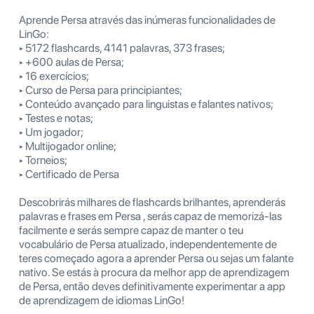
Aprende Persa através das inúmeras funcionalidades de
LinGo:
‣ 5172 flashcards, 4141 palavras, 373 frases;
‣ +600 aulas de Persa;
‣ 16 exercícios;
‣ Curso de Persa para principiantes;
‣ Conteúdo avançado para linguistas e falantes nativos;
‣ Testes e notas;
‣ Um jogador;
‣ Multijogador online;
‣ Torneios;
‣ Certificado de Persa
Descobrirás milhares de flashcards brilhantes, aprenderás
palavras e frases em Persa , serás capaz de memorizá-las
facilmente e serás sempre capaz de manter o teu
vocabulário de Persa atualizado, independentemente de
teres começado agora a aprender Persa ou sejas um falante
nativo. Se estás à procura da melhor app de aprendizagem
de Persa, então deves definitivamente experimentar a app
de aprendizagem de idiomas LinGo!