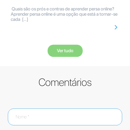
Quais são os prós e contras de aprender persa online?
Aprender persa online é uma opção que está a tornar-se
cada […]
Ver tudo
Comentários