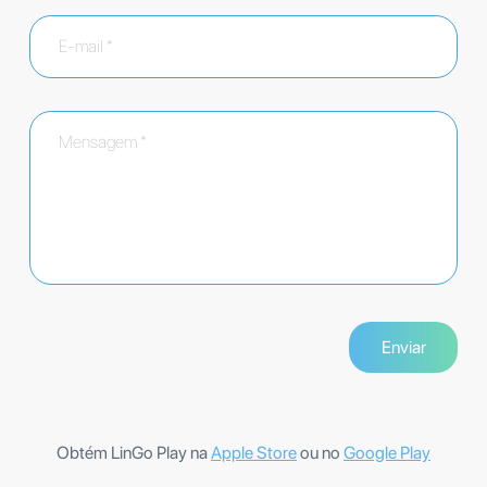
Obtém LinGo Play na
Apple Store
ou no
Google Play