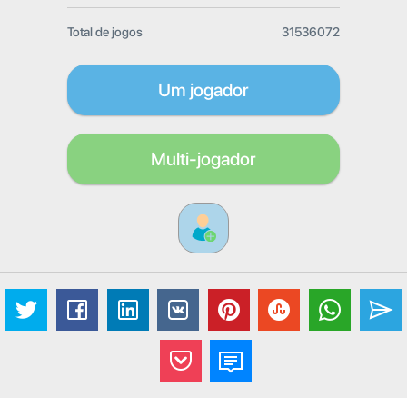
Total de jogos
31536072
Um jogador
Multi-jogador