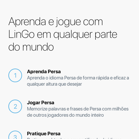
Aprenda e jogue com
LinGo em qualquer parte
do mundo
Aprenda Persa
Aprenda o idioma Persa de forma rápida e eficaz a
qualquer altura que desejar
Jogar Persa
Memorize palavras e frases de Persa com milhões
de outros jogadores do mundo inteiro
Pratique Persa