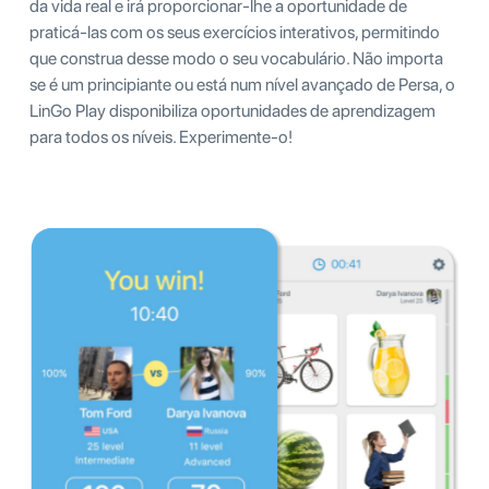
da vida real e irá proporcionar-lhe a oportunidade de
praticá-las com os seus exercícios interativos, permitindo
que construa desse modo o seu vocabulário. Não importa
se é um principiante ou está num nível avançado de Persa, o
LinGo Play disponibiliza oportunidades de aprendizagem
para todos os níveis. Experimente-o!