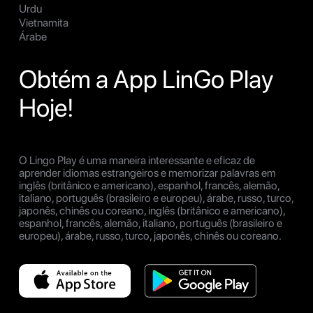
Urdu
Vietnamita
Árabe
Obtém a App LinGo Play
Hoje!
O Lingo Play é uma maneira interessante e eficaz de
aprender idiomas estrangeiros e memorizar palavras em
inglês (britânico e americano), espanhol, francês, alemão,
italiano, português (brasileiro e europeu), árabe, russo, turco,
japonês, chinês ou coreano, inglês (britânico e americano),
espanhol, francês, alemão, italiano, português (brasileiro e
europeu), árabe, russo, turco, japonês, chinês ou coreano.