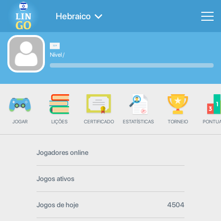
Hebraico
Nível
/
JOGAR
LIÇÕES
CERTIFICADO
ESTATÍSTICAS
TORNEIO
PONTU
Jogadores online
Jogos ativos
Jogos de hoje
4504