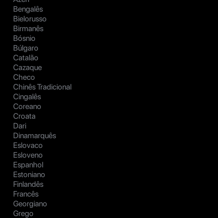
Bengalês
Bielorusso
Birmanês
Bósnio
Búlgaro
Catalão
Cazaque
Checo
Chinês Tradicional
Cingalês
Coreano
Croata
Dari
Dinamarquês
Eslovaco
Esloveno
Espanhol
Estoniano
Finlandês
Francês
Georgiano
Grego