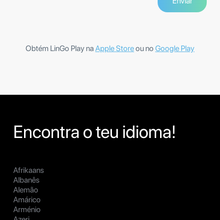
Obtém LinGo Play na
Apple Store
ou no
Google Play
Encontra o teu idioma!
Afrikaans
Albanês
Alemão
Amárico
Arménio
Azeri