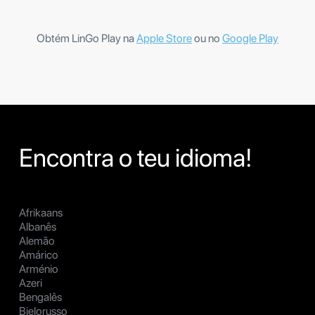
Obtém LinGo Play na
Apple Store
ou no
Google Play
Encontra o teu idioma!
Afrikaans
Albanês
Alemão
Amárico
Arménio
Azeri
Bengalês
Bielorusso