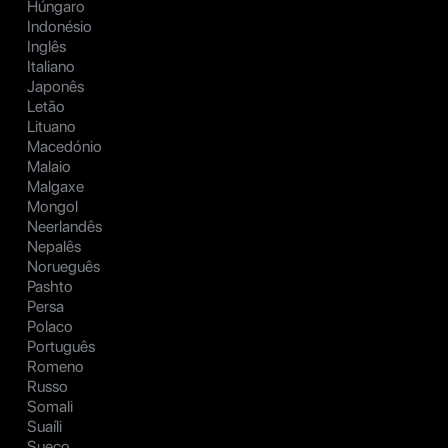
Húngaro
Indonésio
Inglês
Italiano
Japonês
Letão
Lituano
Macedónio
Malaio
Malgaxe
Mongol
Neerlandês
Nepalês
Norueguês
Pashto
Persa
Polaco
Português
Romeno
Russo
Somali
Suaíli
Sueco