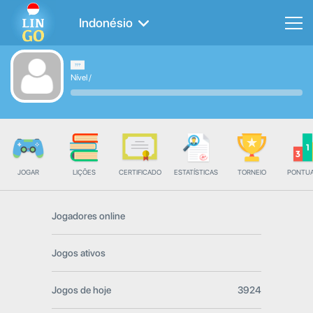
Indonésio
Nível
/
JOGAR
LIÇÕES
CERTIFICADO
ESTATÍSTICAS
TORNEIO
PONTU
Jogadores online
Jogos ativos
Jogos de hoje
3924