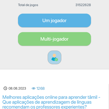
Total de jogos
31522628
Um jogador
Multi-jogador
08.08.2023
1268
Melhores aplicações online para aprender tâmil -
Que aplicações de aprendizagem de línguas
recomendam os professores experientes?