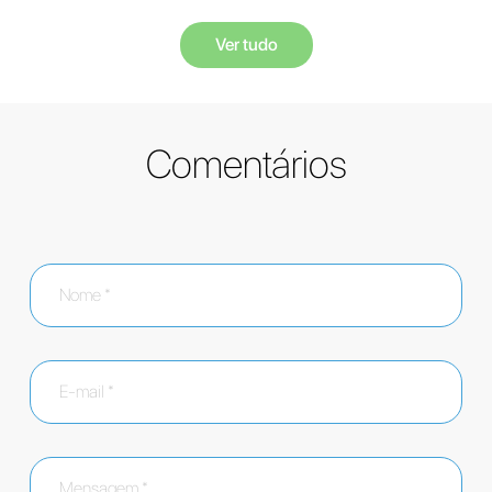
Ver tudo
Comentários