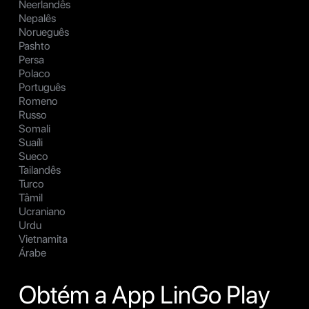
Neerlandês
Nepalês
Norueguês
Pashto
Persa
Polaco
Português
Romeno
Russo
Somali
Suaíli
Sueco
Tailandês
Turco
Tâmil
Ucraniano
Urdu
Vietnamita
Árabe
Obtém a App LinGo Play