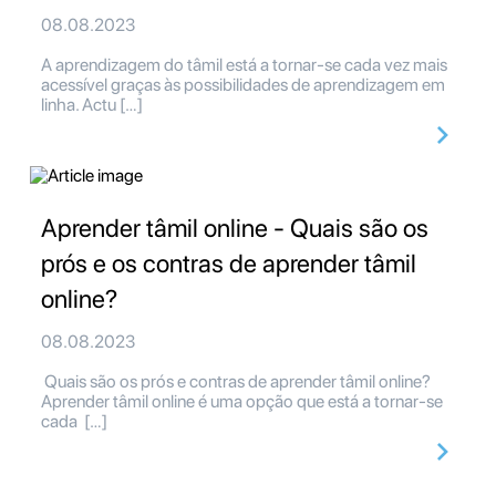
08.08.2023
A aprendizagem do tâmil está a tornar-se cada vez mais
acessível graças às possibilidades de aprendizagem em
linha. Actu […]
Aprender tâmil online - Quais são os
prós e os contras de aprender tâmil
online?
08.08.2023
Quais são os prós e contras de aprender tâmil online?
Aprender tâmil online é uma opção que está a tornar-se
cada […]