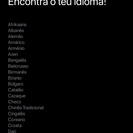
Encontra o teu idioma!
Afrikaans
Albanês
Alemão
Amárico
Arménio
Azeri
Bengalês
Bielorusso
Birmanês
Bósnio
Búlgaro
Catalão
Cazaque
Checo
Chinês Tradicional
Cingalês
Coreano
Croata
Dari