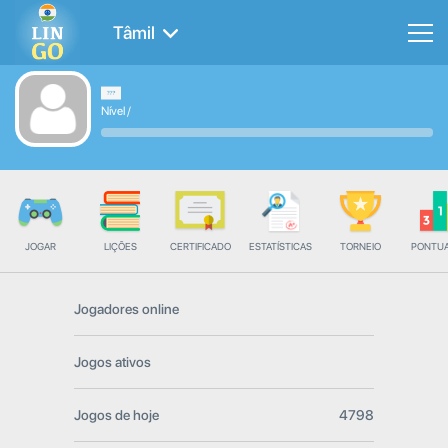
Tâmil
Nível
/
JOGAR
LIÇÕES
CERTIFICADO
ESTATÍSTICAS
TORNEIO
PONTU
Jogadores online
Jogos ativos
Jogos de hoje
4798