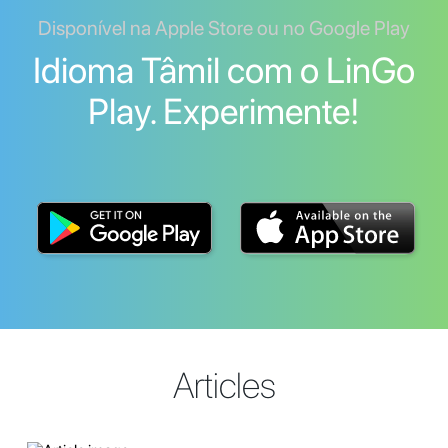
Disponível na Apple Store ou no Google Play
Idioma Tâmil com o LinGo
Play. Experimente!
Articles