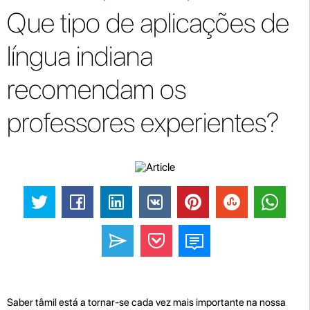
Que tipo de aplicações de
língua indiana
recomendam os
professores experientes?
Saber tâmil está a tornar-se cada vez mais importante na nossa