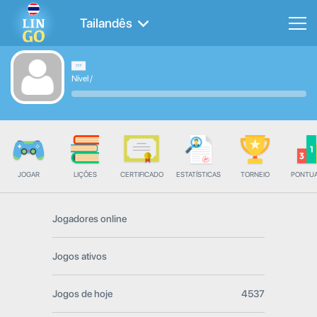
Tailandês
Nível
/
JOGAR
LIÇÕES
CERTIFICADO
ESTATÍSTICAS
TORNEIO
PONTU
Jogadores online
Jogos ativos
Jogos de hoje
4537