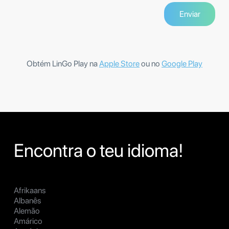
Obtém LinGo Play na
Apple Store
ou no
Google Play
Encontra o teu idioma!
Afrikaans
Albanês
Alemão
Amárico