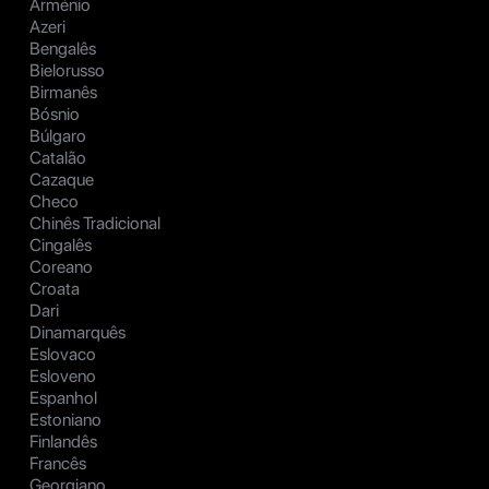
Arménio
Azeri
Bengalês
Bielorusso
Birmanês
Bósnio
Búlgaro
Catalão
Cazaque
Checo
Chinês Tradicional
Cingalês
Coreano
Croata
Dari
Dinamarquês
Eslovaco
Esloveno
Espanhol
Estoniano
Finlandês
Francês
Georgiano