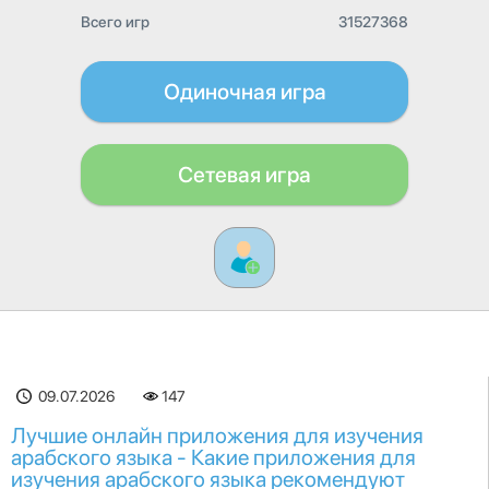
Всего игр
31527368
Одиночная игра
Сетевая игра
09.07.2026
147
Лучшие онлайн приложения для изучения
арабского языка - Какие приложения для
изучения арабского языка рекомендуют