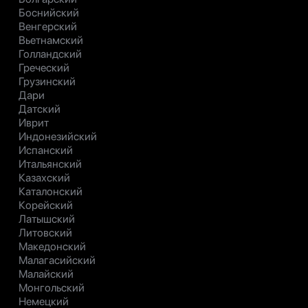
Боснийский
Венгерский
Вьетнамский
Голландский
Греческий
Грузинский
Дари
Датский
Иврит
Индонезийский
Испанский
Итальянский
Казахский
Каталонский
Корейский
Латышский
Литовский
Македонский
Малагасийский
Малайский
Монгольский
Немецкий