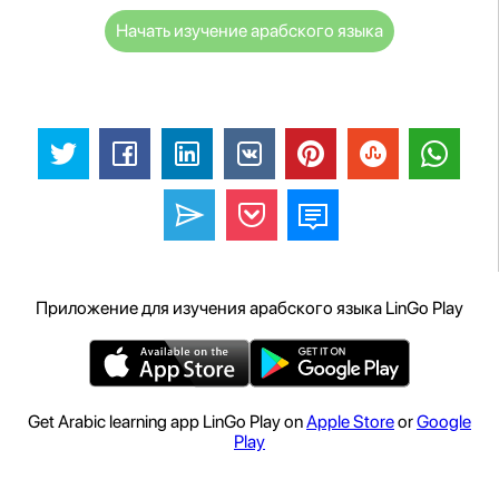
Начать изучение арабского языка
Приложение для изучения арабского языка LinGo Play
Get Arabic learning app LinGo Play on
Apple Store
or
Google
Play