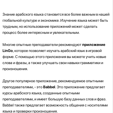
Знание арабского языка становится все более важным в нашей
глобальной культуре и экономике. Изучение языка может быть
трудным, но использование приложений может сделать
процесс более интересным и увлекательным.
Многие опытные преподаватели рекомендуют
приложение
LinGo
, которое позволяет изучать арабский язык в игровой
форме. С помощью этого приложения вы можете учить новые
слова и фразы, а также улучшать свои навыки грамматики и
произношения.
Другое популярное приложение, рекомендуемое опытными
преподавателями, - это
Babbel
. Это приложение предлагает
курсы арабского языка, созданные опытными
преподавателями, и имеет большую базу данных слов и фраз.
Babbel также предлагает возможность общения с носителями
языка и проверки произношения.