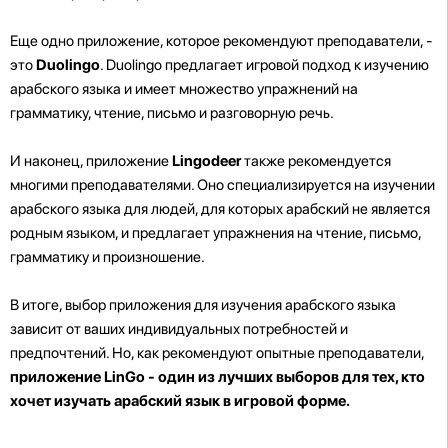
Еще одно приложение, которое рекомендуют преподаватели, -
это
Duolingo
. Duolingo предлагает игровой подход к изучению
арабского языка и имеет множество упражнений на
грамматику, чтение, письмо и разговорную речь.
И наконец, приложение
Lingodeer
также рекомендуется
многими преподавателями. Оно специализируется на изучении
арабского языка для людей, для которых арабский не является
родным языком, и предлагает упражнения на чтение, письмо,
грамматику и произношение.
В итоге, выбор приложения для изучения арабского языка
зависит от ваших индивидуальных потребностей и
предпочтений. Но, как рекомендуют опытные преподаватели,
приложение LinGo - один из лучших выборов для тех, кто
хочет изучать арабский язык в игровой форме.