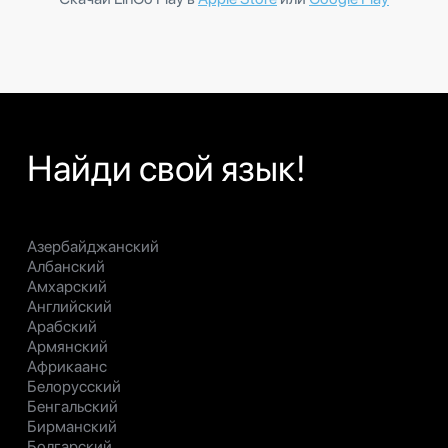
Найди свой язык!
Азербайджанский
Албанский
Амхарский
Английский
Арабский
Армянский
Африкаанс
Белорусский
Бенгальский
Бирманский
Болгарский