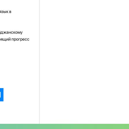
язык в
айджанскому
тоящий прогресс