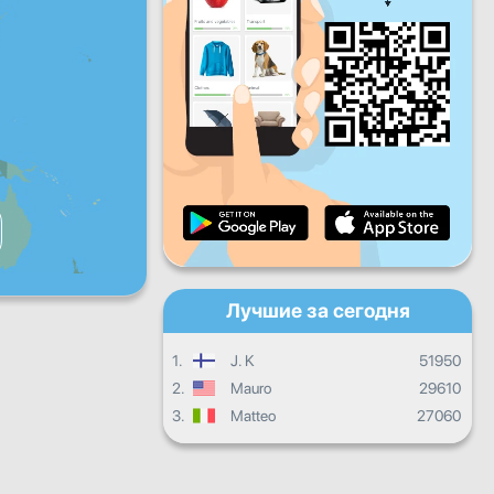
Пт
Сб
Вс
Ежедневный прогресс
Ежемесячный прогресс
Сертификат
Общий прогресс
Лучшие за сегодня
1.
J. K
51950
2.
Mauro
29610
3.
Matteo
27060