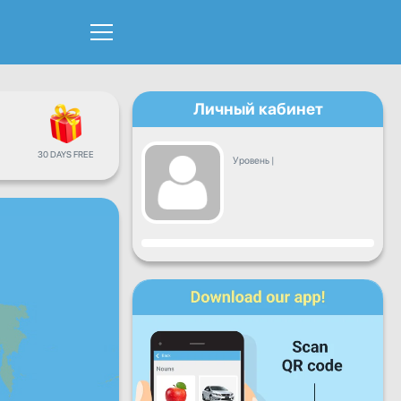
Личный кабинет
30 DAYS FREE
Уровень
|
Прогресс
Пн
Вт
Ср
Чт