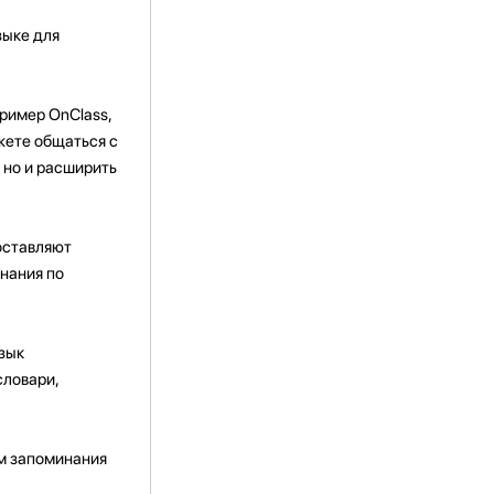
зыке для
пример OnClass,
жете общаться с
 но и расширить
оставляют
нания по
зык
словари,
м запоминания