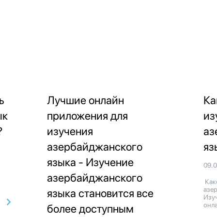
ь
Лучшие онлайн
Ка
ык
приложения для
из
?
изучения
аз
азербайджанского
яз
языка - Изучение
09.
х
азербайджанского
Как
азе
языка становится все
Изу
онла
более доступным