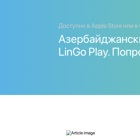
Доступно в Apple Store или в 
Азербайджански
LinGo Play. Попр