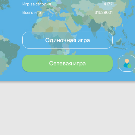
Игр за сегодня
4177
Всего игр
31529601
Одиночная игра
Сетевая игра