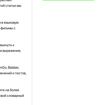
той статье мы
 в языковую
 фильмы с
выкнуть к
и выражения,
inGo, Babbel,
жнений и тестов,
ите на более
свой словарный