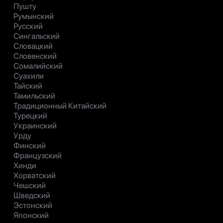
Пушту
Румынский
Русский
Сингальский
Словацкий
Словенский
Сомалийский
Суахили
Тайский
Тамильский
Традиционный Китайский
Турецкий
Украинский
Урду
Финский
Французский
Хинди
Хорватский
Чешский
Шведский
Эстонский
Японский