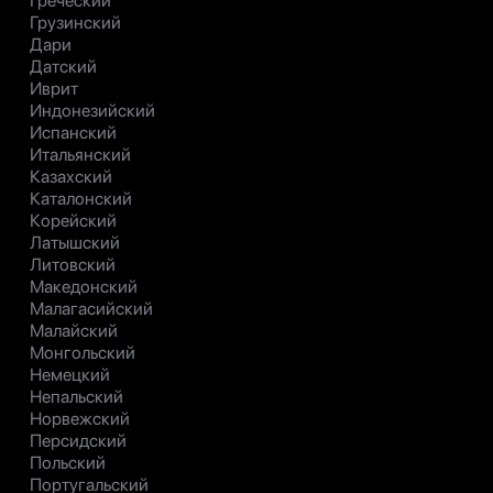
Греческий
Грузинский
Дари
Датский
Иврит
Индонезийский
Испанский
Итальянский
Казахский
Каталонский
Корейский
Латышский
Литовский
Македонский
Малагасийский
Малайский
Монгольский
Немецкий
Непальский
Норвежский
Персидский
Польский
Португальский