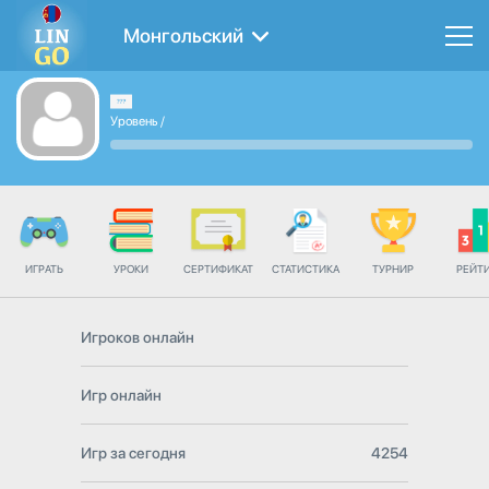
Монгольский
Уровень
/
ИГРАТЬ
УРОКИ
СЕРТИФИКАТ
СТАТИСТИКА
ТУРНИР
РЕЙТ
Игроков онлайн
Игр онлайн
Игр за сегодня
4254