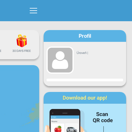
Profil
E
30 DAYS FREE
Úroveň
|
Pokrok
Po
Ut
St
Št