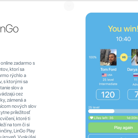
LinGo
k online zadarmo s
tov, ktorí sa
armo rýchlo a
, s ktorými sa
tanie slov a
evádzajú cez
vky, zámená a
tisícom nových slov
ytne príležitosť
vičení, ktoré ti
eží na tom či si
ónčiny, LinGo Play
 úroveň. Vyskúšaj