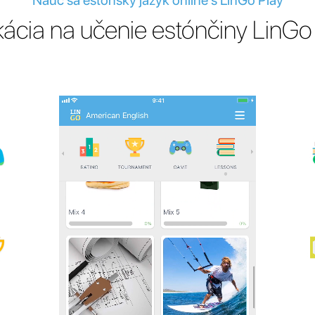
Nauč sa estónsky jazyk online s LinGo Play
kácia na učenie estónčiny LinGo