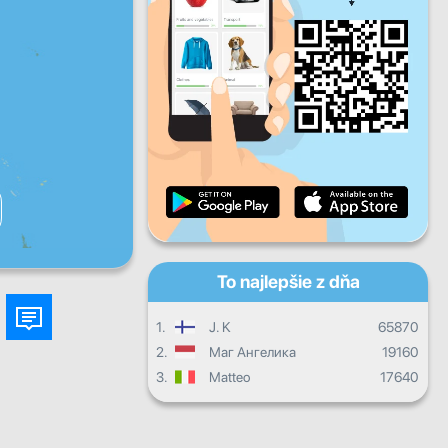
Pi
So
Ne
Denný pokrok
Mesačný pokrok
Certifikát
Celkový postup
To najlepšie z dňa
1.
J. K
65870
2.
Маг Ангелика
19160
3.
Matteo
17640