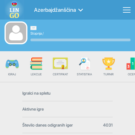
Azerbajdžanščina
Stopnja
/
IGRAJ
LEKCIJE
CERTIFIKAT
STATISTIKA
TURNIR
OCE
Igralci na spletu
Aktivne igre
Število danes odigranih iger
4031