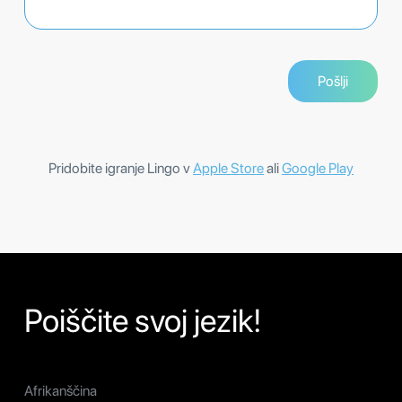
Pridobite igranje Lingo v
Apple Store
ali
Google Play
Poiščite svoj jezik!
Afrikanščina