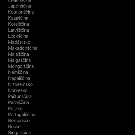
Japonščina
Katalonščina
Kazaščina
Korejščina
Latvijščina
Litovščina
Madžarsko
Makedonščina
Malajščina
Malgaščina
Mongolščina
Nemščina
Nepalščina
Nizozemsko
Norveško
Paštunščina
Perzijščina
Poljsko
Portugalščina
Romunsko
Rusko
Singalščina