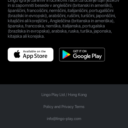
Lingo igra je zanimiv in učinkovit način za učenje tujih jezikov
in si zapomniti besede v angleščini (britanski in ameriški),
španščini, francoščini, nemščini, italijanščini, portugalščini
(brazilski in evropski), arabščini, ruščini, turščini, japonščini,
kitajščini ali korejščini , Angleščina (britanska in ameriška),
španska, francoska, nemška, italijanska, portugalska
(brazilska in evropska), arabska, ruska, turška, japonska,
kitajska ali korejska.
Lingo Play Ltd /
Hong Kong
Policy and Privacy Terms
info@lingo-play.com