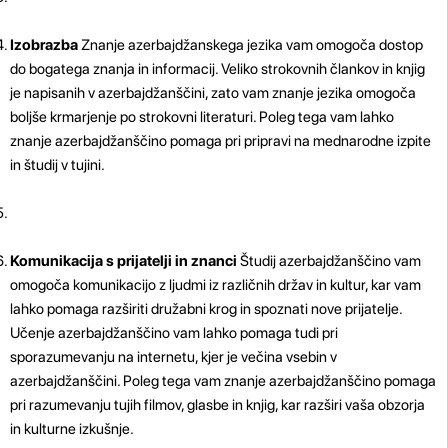
Izobrazba
Znanje azerbajdžanskega jezika vam omogoča dostop
do bogatega znanja in informacij. Veliko strokovnih člankov in knjig
je napisanih v azerbajdžanščini, zato vam znanje jezika omogoča
boljše krmarjenje po strokovni literaturi. Poleg tega vam lahko
znanje azerbajdžanščino pomaga pri pripravi na mednarodne izpite
in študij v tujini.
Komunikacija s prijatelji in znanci
Študij azerbajdžanščino vam
omogoča komunikacijo z ljudmi iz različnih držav in kultur, kar vam
lahko pomaga razširiti družabni krog in spoznati nove prijatelje.
Učenje azerbajdžanščino vam lahko pomaga tudi pri
sporazumevanju na internetu, kjer je večina vsebin v
azerbajdžanščini. Poleg tega vam znanje azerbajdžanščino pomaga
pri razumevanju tujih filmov, glasbe in knjig, kar razširi vaša obzorja
in kulturne izkušnje.