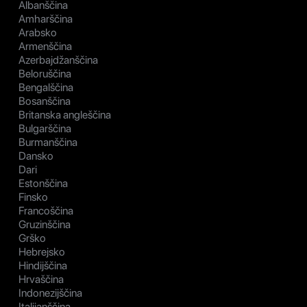
Albanščina
Amharščina
Arabsko
Armenščina
Azerbajdžanščina
Beloruščina
Bengalščina
Bosanščina
Britanska angleščina
Bulgarščina
Burmanščina
Dansko
Dari
Estonščina
Finsko
Francoščina
Gruzinščina
Grško
Hebrejsko
Hindijščina
Hrvaščina
Indonezijščina
Italijanščina