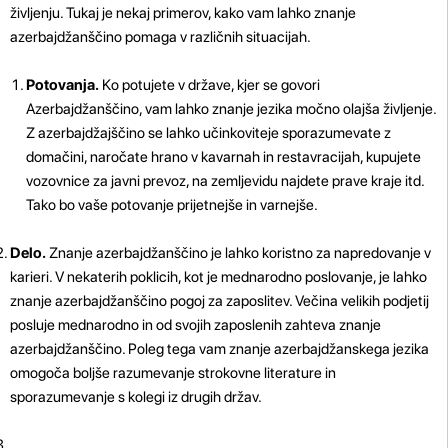
življenju. Tukaj je nekaj primerov, kako vam lahko znanje
azerbajdžanščino pomaga v različnih situacijah.
Potovanja.
Ko potujete v države, kjer se govori
Azerbajdžanščino, vam lahko znanje jezika močno olajša življenje.
Z azerbajdžajščino se lahko učinkoviteje sporazumevate z
domačini, naročate hrano v kavarnah in restavracijah, kupujete
vozovnice za javni prevoz, na zemljevidu najdete prave kraje itd.
Tako bo vaše potovanje prijetnejše in varnejše.
Delo.
Znanje azerbajdžanščino je lahko koristno za napredovanje v
karieri. V nekaterih poklicih, kot je mednarodno poslovanje, je lahko
znanje azerbajdžanščino pogoj za zaposlitev. Večina velikih podjetij
posluje mednarodno in od svojih zaposlenih zahteva znanje
azerbajdžanščino. Poleg tega vam znanje azerbajdžanskega jezika
omogoča boljše razumevanje strokovne literature in
sporazumevanje s kolegi iz drugih držav.