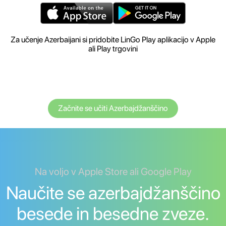
Za učenje Azerbaijani si pridobite LinGo Play aplikacijo v Apple
ali Play trgovini
Začnite se učiti Azerbajdžanščino
Na voljo v Apple Store ali Google Play
Naučite se azerbajdžanščino
besede in besedne zveze.