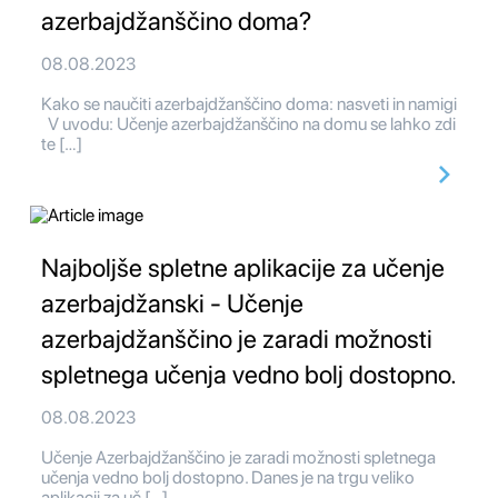
azerbajdžanščino doma?
08.08.2023
Kako se naučiti azerbajdžanščino doma: nasveti in namigi
V uvodu: Učenje azerbajdžanščino na domu se lahko zdi
te […]
Najboljše spletne aplikacije za učenje
azerbajdžanski - Učenje
azerbajdžanščino je zaradi možnosti
spletnega učenja vedno bolj dostopno.
08.08.2023
Učenje Azerbajdžanščino je zaradi možnosti spletnega
učenja vedno bolj dostopno. Danes je na trgu veliko
aplikacij za uč […]