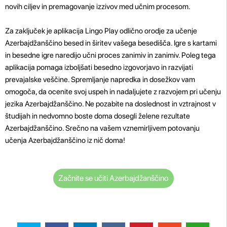
novih ciljev in premagovanje izzivov med učnim procesom.
Za zaključek je aplikacija Lingo Play odlično orodje za učenje
Azerbajdžanščino besed in širitev vašega besedišča. Igre s kartami
in besedne igre naredijo učni proces zanimiv in zanimiv. Poleg tega
aplikacija pomaga izboljšati besedno izgovorjavo in razvijati
prevajalske veščine. Spremljanje napredka in dosežkov vam
omogoča, da ocenite svoj uspeh in nadaljujete z razvojem pri učenju
jezika Azerbajdžanščino. Ne pozabite na doslednost in vztrajnost v
študijah in nedvomno boste doma dosegli želene rezultate
Azerbajdžanščino. Srečno na vašem vznemirljivem potovanju
učenja Azerbajdžanščino iz nič doma!
Začnite se učiti Azerbajdžanščino