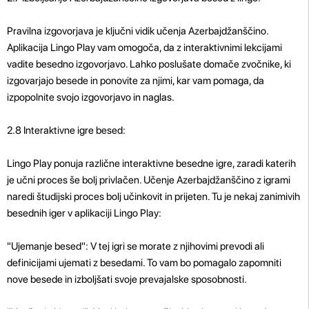
Pravilna izgovorjava je ključni vidik učenja Azerbajdžanščino.
Aplikacija Lingo Play vam omogoča, da z interaktivnimi lekcijami
vadite besedno izgovorjavo. Lahko poslušate domače zvočnike, ki
izgovarjajo besede in ponovite za njimi, kar vam pomaga, da
izpopolnite svojo izgovorjavo in naglas.
2.8 Interaktivne igre besed:
Lingo Play ponuja različne interaktivne besedne igre, zaradi katerih
je učni proces še bolj privlačen. Učenje Azerbajdžanščino z igrami
naredi študijski proces bolj učinkovit in prijeten. Tu je nekaj zanimivih
besednih iger v aplikaciji Lingo Play:
"Ujemanje besed": V tej igri se morate z njihovimi prevodi ali
definicijami ujemati z besedami. To vam bo pomagalo zapomniti
nove besede in izboljšati svoje prevajalske sposobnosti.