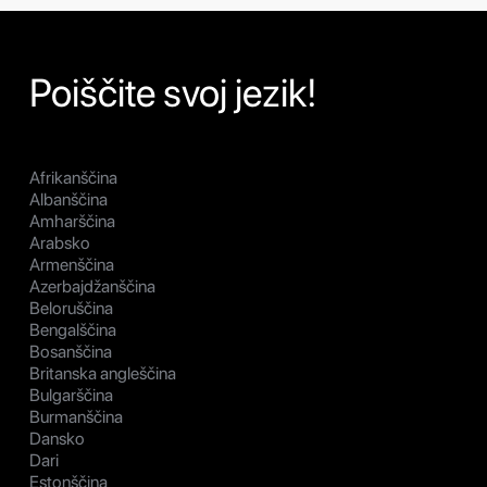
Poiščite svoj jezik!
Afrikanščina
Albanščina
Amharščina
Arabsko
Armenščina
Azerbajdžanščina
Beloruščina
Bengalščina
Bosanščina
Britanska angleščina
Bulgarščina
Burmanščina
Dansko
Dari
Estonščina