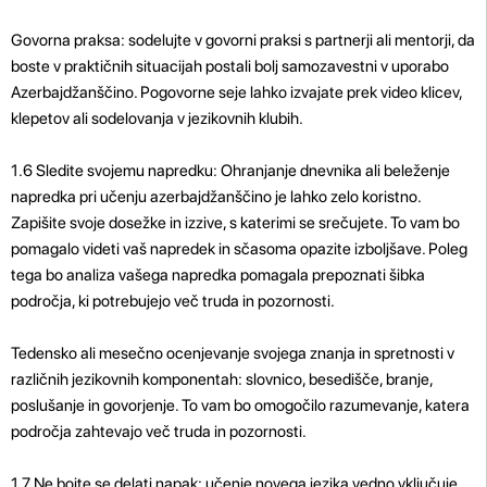
Govorna praksa: sodelujte v govorni praksi s partnerji ali mentorji, da
boste v praktičnih situacijah postali bolj samozavestni v uporabo
Azerbajdžanščino. Pogovorne seje lahko izvajate prek video klicev,
klepetov ali sodelovanja v jezikovnih klubih.
1.6 Sledite svojemu napredku: Ohranjanje dnevnika ali beleženje
napredka pri učenju azerbajdžanščino je lahko zelo koristno.
Zapišite svoje dosežke in izzive, s katerimi se srečujete. To vam bo
pomagalo videti vaš napredek in sčasoma opazite izboljšave. Poleg
tega bo analiza vašega napredka pomagala prepoznati šibka
področja, ki potrebujejo več truda in pozornosti.
Tedensko ali mesečno ocenjevanje svojega znanja in spretnosti v
različnih jezikovnih komponentah: slovnico, besedišče, branje,
poslušanje in govorjenje. To vam bo omogočilo razumevanje, katera
področja zahtevajo več truda in pozornosti.
1.7 Ne bojte se delati napak: učenje novega jezika vedno vključuje