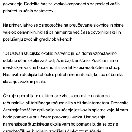
govorjenje. Dodelite čas za vsako komponento na podlagi vaših
prioritet in učnih nastavitev.
Na primer, lahko se osredotočite na preučevanje slovnice in pisne
vaje ob delavnikih, hkrati pa namenite več časa govorni praksi in
poslušanju zvočnih gradiv ob vikendih.
1.3 Ustvari študijsko okolje: bistveno je, da doma vzpostavimo
udobno učno okolje za študij Azerbajdžanščino. Poiščite mirno
mesto, kjer vas ne bodo motili in se lahko osredotočite na študij.
Nastavite študijski kotiček s potrebnimi materiali, kot so učbeniki,
slovarji, zvezki in pisala.
Če raje uporabljate elektronske vire, zagotovite dostop do
računalnika ali tabličnega računalnika s hitrim internetom. Prenesite
Azerbajdžanščino aplikacije za učenje jezikov in spletne vaje, ki vam
bodo pomagale pri učnem potovanju jezika. Ustvarjanje
namenskega študijskega okolja vam bo pomagalo, da se boste
osredotočili na študije in izboljšali učinkovitost učenja.