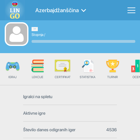
Azerbajdžanščina
Stopnja
/
IGRAJ
LEKCIJE
CERTIFIKAT
STATISTIKA
TURNIR
OCE
Igralci na spletu
Aktivne igre
Število danes odigranih iger
4536