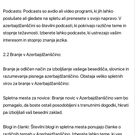
Podcasts: Podcasts so avdio ali video programi, ki jih lahko
poslušate ali gledate na spletu ali prenesete v svojo napravo. V
azerbajdžanščini so številni podcasti, ki pokrivajo različne teme in
stopnje težavnosti. Izberete lahko podcaste, ki ustrezajo vašim
interesom in stopnjo znanja jezika.
2.2 Branje v Azerbajdžanščino:
Branje je odličen način za izboljšanje vašega besedišča, slovnice in
razumevanja pisnega azerbajdžanščino. Obstaja veliko spletnih
virov za branje v Azerbajdžanščino:
Spletna mesta za novice: Branje novic v Azerbajdžanščino vam bo
pomagalo, da boste ostali posodobljeni s trenutnimi dogodki, hkrati
pa izboljšali vaš besedni zaklad.
Blogi in članki: Številni blogi in spletna mesta ponujajo članke o
različnih temah v Azerbajdžanščino. Izberete lahko teme, ki vas