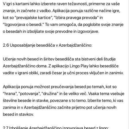
V igri s kartami lahko izberete raven težavnosti, primerne za vaše
znanje, in začnete z vadbo. Aplikacija ponuja različne načine igre,
kot so "prevajalske kartice", "Izbira pravega prevoda" in
"Izgovorjava o besedi." To vam omogoča, da poglobite svoje znanje
o besedah ​​in izboljšate svoje prevodne in izgovorjave.
2.6 Usposabljanje besedišča v Azerbajdžanščino:
Učenje novih besed in širitev besedišča sta bistveni deli študije
Azerbajdžanščino doma. Z aplikacijo Lingo Play lahko besedišče
vadite v igrani obliki, zaradi česar je učni proces vključen in zanimiv.
Aplikacija ponuja možnost preučevanja besed po temah, kot so
"hrana", "potovanja", "družina" in še veliko več. Vsaka tema vsebuje
številne besede in stavke, povezane s to temo. Izberite temo, ki vas
zanima in v Azerbajdžanščino začnite prijetno pot učenja novih
besed in stavkov.
2.7 Izboljšanje Azerbajdžanščino izgovorjava besed z lingo: