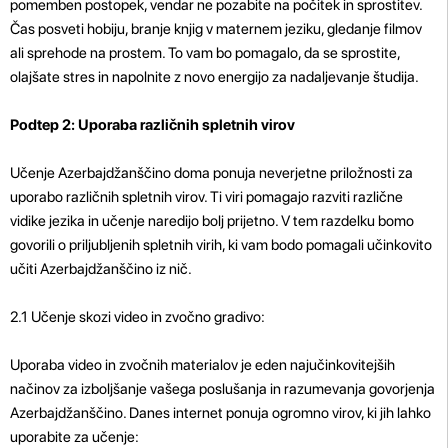
pomemben postopek, vendar ne pozabite na počitek in sprostitev.
Čas posveti hobiju, branje knjig v maternem jeziku, gledanje filmov
ali sprehode na prostem. To vam bo pomagalo, da se sprostite,
olajšate stres in napolnite z novo energijo za nadaljevanje študija.
Podtep 2: Uporaba različnih spletnih virov
Učenje Azerbajdžanščino doma ponuja neverjetne priložnosti za
uporabo različnih spletnih virov. Ti viri pomagajo razviti različne
vidike jezika in učenje naredijo bolj prijetno. V tem razdelku bomo
govorili o priljubljenih spletnih virih, ki vam bodo pomagali učinkovito
učiti Azerbajdžanščino iz nič.
2.1 Učenje skozi video in zvočno gradivo:
Uporaba video in zvočnih materialov je eden najučinkovitejših
načinov za izboljšanje vašega poslušanja in razumevanja govorjenja
Azerbajdžanščino. Danes internet ponuja ogromno virov, ki jih lahko
uporabite za učenje: