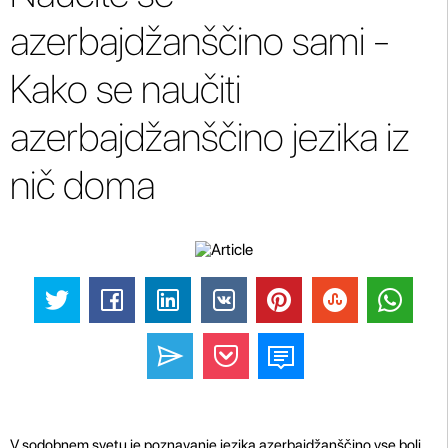
azerbajdžanščino sami -
Kako se naučiti
azerbajdžanščino jezika iz
nič doma
V sodobnem svetu je poznavanje jezika azerbajdžanščino vse bolj