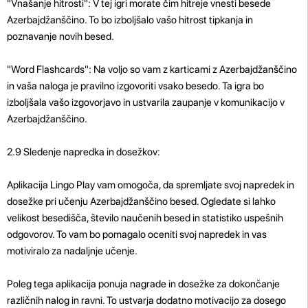
"Vnašanje hitrosti": V tej igri morate čim hitreje vnesti besede
Azerbajdžanščino. To bo izboljšalo vašo hitrost tipkanja in
poznavanje novih besed.
"Word Flashcards": Na voljo so vam z karticami z Azerbajdžanščino
in vaša naloga je pravilno izgovoriti vsako besedo. Ta igra bo
izboljšala vašo izgovorjavo in ustvarila zaupanje v komunikacijo v
Azerbajdžanščino.
2.9 Sledenje napredka in dosežkov:
Aplikacija Lingo Play vam omogoča, da spremljate svoj napredek in
dosežke pri učenju Azerbajdžanščino besed. Ogledate si lahko
velikost besedišča, število naučenih besed in statistiko uspešnih
odgovorov. To vam bo pomagalo oceniti svoj napredek in vas
motiviralo za nadaljnje učenje.
Poleg tega aplikacija ponuja nagrade in dosežke za dokončanje
različnih nalog in ravni. To ustvarja dodatno motivacijo za dosego