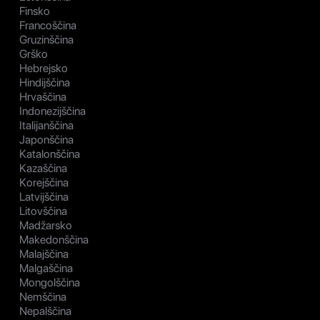
Finsko
Francoščina
Gruzinščina
Grško
Hebrejsko
Hindijščina
Hrvaščina
Indonezijščina
Italijanščina
Japonščina
Katalonščina
Kazaščina
Korejščina
Latvijščina
Litovščina
Madžarsko
Makedonščina
Malajščina
Malgaščina
Mongolščina
Nemščina
Nepalščina