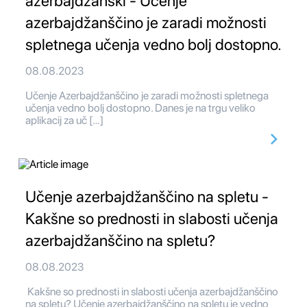
azerbajdžanski - Učenje
azerbajdžanščino je zaradi možnosti
spletnega učenja vedno bolj dostopno.
08.08.2023
Učenje Azerbajdžanščino je zaradi možnosti spletnega
učenja vedno bolj dostopno. Danes je na trgu veliko
aplikacij za uč […]
Učenje azerbajdžanščino na spletu -
Kakšne so prednosti in slabosti učenja
azerbajdžanščino na spletu?
08.08.2023
Kakšne so prednosti in slabosti učenja azerbajdžanščino
na spletu? Učenje azerbajdžanščino na spletu je vedno