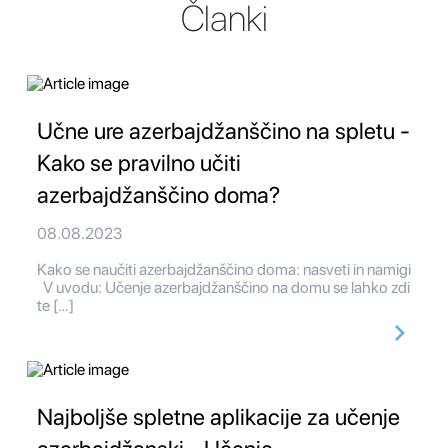
Članki
Učne ure azerbajdžanščino na spletu -
Kako se pravilno učiti
azerbajdžanščino doma?
08.08.2023
Kako se naučiti azerbajdžanščino doma: nasveti in namigi
V uvodu: Učenje azerbajdžanščino na domu se lahko zdi
te […]
Najboljše spletne aplikacije za učenje