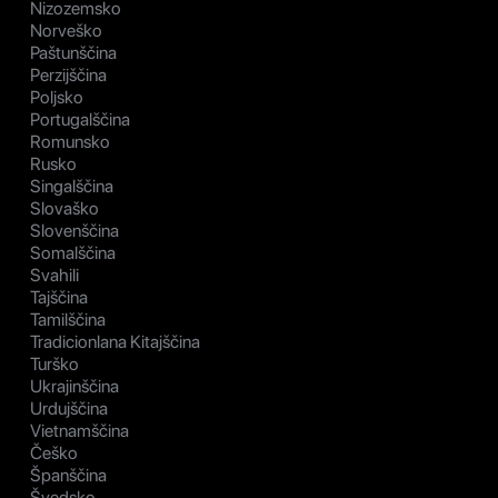
Nizozemsko
Norveško
Paštunščina
Perzijščina
Poljsko
Portugalščina
Romunsko
Rusko
Singalščina
Slovaško
Slovenščina
Somalščina
Svahili
Tajščina
Tamilščina
Tradicionlana Kitajščina
Turško
Ukrajinščina
Urdujščina
Vietnamščina
Češko
Španščina
Švedsko