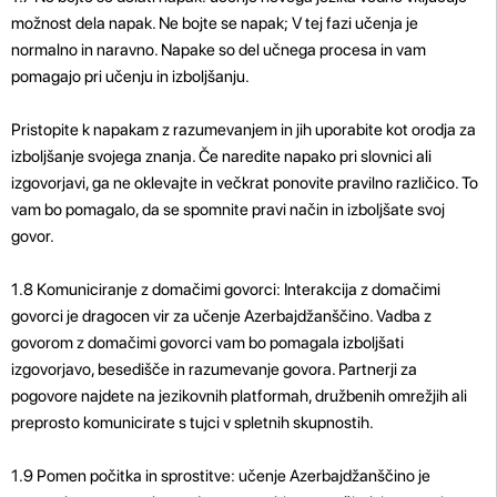
možnost dela napak. Ne bojte se napak; V tej fazi učenja je
normalno in naravno. Napake so del učnega procesa in vam
pomagajo pri učenju in izboljšanju.
Pristopite k napakam z razumevanjem in jih uporabite kot orodja za
izboljšanje svojega znanja. Če naredite napako pri slovnici ali
izgovorjavi, ga ne oklevajte in večkrat ponovite pravilno različico. To
vam bo pomagalo, da se spomnite pravi način in izboljšate svoj
govor.
1.8 Komuniciranje z domačimi govorci: Interakcija z domačimi
govorci je dragocen vir za učenje Azerbajdžanščino. Vadba z
govorom z domačimi govorci vam bo pomagala izboljšati
izgovorjavo, besedišče in razumevanje govora. Partnerji za
pogovore najdete na jezikovnih platformah, družbenih omrežjih ali
preprosto komunicirate s tujci v spletnih skupnostih.
1.9 Pomen počitka in sprostitve: učenje Azerbajdžanščino je