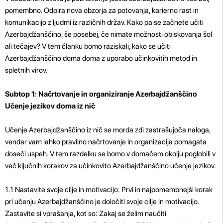
pomembno. Odpira nova obzorja za potovanja, karierno rast in
komunikacijo z ljudmi iz različnih držav. Kako pa se začnete učiti
Azerbajdžanščino, še posebej, če nimate možnosti obiskovanja šol
ali tečajev? V tem članku bomo raziskali, kako se učiti
Azerbajdžanščino doma doma z uporabo učinkovitih metod in
spletnih virov.
Subtop 1: Načrtovanje in organiziranje Azerbajdžanščino
Učenje jezikov doma iz nič
Učenje Azerbajdžanščino iz nič se morda zdi zastrašujoča naloga,
vendar vam lahko pravilno načrtovanje in organizacija pomagata
doseči uspeh. V tem razdelku se bomo v domačem okolju poglobili v
več ključnih korakov za učinkovito Azerbajdžanščino učenje jezikov.
1.1 Nastavite svoje cilje in motivacijo: Prvi in ​​najpomembnejši korak
pri učenju Azerbajdžanščino je določiti svoje cilje in motivacijo.
Zastavite si vprašanja, kot so: Zakaj se želim naučiti