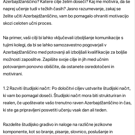
Azerbajdžanščino? Katere cilje želim doseči? Kaj me motivira, da še
naprej učenje tudi v težkih časih? Jasno razumevanje, zakaj se
želite učiti Azerbajdžanščino, vam bo pomagalo ohraniti motivacijo
skozi celoten učni proces.
Na primer, vaši cilji bi lahko vključevali izboljšanje komunikacije s
tujimi kolegi, da bi se lahko samozavestno pogovarjali v
Azerbajdžanščino med potovanji ali izboljšali kvalifikacije za boljše
možnosti zaposlitve. Zapišite svoje cilje in jih med učnim
potovanjem ponovno obiščite, da ostanete osredotočeni in
motivirani.
1.2 Razviti študijski načrt: Po določitvi ciljev ustvarite študijski načrt,
ki vam bo pomagal doseči. Študijski načrt mora biti strukturiran in
realen, če upoštevate vašo trenutno raven Azerbajdžanščino in čas,
ki ste ga pripravljeni posvetiti učenju vsak dan ali teden.
Razdelite študijsko gradivo in naloge na različne jezikovne
komponente, kot so branje, pisanje, slovnico, poslušanje in