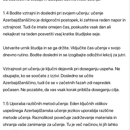
1.4 Bodite vztrajni in dosledni pri svojem učenju: učenje
Azerbajdžanščino je dolgoročni postopek, ki zahteva reden napor in
vztrajnost. Tudi če imate omejen čas, poskusite vsak dan ali
nekajkrat na teden posvetiti vsaj kratke študijske seje.
Ustvarite urnik študija in se ga držite. Vključite čas učenja v svojo
dnevno rutino. Bodite dosledni in se izogibajte odložitvi lekcij za jutri.
Vztrajnost pri učenju je ključni dejavnik pri doseganju uspeha. Ne
obupajte, ko se soočate z izzivi. Dosledno se učite
Azerbajdžanščino, tudi če se v začetnih fazah zdi napredek
počasen. Ne pozabite, da vas vsak korak približa doseganju cilja.
1.5 Uporaba različnih metod učenja: Eden ključnih vidikov
uspešnega Azerbajdžanska učenje jezikov uporablja različne
metode učenja. Raznolikost povečuje zadrževanje materiala in
ohranja vaše zanimanje za učenje. Tu je več načinov, ki jih lahko