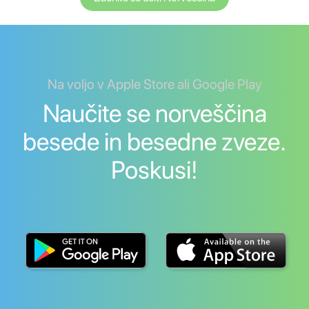
Na voljo v Apple Store ali Google Play
Naučite se norveščina
besede in besedne zveze.
Poskusi!