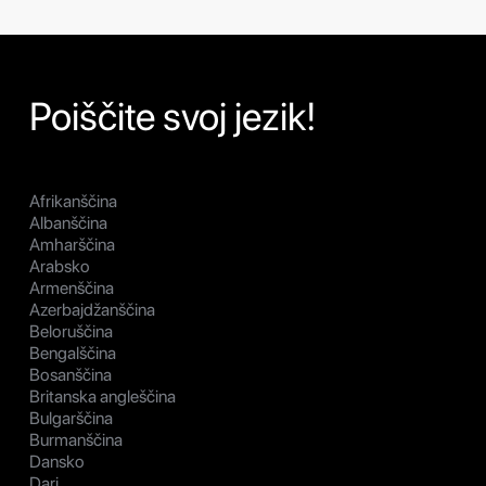
Poiščite svoj jezik!
Afrikanščina
Albanščina
Amharščina
Arabsko
Armenščina
Azerbajdžanščina
Beloruščina
Bengalščina
Bosanščina
Britanska angleščina
Bulgarščina
Burmanščina
Dansko
Dari