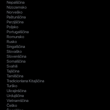
Nepalščina
Nizozemsko
Norveško
Paštunščina
Perzijščina
Poljsko
Portugalščina
Romunsko
Rusko
Singalščina
Slovaško
Slovenščina
Somalščina
Svahili
Tajščina
Tamilščina
Tradicionlana Kitajščina
Turško
Ukrajinščina
Urdujščina
Vietnamščina
Češko