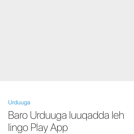
Urduuga
Baro Urduuga luuqadda leh
lingo Play App