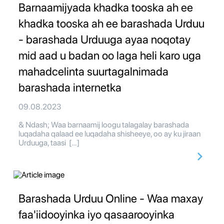
Barnaamijyada khadka tooska ah ee
khadka tooska ah ee barashada Urduu
- barashada Urduuga ayaa noqotay
mid aad u badan oo laga heli karo uga
mahadcelinta suurtagalnimada
barashada internetka
09.08.2023
& Ndash; Waa barnaamij loogu talagalay barashada
luqadaha qalaad ee luqadaha shisheeye, oo ay ku jiraan
Urduuga, taasi […]
Barashada Urduu Online - Waa maxay
faa'iidooyinka iyo qasaarooyinka