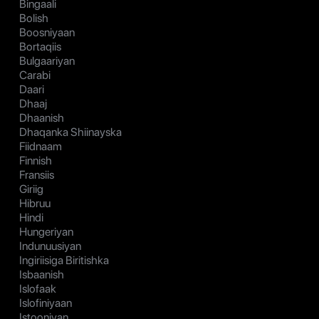
Bingaali
Bolish
Boosniyaan
Bortaqiis
Bulgaariyan
Carabi
Daari
Dhaaj
Dhaanish
Dhaqanka Shiinayska
Fiidnaam
Finnish
Fransiis
Giriig
Hibruu
Hindi
Hungeriyan
Indunuusiyan
Ingiriisiga Biritishka
Isbaanish
Islofaak
Islofiniyaan
Istooniyan