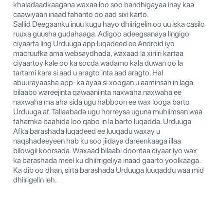
khaladaadkaagana waxaa loo soo bandhigayaa inay kaa
caawiyaan inaad fahanto oo aad sixi karto.
Saliid Deegaanku inuu kugu hayo dhiirigelin oo uu iska casilo
ruuxa guusha gudahaaga. Adigoo adeegsanaya lingigo
ciyaarta ling Urduuga app luqadeed ee Android iyo
macruufka ama websaydhada, waxaad la xiriiri kartaa
ciyaartoy kale oo ka socda wadamo kala duwan oo la
tartami kara si aad u aragto inta aad aragto. Hal
abuurayaasha app-ka ayaa si xoogan u aaminsan in laga
bilaabo wareejinta qawaaniinta naxwaha naxwaha ee
naxwaha ma aha sida ugu habboon ee wax looga barto
Urduuga af. Tallaabada ugu horreysa uguna muhiimsan waa
fahamka baahida loo qabo in la barto luqadda. Urduuga
Afka barashada luqadeed ee luuqadu waxay u
naqshadeeyeen hab ku soo jiidaya dareenkaaga illaa
bilowgii koorsada. Waxaad bilaabi doontaa ciyaar iyo wax
ka barashada meel ku dhiirrigeliya inaad gaarto yoolkaaga.
Ka dib oo dhan, sirta barashada Urduuga luuqaddu waa mid
dhiirigelin leh.