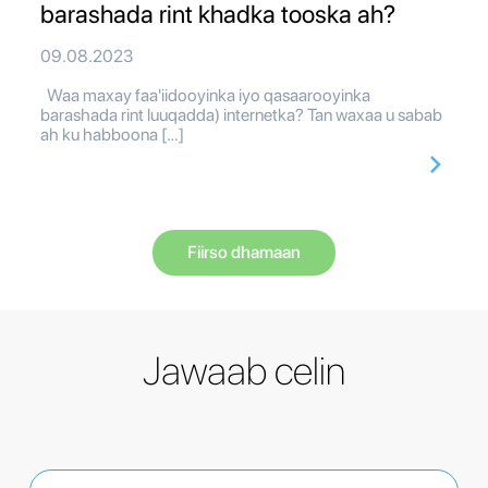
barashada rint khadka tooska ah?
09.08.2023
Waa maxay faa'iidooyinka iyo qasaarooyinka
barashada rint luuqadda) internetka? Tan waxaa u sabab
ah ku habboona […]
Fiirso dhamaan
Jawaab celin