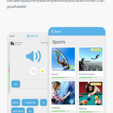
barnaamijyada ereyada ereyada ereyada ayaa muhiim u ah
guushaada!