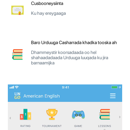
Cusbooneysiinta
Ku hay ereygaaga
Baro Urduuga Casharrada khadka tooska ah
Dhammeystir koorsadaada oo hel
shahaadadaada Urduuga luuqada ku jira
barnaamijka