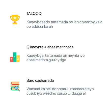
TALOOD
Kaqaybqaado tartamada oo leh ciyaartoy kale
oo adduunka ah
Qiimeynta + abaalmarinnada
Kaqeybgal tartamada qiimeynta iyo
abaalmarinta guuleysiga
Baro casharrada
Waxaad ka heli doontaa kumanaan ereyo
cusub iyo weedho cusub Urduuga af