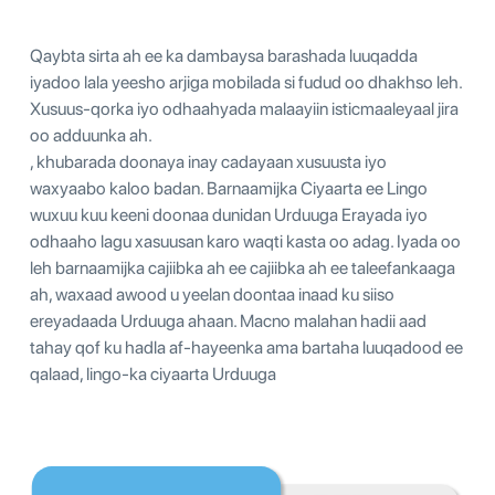
Qaybta sirta ah ee ka dambaysa barashada luuqadda
iyadoo lala yeesho arjiga mobilada si fudud oo dhakhso leh.
Xusuus-qorka iyo odhaahyada malaayiin isticmaaleyaal jira
oo adduunka ah.
, khubarada doonaya inay cadayaan xusuusta iyo
waxyaabo kaloo badan. Barnaamijka Ciyaarta ee Lingo
wuxuu kuu keeni doonaa dunidan Urduuga Erayada iyo
odhaaho lagu xasuusan karo waqti kasta oo adag. Iyada oo
leh barnaamijka cajiibka ah ee cajiibka ah ee taleefankaaga
ah, waxaad awood u yeelan doontaa inaad ku siiso
ereyadaada Urduuga ahaan. Macno malahan hadii aad
tahay qof ku hadla af-hayeenka ama bartaha luuqadood ee
qalaad, lingo-ka ciyaarta Urduuga