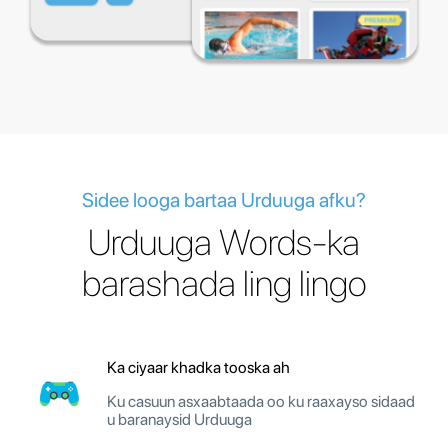
Sidee looga bartaa Urduuga afku?
Urduuga Words-ka
barashada ling lingo
Ka ciyaar khadka tooska ah
Ku casuun asxaabtaada oo ku raaxayso sidaad
u baranaysid Urduuga