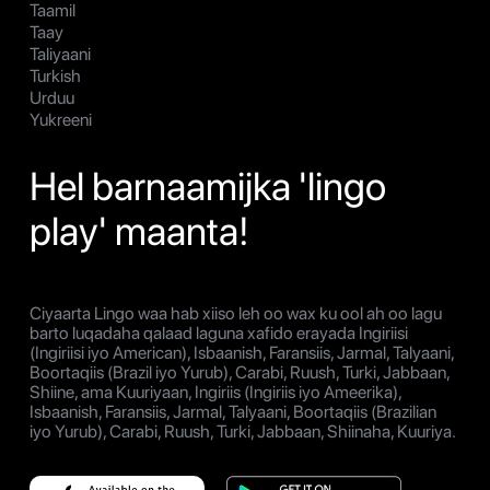
Taamil
Taay
Taliyaani
Turkish
Urduu
Yukreeni
Hel barnaamijka 'lingo
play' maanta!
Ciyaarta Lingo waa hab xiiso leh oo wax ku ool ah oo lagu
barto luqadaha qalaad laguna xafido erayada Ingiriisi
(Ingiriisi iyo American), Isbaanish, Faransiis, Jarmal, Talyaani,
Boortaqiis (Brazil iyo Yurub), Carabi, Ruush, Turki, Jabbaan,
Shiine, ama Kuuriyaan, Ingiriis (Ingiriis iyo Ameerika),
Isbaanish, Faransiis, Jarmal, Talyaani, Boortaqiis (Brazilian
iyo Yurub), Carabi, Ruush, Turki, Jabbaan, Shiinaha, Kuuriya.