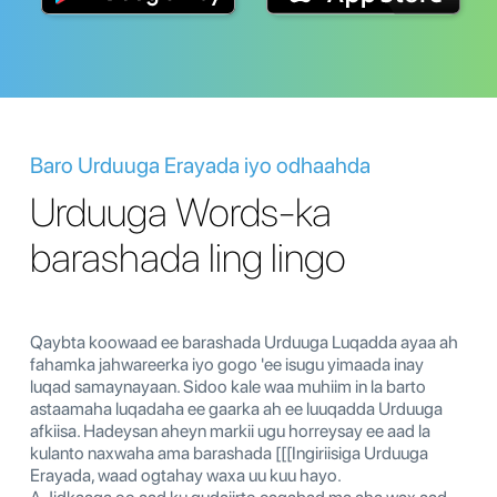
Baro Urduuga Erayada iyo odhaahda
Urduuga Words-ka
barashada ling lingo
Qaybta koowaad ee barashada Urduuga Luqadda ayaa ah
fahamka jahwareerka iyo gogo 'ee isugu yimaada inay
luqad samaynayaan. Sidoo kale waa muhiim in la barto
astaamaha luqadaha ee gaarka ah ee luuqadda Urduuga
afkiisa. Hadeysan aheyn markii ugu horreysay ee aad la
kulanto naxwaha ama barashada [[[Ingiriisiga Urduuga
Erayada, waad ogtahay waxa uu kuu hayo.