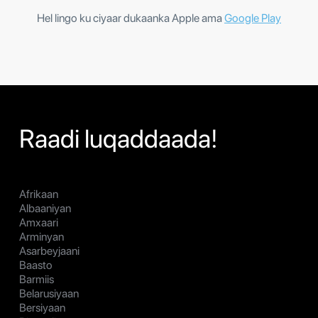
Hel lingo ku ciyaar dukaanka Apple ama
Google Play
Raadi luqaddaada!
Afrikaan
Albaaniyan
Amxaari
Arminyan
Asarbeyjaani
Baasto
Barmiis
Belarusiyaan
Bersiyaan