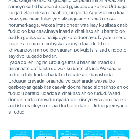
A Jidkaaga oo aad ku gudajirto caqabad ma aha wax aad
sameyn kartid habeen dhaddig, sidaas oo kalena Urduuga
luuqad. Saaxiibkaa u baahan, luuqadda App waa inuu kaa
caawiyaa inaad fuliso yoolalkaaga adoo isha ku haya
horumarkaaga. Waxaa intaa dheer, waa inay ku siisaa qaab
fudud oo kaa caawinaya inaad si dhakhso ah u baratid oo
aad ku guuleysato natiijooyinka la doonayo. Diyaar u noqo
inaad ka xumaato culayska talooyin faa iido leh oo
khiyaanooyin ah oo loo yaqaan 'polyglots' si aad u noqoto
sayidyo luuqado badan.
Iyada oo leh lingino Urduuga (ma u baahnid inaad ku
tiirsanaato qof kasta oo wax ku barto afkiisa. Waxaad si
fudud u fulin kartaa hadafka hababka is-barashada.
Urduuga Erayada, oraahda iyo casharada waxaa loo
qaabeeyaa qaab kaa caawin doona inaad si dhakhso ah oo
fudud u baratid luqadda si dhakhso ah oo fudud. Waad
dooran kartaa mowduucyada aad xiiseyneyso ama habka
aad isticmaaleyso oo aad ku baran karto Urduuga ereyada
si fudud.