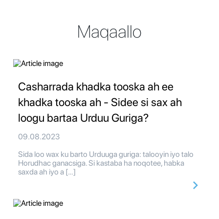
Maqaallo
Casharrada khadka tooska ah ee
khadka tooska ah - Sidee si sax ah
loogu bartaa Urduu Guriga?
09.08.2023
Sida loo wax ku barto Urduuga guriga: talooyin iyo talo
Horudhac ganacsiga. Si kastaba ha noqotee, habka
saxda ah iyo a […]