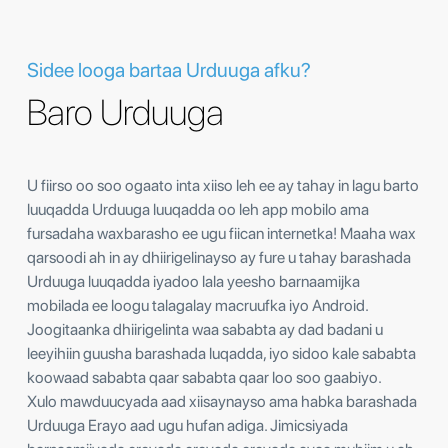
Sidee looga bartaa Urduuga afku?
Baro Urduuga
U fiirso oo soo ogaato inta xiiso leh ee ay tahay in lagu barto
luuqadda Urduuga luuqadda oo leh app mobilo ama
fursadaha waxbarasho ee ugu fiican internetka! Maaha wax
qarsoodi ah in ay dhiirigelinayso ay fure u tahay barashada
Urduuga luuqadda iyadoo lala yeesho barnaamijka
mobilada ee loogu talagalay macruufka iyo Android.
Joogitaanka dhiirigelinta waa sababta ay dad badani u
leeyihiin guusha barashada luqadda, iyo sidoo kale sababta
koowaad sababta qaar sababta qaar loo soo gaabiyo.
Xulo mawduucyada aad xiisaynayso ama habka barashada
Urduuga Erayo aad ugu hufan adiga. Jimicsiyada