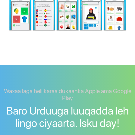
Waxaa laga heli karaa dukaanka Apple ama Google
Play
Baro Urduuga luuqadda leh
lingo ciyaarta. Isku day!