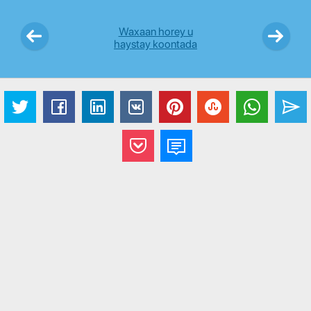
Waxaan horey u
haystay koontada