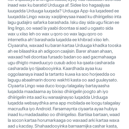
inaad wax ku baratid Urduuga af. Sidee loo hagaajiyaa
luuqadda Urduuga luuqada? Urduuga App-ka luqadeed ee
luuqadda Lingo waxay xaqiijineysaa inaad ku dhiirigeliso inta
lagu gudajiro safarka barashada. Isku day sida ugu fiican ee
ling lingo, oo waad la yaabi doontaa si aad u ogaato sida
wax u xiiso leh oo wax u qoro oo wax lagu qoro oo
internetka ah! barashada luqadda ee khibrad xiiso leh.
Ciyaaraha, waxaad ku baran kartaa Urduuga khadka tooska
ah ee bilaashka ah adigoon caajisin. Barer ahaan ahaan,
waxaad heli doontaa fursado badan oo aad gacmahaaga
ugu dhigto mawduucyo cusub adoo ka qaata casharada
casharada iyo tijaabooyinka. Kaardhada ayaa kuu
oggolaanaya inaad la tartanto kuwa ka soo horjeedda oo
lagugu abaalmarin doono wakhti kasta oo aad guuleysato.
Ciyaarta Lingo waa duco loogu talagalay bartayaasha
luqadda maadaama ay bixiso dhiirigelin joogto ah iyo
dhiirigelin inta aad ku wanaajinayso luqadda Urduuga
luqadda websaydhka ama app mobilada ee loogu talagalay
macruufka iyo Android. Farsamaynta ciyaarta ayaa hubiya
inaad ku madadaaliso oo dhiirigeliso. Bartiisa bartaan, waad
la socon kartaa horumarkaaga oo waxaad arki kartaa waxa
aad u kacday. Shahaadooyinka barnaamijka cashar kasta,