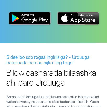
Sidee loo soo rogaa Ingiriisiga? - Urduuga
barashada barnaamijka 'ling lingo'
Bilow casharada bilaashka
ah, baro Urduuga
Barashada Urduuga luuqaddu waa safar xiiso leh, marxalad
walbana waxay noqotaa mid xiiso badan oo xiiso leh. Waxa
kor u qaadaya dhiirrigelintaada, ayay kuu fududaan doontaa