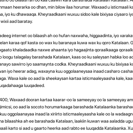
maan heerarka oo dhan, min bilow ilaa horumar. Waxaad u isticmaali kart
, iyo ku dhawaaqa. Kheyraadkaani wuxuu sidoo kale bixiyaa ciyaaro i
wixii aad baratay.
deeg internet oo bilaash ah oo hufan naxwaha, higgaadinta, iyo xaraka
elan karaa qof kasta oo wax ku baranaya kuwa wax ku qoro Katalaan.
ogaato khaladaadka naxwe ahaanta iyo hagaajinta qoraalkaaga qoraalka
o loogu talagalay barashada Katalaan, kaas oo ku saleysan habka loo 
anayo sawirro iyo saamaynta codka. Kheyraadkaani wuxuu ku bixiyaa k
n iyo heerar adag, waxayna kuu oggolaaneysaa inaad casharo cashar
ga. Waxa kale oo aad la sheekaysan kartaa isticmaaleyaasha kale, kaa
luqadahaaga luuqadeed.
 400; Waxaad dooran kartaa kaarar-oo la sameeyay oo la sameeyay ama
yo jimicsi, oo aad la socoto horumarkaaga barashada Katalaanka barasha
 kuu oggolaanayaa inaad la xiriirto isticmaaleyaasha kale oo la wadaag
laha bilaashka ah ee barashada Katalaan, laakiin kuwan waa aaladda u
aali karto si aad u gaarto heerka aad rabto ee luuqadda Katalaanka. X