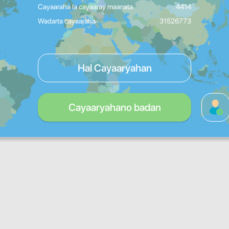
Cayaaraha la cayaaray maanata
4414
Wadarta cayaaraha
31526773
Hal Cayaaryahan
Cayaaryahano badan