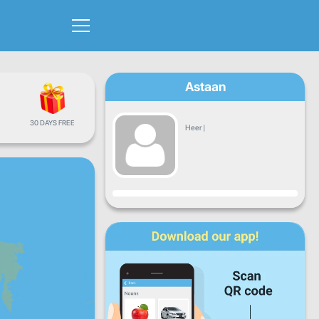
Astaan
30 DAYS FREE
Heer
|
Hormar
Isniin
Talaado
Arbaco
Khamiis