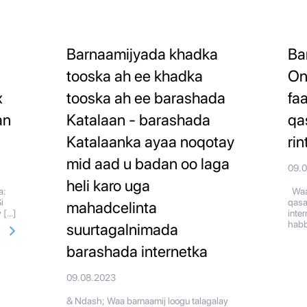
Barnaamijyada khadka
Ba
tooska ah ee khadka
On
x
tooska ah ee barashada
faa
an
Katalaan - barashada
qa
Katalaanka ayaa noqotay
ri
mid aad u badan oo laga
09.
heli karo uga
a:
Waa 
i
qasa
mahadcelinta
 […]
inte
habb
suurtagalnimada
barashada internetka
09.08.2023
& Ndash; Waa barnaamij loogu talagalay