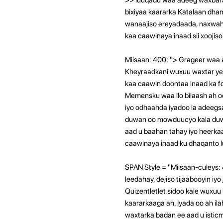
bixiyaa kaararka Katalaan dham
wanaajiso ereyadaada, naxwaha
kaa caawinaya inaad sii xoojiso 
Miisaan: 400; "> Grageer waa a
Kheyraadkani wuxuu waxtar ye
kaa caawin doontaa inaad ka f
Memensku waa ilo bilaash ah o
iyo odhaahda iyadoo la adeegs
duwan oo mowduucyo kala duwa
aad u baahan tahay iyo heerkaa
caawinaya inaad ku dhaqanto 
SPAN Style = "Miisaan-culeys:
leedahay, dejiso tijaabooyin i
Quizentletlet sidoo kale wuxuu
kaararkaaga ah. Iyada oo ah i
waxtarka badan ee aad u isticm