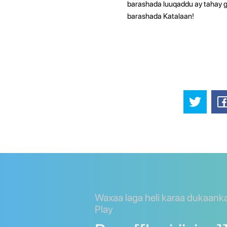
barashada luuqaddu ay tahay ge
barashada Katalaan!
Waxaa laga heli karaa dukaank
Play