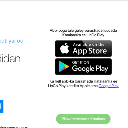
Abb loogu tala galey barashada luuqada
Katalaanka ee LinGo Play
qti yar oo
didan
Ka hell abb-ka barashada Katalaanka ee
LinGo Play keedka Apple ama
Google Play
Bilow barashada Katalaan
 Adeeggan wuxuu