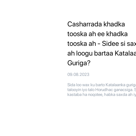
Casharrada khadka
tooska ah ee khadka
tooska ah - Sidee si sa
ah loogu bartaa Katala
Guriga?
09.08.2023
Sida loo wax ku barto Katalaanka gurig
talooyin iyo talo Horudhac ganacsiga. S
kastaba ha noqotee, habka saxda ah iy