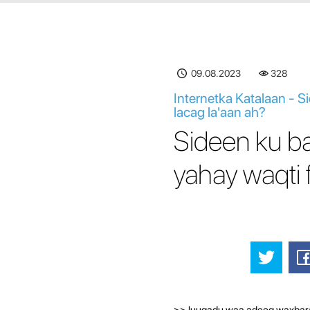
09.08.2023
329
Internetka Katalaan - S
lacag la'aan ah?
Sideen ku b
yahay waqti 
>> luuqadu waa adeeg waxbara