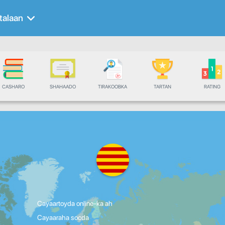
talaan
CASHARO
SHAHAADO
TIRAKOOBKA
TARTAN
RATING
Cayaartoyda online-ka ah
Cayaaraha socda