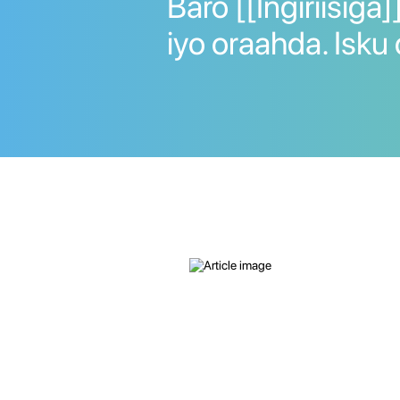
Baro [[Ingiriisiga
iyo oraahda. Isku