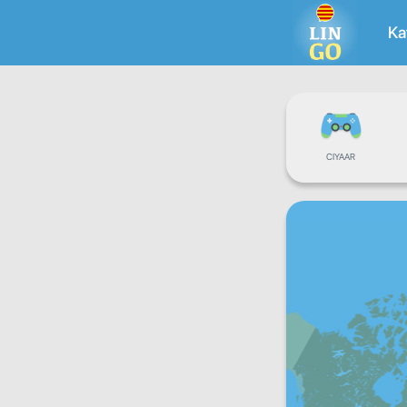
Ka
CIYAAR