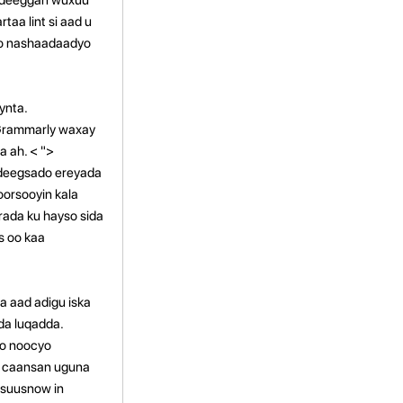
aa lint si aad u
yo nashaadaadyo
ynta.
 Grammarly waxay
 ah. < ">
adeegsado ereyada
oorsooyin kala
ada ku hayso sida
s oo kaa
 aad adigu iska
da luqadda.
no noocyo
gu caansan uguna
usuusnow in