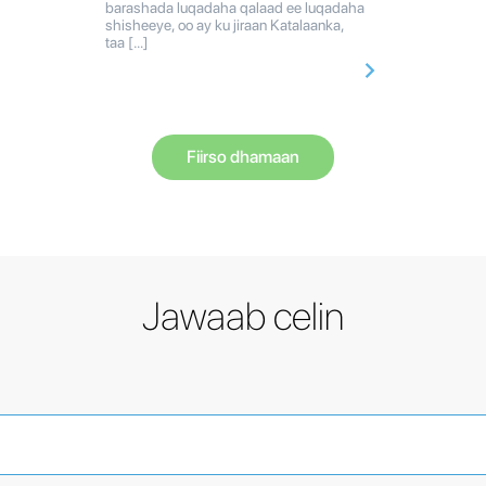
barashada luqadaha qalaad ee luqadaha
shisheeye, oo ay ku jiraan Katalaanka,
taa […]
Fiirso dhamaan
Jawaab celin