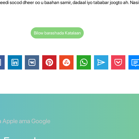
edi socod dheer oo u baahan samir, dadaal iyo tababar joogto ah. Nas
Bilow barashada Katalaan
a Apple ama Google