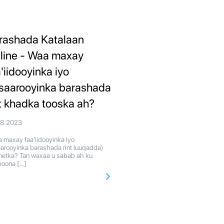
rashada Katalaan
line - Waa maxay
'iidooyinka iyo
saarooyinka barashada
nt khadka tooska ah?
08.2023
maxay faa'iidooyinka iyo
arooyinka barashada rint luuqadda)
rnetka? Tan waxaa u sabab ah ku
oona […]