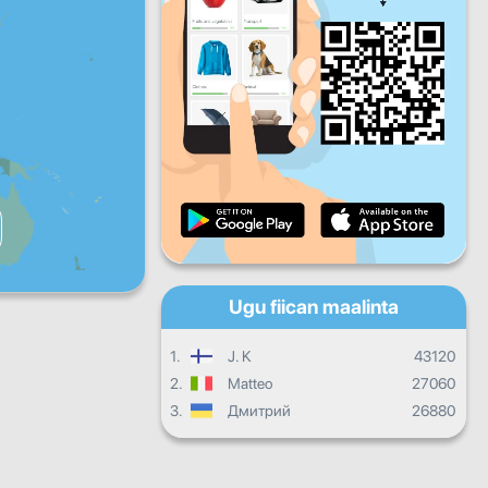
Jimco
Sabti
Axad
Hormarka maalinlaha ah
Hormarka billaha ah
Shahaado
Guud ahaan hormarka
Ugu fiican maalinta
1.
J. K
43120
2.
Matteo
27060
3.
Дмитрий
26880