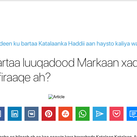
ideen ku bartaa Katalaanka Haddii aan haysto kaliya wa
artaa luuqadood Markaan xa
firaaqe ah?
sho oo bilaash ah oo kaa caawin kara barashada Katalaan Katalaan.