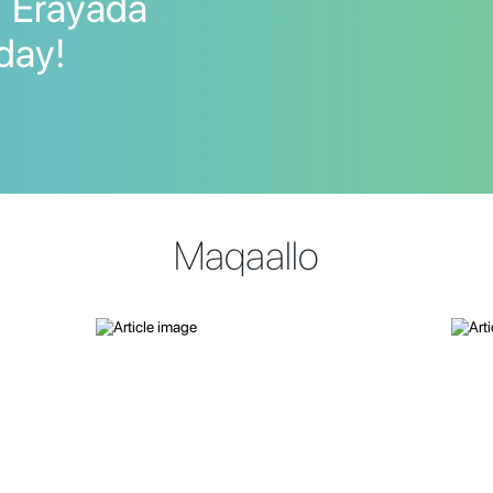
]] Erayada
 day!
Maqaallo