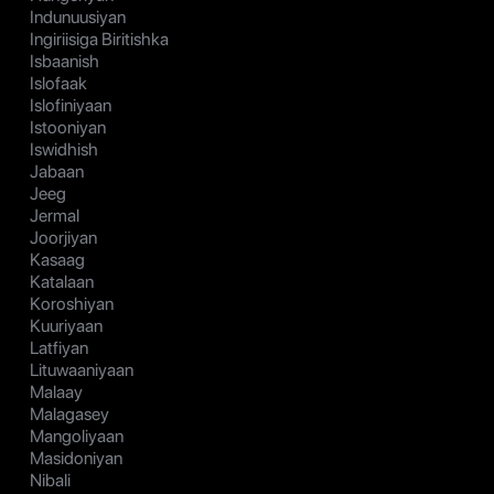
Indunuusiyan
Ingiriisiga Biritishka
Isbaanish
Islofaak
Islofiniyaan
Istooniyan
Iswidhish
Jabaan
Jeeg
Jermal
Joorjiyan
Kasaag
Katalaan
Koroshiyan
Kuuriyaan
Latfiyan
Lituwaaniyaan
Malaay
Malagasey
Mangoliyaan
Masidoniyan
Nibali