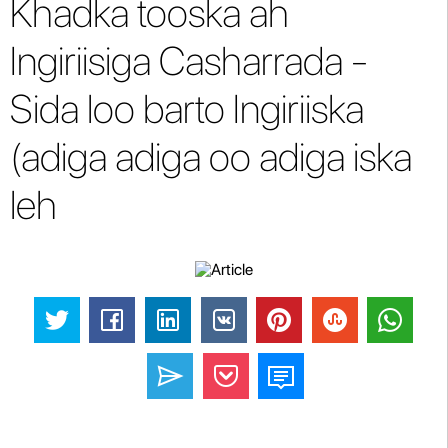
Khadka tooska ah
Ingiriisiga Casharrada -
Sida loo barto Ingiriiska
(adiga adiga oo adiga iska
leh