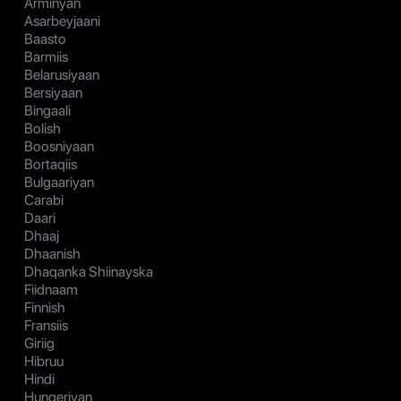
Arminyan
Asarbeyjaani
Baasto
Barmiis
Belarusiyaan
Bersiyaan
Bingaali
Bolish
Boosniyaan
Bortaqiis
Bulgaariyan
Carabi
Daari
Dhaaj
Dhaanish
Dhaqanka Shiinayska
Fiidnaam
Finnish
Fransiis
Giriig
Hibruu
Hindi
Hungeriyan