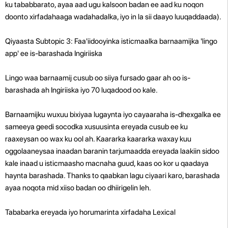
ku tababbarato, ayaa aad ugu kalsoon badan ee aad ku noqon
doonto xirfadahaaga wadahadalka, iyo in la sii daayo luuqaddaada).
Qiyaasta Subtopic 3: Faa'iidooyinka isticmaalka barnaamijka 'lingo
app' ee is-barashada Ingiriiska
Lingo waa barnaamij cusub oo siiya fursado gaar ah oo is-
barashada ah Ingiriiska iyo 70 luqadood oo kale.
Barnaamijku wuxuu bixiyaa lugaynta iyo cayaaraha is-dhexgalka ee
sameeya geedi socodka xusuusinta ereyada cusub ee ku
raaxeysan oo wax ku ool ah. Kaararka kaararka waxay kuu
oggolaaneysaa inaadan baranin tarjumaadda ereyada laakiin sidoo
kale inaad u isticmaasho macnaha guud, kaas oo kor u qaadaya
haynta barashada. Thanks to qaabkan lagu ciyaari karo, barashada
ayaa noqota mid xiiso badan oo dhiirigelin leh.
Tababarka ereyada iyo horumarinta xirfadaha Lexical