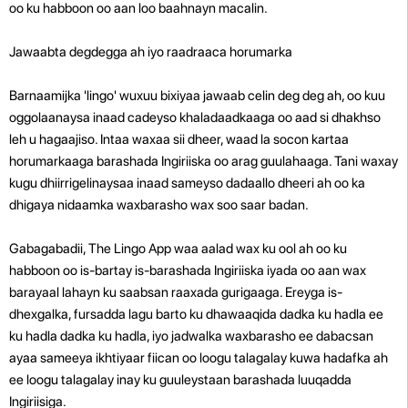
oo ku habboon oo aan loo baahnayn macalin.
Jawaabta degdegga ah iyo raadraaca horumarka
Barnaamijka 'lingo' wuxuu bixiyaa jawaab celin deg deg ah, oo kuu
oggolaanaysa inaad cadeyso khaladaadkaaga oo aad si dhakhso
leh u hagaajiso. Intaa waxaa sii dheer, waad la socon kartaa
horumarkaaga barashada Ingiriiska oo arag guulahaaga. Tani waxay
kugu dhiirrigelinaysaa inaad sameyso dadaallo dheeri ah oo ka
dhigaya nidaamka waxbarasho wax soo saar badan.
Gabagabadii, The Lingo App waa aalad wax ku ool ah oo ku
habboon oo is-bartay is-barashada Ingiriiska iyada oo aan wax
barayaal lahayn ku saabsan raaxada gurigaaga. Ereyga is-
dhexgalka, fursadda lagu barto ku dhawaaqida dadka ku hadla ee
ku hadla dadka ku hadla, iyo jadwalka waxbarasho ee dabacsan
ayaa sameeya ikhtiyaar fiican oo loogu talagalay kuwa hadafka ah
ee loogu talagalay inay ku guuleystaan ​​barashada luuqadda
Ingiriisiga.