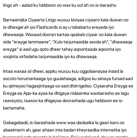
lingo ah - aalad ku habboon oo wax ku ool ah oo is-barasho.
Barnaamijka Ciyaarta Lingo wuxuu bixiyaa ciyaaro kala duwan oo
is-dhexgal ah iyo Flashcards si ay u tababarto ereyada iyo
dhawaaqa. Waxaad dooran kartaa qaabab ciyaar oo kala duwan
sida "erayga lammaane", "Xulo tarjumaadda saxda ah", "dhawaaqa
ereyga" si aad ugu qoto dheer tahay aqoontaada aqoonta iyo
xoojinta xirfadaha tarjumaadda iyo ku dhawaaqa.
Intaa waxaa sii dheer, appku wuxuu kuu oggolaanayaa inaad la
socoto horumarkaaga iyo guulahaaga, adigoo ku siinaya fursad aad
ku qiimeyso hagaajintaaga oo aad dhiirrigeliso. Ciyaaraha Ereyga ee
Ereyga ee App-ka ayaa ka dhigaya nidaamka waxbarasho ee lagu
raaxeysto, taasoo ka dhigaysa doorashada ugu habboon ee is-
bartamaha.
Gabagabadii, is-barashada www waa dadaalka la gaari karo oo
abaalmarin ah, gaar ahaan inta badan kheyraadka internetka iyo