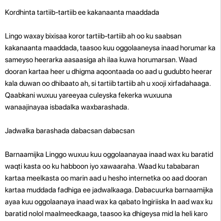
Kordhinta tartiib-tartiib ee kakanaanta maaddada
Lingo waxay bixisaa koror tartiib-tartiib ah oo ku saabsan
kakanaanta maaddada, taasoo kuu oggolaaneysa inaad horumar ka
sameyso heerarka aasaasiga ah ilaa kuwa horumarsan. Waad
dooran kartaa heer u dhigma aqoontaada oo aad u gudubto heerar
kala duwan oo dhibaato ah, si tartiib tartiib ah u xooji xirfadahaaga.
Qaabkani wuxuu yareeyaa culeyska fekerka wuxuuna
wanaajinayaa isbadalka waxbarashada.
Jadwalka barashada dabacsan dabacsan
Barnaamijka Linggo wuxuu kuu oggolaanayaa inaad wax ku baratid
waqti kasta oo ku habboon iyo xawaaraha. Waad ku tababaran
kartaa meelkasta oo marin aad u hesho internetka oo aad dooran
kartaa muddada fadhiga ee jadwalkaaga. Dabacuurka barnaamijka
ayaa kuu oggolaanaya inaad wax ka qabato Ingiriiska In aad wax ku
baratid nolol maalmeedkaaga, taasoo ka dhigeysa mid la heli karo