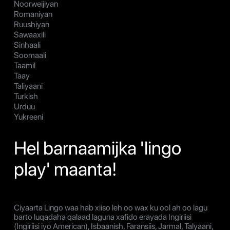
Noorweijiyan
Romaniyan
Ruushiyan
Sawaaxili
Sinhaali
Soomaali
Taamil
Taay
Taliyaani
Turkish
Urduu
Yukreeni
Hel barnaamijka 'lingo
play' maanta!
Ciyaarta Lingo waa hab xiiso leh oo wax ku ool ah oo lagu
barto luqadaha qalaad laguna xafido erayada Ingiriisi
(Ingiriisi iyo American), Isbaanish, Faransiis, Jarmal, Talyaani,