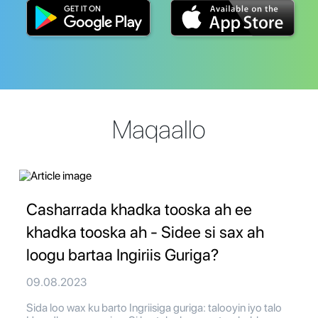
Maqaallo
Casharrada khadka tooska ah ee
khadka tooska ah - Sidee si sax ah
loogu bartaa Ingiriis Guriga?
09.08.2023
Sida loo wax ku barto Ingriisiga guriga: talooyin iyo talo