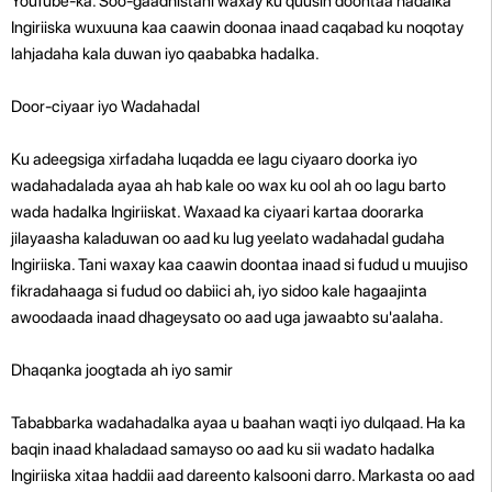
YouTube-ka. Soo-gaadhistani waxay ku quusin doontaa hadalka
Ingiriiska wuxuuna kaa caawin doonaa inaad caqabad ku noqotay
lahjadaha kala duwan iyo qaababka hadalka.
Door-ciyaar iyo Wadahadal
Ku adeegsiga xirfadaha luqadda ee lagu ciyaaro doorka iyo
wadahadalada ayaa ah hab kale oo wax ku ool ah oo lagu barto
wada hadalka Ingiriiskat. Waxaad ka ciyaari kartaa doorarka
jilayaasha kaladuwan oo aad ku lug yeelato wadahadal gudaha
Ingiriiska. Tani waxay kaa caawin doontaa inaad si fudud u muujiso
fikradahaaga si fudud oo dabiici ah, iyo sidoo kale hagaajinta
awoodaada inaad dhageysato oo aad uga jawaabto su'aalaha.
Dhaqanka joogtada ah iyo samir
Tababbarka wadahadalka ayaa u baahan waqti iyo dulqaad. Ha ka
baqin inaad khaladaad samayso oo aad ku sii wadato hadalka
Ingiriiska xitaa haddii aad dareento kalsooni darro. Markasta oo aad