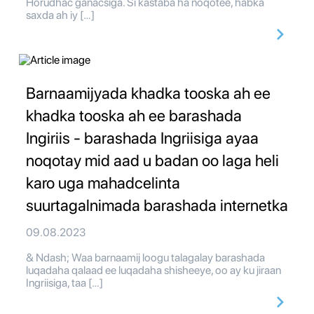
Horudhac ganacsiga. Si kastaba ha noqotee, habka
saxda ah iy […]
Barnaamijyada khadka tooska ah ee
khadka tooska ah ee barashada
Ingiriis - barashada Ingriisiga ayaa
noqotay mid aad u badan oo laga heli
karo uga mahadcelinta
suurtagalnimada barashada internetka
09.08.2023
& Ndash; Waa barnaamij loogu talagalay barashada
luqadaha qalaad ee luqadaha shisheeye, oo ay ku jiraan
Ingriisiga, taa […]