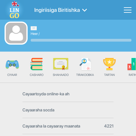
Ingiriisiga Biritishka
Heer
/
CIYAAR
CASHARO
SHAHAADO
TIRAKOOBKA
TARTAN
RATI
Cayaartoyda online-ka ah
Cayaaraha socda
Cayaaraha la cayaaray maanata
4221