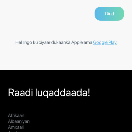
Hel lingo ku ciyaar dukaanka Apple ama
Google Play
Raadi luqaddaada!
Afrikaan
Albaaniyan
Amxaari