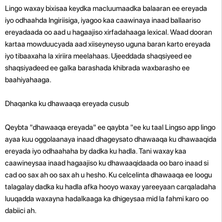
Lingo waxay bixisaa keydka macluumaadka balaaran ee ereyada
iyo odhaahda Ingiriisiga, iyagoo kaa caawinaya inaad ballaariso
ereyadaada oo aad u hagaajiso xirfadahaaga lexical. Waad dooran
kartaa mowduucyada aad xiiseyneyso uguna baran karto ereyada
iyo tibaaxaha la xiriira meelahaas. Ujeeddada shaqsiyeed ee
shaqsiyadeed ee galka barashada khibrada waxbarasho ee
baahiyahaaga.
Dhaqanka ku dhawaaqa ereyada cusub
Qeybta "dhawaaqa ereyada" ee qaybta "ee ku taal Lingso app lingo
ayaa kuu oggolaanaya inaad dhageysato dhawaaqa ku dhawaaqida
ereyada iyo odhaahaha by dadka ku hadla. Tani waxay kaa
caawineysaa inaad hagaajiso ku dhawaaqidaada oo baro inaad si
cad oo sax ah oo sax ah u hesho. Ku celcelinta dhawaaqa ee loogu
talagalay dadka ku hadla afka hooyo waxay yareeyaan carqaladaha
luuqadda waxayna hadalkaaga ka dhigeysaa mid la fahmi karo oo
dabiici ah.