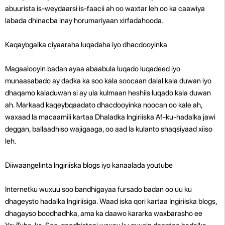
abuurista is-weydaarsi is-faacii ah oo waxtar leh oo ka caawiya
labada dhinacba inay horumariyaan xirfadahooda.
Kaqaybgalka ciyaaraha luqadaha iyo dhacdooyinka
Magaalooyin badan ayaa abaabula luqado luqadeed iyo
munaasabado ay dadka ka soo kala soocaan dalal kala duwan iyo
dhaqamo kaladuwan si ay ula kulmaan heshiis luqado kala duwan
ah. Markaad kaqeybqaadato dhacdooyinka noocan oo kale ah,
waxaad la macaamili kartaa Dhaladka Ingiriiska Af-ku-hadalka jawi
deggan, ballaadhiso wajigaaga, oo aad la kulanto shaqsiyaad xiiso
leh.
Diiwaangelinta Ingiriiska blogs iyo kanaalada youtube
Internetku wuxuu soo bandhigayaa fursado badan oo uu ku
dhageysto hadalka Ingiriisiga. Waad iska qori kartaa Ingiriiska blogs,
dhagayso boodhadhka, ama ka daawo kararka waxbarasho ee