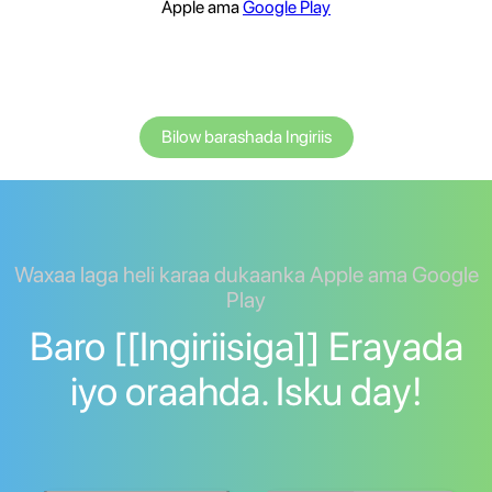
Apple ama
Google Play
Bilow barashada Ingiriis
Waxaa laga heli karaa dukaanka Apple ama Google
Play
Baro [[Ingiriisiga]] Erayada
iyo oraahda. Isku day!