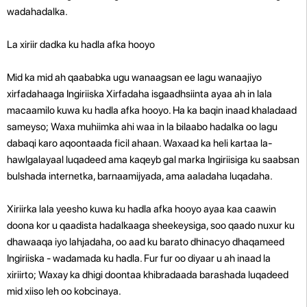
wadahadalka.
La xiriir dadka ku hadla afka hooyo
Mid ka mid ah qaababka ugu wanaagsan ee lagu wanaajiyo
xirfadahaaga Ingiriiska Xirfadaha isgaadhsiinta ayaa ah in lala
macaamilo kuwa ku hadla afka hooyo. Ha ka baqin inaad khaladaad
sameyso; Waxa muhiimka ahi waa in la bilaabo hadalka oo lagu
dabaqi karo aqoontaada ficil ahaan. Waxaad ka heli kartaa la-
hawlgalayaal luqadeed ama kaqeyb gal marka Ingiriisiga ku saabsan
bulshada internetka, barnaamijyada, ama aaladaha luqadaha.
Xiriirka lala yeesho kuwa ku hadla afka hooyo ayaa kaa caawin
doona kor u qaadista hadalkaaga sheekeysiga, soo qaado nuxur ku
dhawaaqa iyo lahjadaha, oo aad ku barato dhinacyo dhaqameed
Ingiriiska - wadamada ku hadla. Fur fur oo diyaar u ah inaad la
xiriirto; Waxay ka dhigi doontaa khibradaada barashada luqadeed
mid xiiso leh oo kobcinaya.