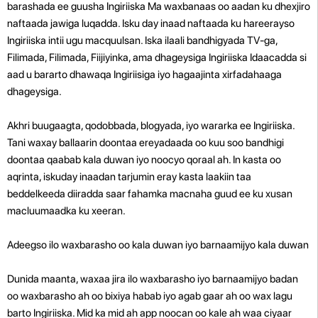
barashada ee guusha Ingiriiska Ma waxbanaas oo aadan ku dhexjiro
naftaada jawiga luqadda. Isku day inaad naftaada ku hareerayso
Ingiriiska intii ugu macquulsan. Iska ilaali bandhigyada TV-ga,
Filimada, Filimada, Fiijiyinka, ama dhageysiga Ingiriiska Idaacadda si
aad u bararto dhawaqa Ingiriisiga iyo hagaajinta xirfadahaaga
dhageysiga.
Akhri buugaagta, qodobbada, blogyada, iyo wararka ee Ingiriiska.
Tani waxay ballaarin doontaa ereyadaada oo kuu soo bandhigi
doontaa qaabab kala duwan iyo noocyo qoraal ah. In kasta oo
aqrinta, iskuday inaadan tarjumin eray kasta laakiin taa
beddelkeeda diiradda saar fahamka macnaha guud ee ku xusan
macluumaadka ku xeeran.
Adeegso ilo waxbarasho oo kala duwan iyo barnaamijyo kala duwan
Dunida maanta, waxaa jira ilo waxbarasho iyo barnaamijyo badan
oo waxbarasho ah oo bixiya habab iyo agab gaar ah oo wax lagu
barto Ingiriiska. Mid ka mid ah app noocan oo kale ah waa ciyaar