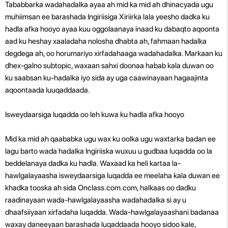
Tababbarka wadahadalka ayaa ah mid ka mid ah dhinacyada ugu
muhiimsan ee barashada Ingiriisiga Xiriirka lala yeesho dadka ku
hadla afka hooyo ayaa kuu oggolaanaya inaad ku dabaqto aqoonta
aad ku heshay xaaladaha nolosha dhabta ah, fahmaan hadalka
degdega ah, oo horumariyo xirfadahaaga wadahadalka. Markaan ku
dhex-galno subtopic, waxaan sahxi doonaa habab kala duwan oo
ku saabsan ku-hadalka iyo sida ay uga caawinayaan hagaajinta
aqoontaada luuqaddaada.
Isweydaarsiga luqadda oo leh kuwa ku hadla afka hooyo
Mid ka mid ah qaababka ugu wax ku oolka ugu waxtarka badan ee
lagu barto wada hadalka Ingiriiska wuxuu u gudbaa luqadda oo la
beddelanaya dadka ku hadla. Waxaad ka heli kartaa la-
hawlgalayaasha isweydaarsiga luqadda ee meelaha kala duwan ee
khadka tooska ah sida Onclass.com.com, halkaas oo dadku
raadinayaan wada-hawlgalayaasha wadahadalka si ay u
dhaafsiiyaan xirfadaha luqadda. Wada-hawlgalayaashani badanaa
waxay daneeyaan barashada luqaddaada hooyo sidoo kale,