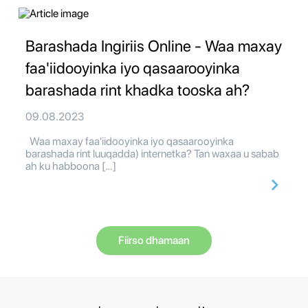
Barashada Ingiriis Online - Waa maxay
faa'iidooyinka iyo qasaarooyinka
barashada rint khadka tooska ah?
09.08.2023
Waa maxay faa'iidooyinka iyo qasaarooyinka
barashada rint luuqadda) internetka? Tan waxaa u sabab
ah ku habboona […]
Fiirso dhamaan