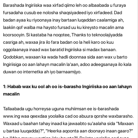
Barashada Ingiriiska waa xirfad qiimo leh oo albaabada u furaya
fursadaha cusub ee nolosha shaqsiyadeed iyo xirfadeed. Dad
badan ayaa ku riyoonaya inay bartaan luqaddan caalamiga ah,
laakiin qof walba ma haysto fursad uu ku kireysto macalin ama
koorsooyin. Si kastaba ha noqotee, Thanks to teknoolajiyadda
casriga ah, waxaa jira ilo fara badan oo la heli karo oo kuu
oggolaanaya inaad wax baratid Ingiriiska si madax banaan.
Qodobkan, waxaan ka wada hadli doonnaa sida aan wax u barto
Ingiriisiga oo aan lahayn macalin la'aan, adoo adeegsanaya ilo kala
duwan oo internetka ah iyo barnaamijyo.
1: Habab wax ku ool ah oo is-barasho Ingiriiska oo aan lahayn
macalin
Tallaabada ugu horreysa uguna muhiimsan ee is-barashada
www.ing waa qeexdaa yoolalka cad oo abuura qorshe waxbarasho.
Waxaad u baahan tahay inaad ka jawaabto su'aalaha sida "Maxaan
u bartaa luuqadda)?", "Heerka aqoonta aan doonayo inaan gaaro?"