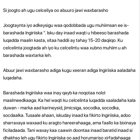
Si joogto ah ugu celceliya oo abuuro jawi waxbarasho
Joogtaynta iyo adkeysigu waa qodobbada ugu muhiimsan ee is-
barashada Ingiriiska ". Isku day inaad waqti u hibeeso barashada
luqadda maalin kasta, xitaa haddii ay tahay 15-20 daqiiqo. Ku
celcelinta joogtada ah iyo ku celcelintu waa xubno muhiim u ah
barashada waxtarka leh.
Abuur jawi waxbarasho adiga kugu xeeran adiga Ingiriiska aaladaha
luqadaha.
Barashada Ingiriiska waa inay qayb ka noqotaa nolol
maalmeedkaaga. Ka hel waqti ku celcelinta luqadda xaaladaha kala
duwan - marka aad karineysid, jimicsiga, socodka, socodka,
socdaalka. Tusaale ahaan, iskuday inaad ka fikirto Ingiriiska, adoo
sharraxaya waxaad ku aragto hareerahaaga, ama faallo ka bixinaya
ficiladaada. Tani waxay kaa caawin doontaa inaad baratid inaad si
dhakhso leh ugu fikirto Ingiriiska oo aad horumariso xirfadahaaga