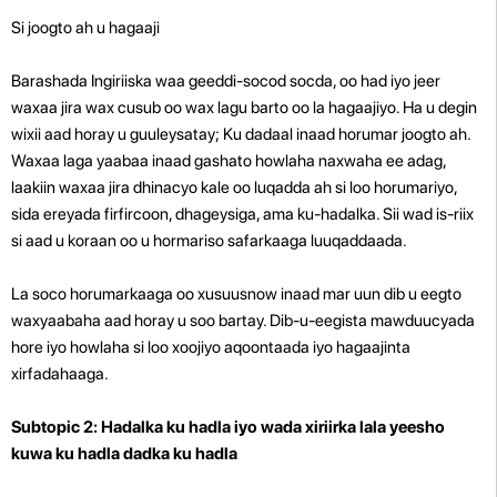
Si joogto ah u hagaaji
Barashada Ingiriiska waa geeddi-socod socda, oo had iyo jeer
waxaa jira wax cusub oo wax lagu barto oo la hagaajiyo. Ha u degin
wixii aad horay u guuleysatay; Ku dadaal inaad horumar joogto ah.
Waxaa laga yaabaa inaad gashato howlaha naxwaha ee adag,
laakiin waxaa jira dhinacyo kale oo luqadda ah si loo horumariyo,
sida ereyada firfircoon, dhageysiga, ama ku-hadalka. Sii wad is-riix
si aad u koraan oo u hormariso safarkaaga luuqaddaada.
La soco horumarkaaga oo xusuusnow inaad mar uun dib u eegto
waxyaabaha aad horay u soo bartay. Dib-u-eegista mawduucyada
hore iyo howlaha si loo xoojiyo aqoontaada iyo hagaajinta
xirfadahaaga.
Subtopic 2: Hadalka ku hadla iyo wada xiriirka lala yeesho
kuwa ku hadla dadka ku hadla