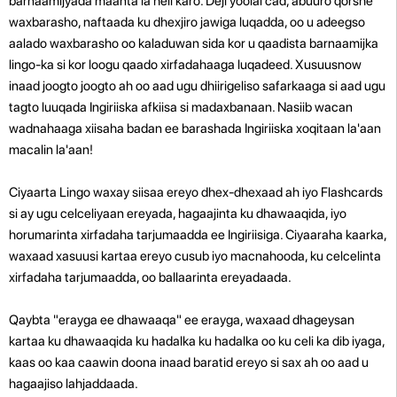
barnaamijyada maanta la heli karo. Deji yoolal cad, abuuro qorshe
waxbarasho, naftaada ku dhexjiro jawiga luqadda, oo u adeegso
aalado waxbarasho oo kaladuwan sida kor u qaadista barnaamijka
lingo-ka si kor loogu qaado xirfadahaaga luqadeed. Xusuusnow
inaad joogto joogto ah oo aad ugu dhiirigeliso safarkaaga si aad ugu
tagto luuqada Ingiriiska afkiisa si madaxbanaan. Nasiib wacan
wadnahaaga xiisaha badan ee barashada Ingiriiska xoqitaan la'aan
macalin la'aan!
Ciyaarta Lingo waxay siisaa ereyo dhex-dhexaad ah iyo Flashcards
si ay ugu celceliyaan ereyada, hagaajinta ku dhawaaqida, iyo
horumarinta xirfadaha tarjumaadda ee Ingiriisiga. Ciyaaraha kaarka,
waxaad xasuusi kartaa ereyo cusub iyo macnahooda, ku celcelinta
xirfadaha tarjumaadda, oo ballaarinta ereyadaada.
Qaybta "erayga ee dhawaaqa" ee erayga, waxaad dhageysan
kartaa ku dhawaaqida ku hadalka ku hadalka oo ku celi ka dib iyaga,
kaas oo kaa caawin doona inaad baratid ereyo si sax ah oo aad u
hagaajiso lahjaddaada.