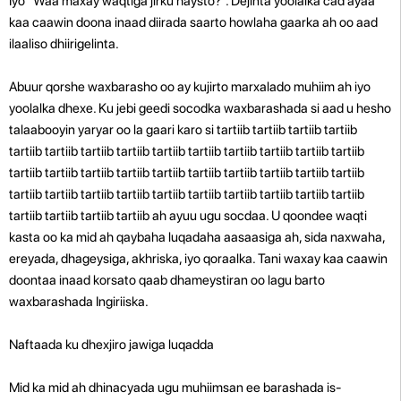
Iyo "Waa maxay waqtiga jirku haysto?". Dejinta yoolalka cad ayaa
kaa caawin doona inaad diirada saarto howlaha gaarka ah oo aad
ilaaliso dhiirigelinta.
Abuur qorshe waxbarasho oo ay kujirto marxalado muhiim ah iyo
yoolalka dhexe. Ku jebi geedi socodka waxbarashada si aad u hesho
talaabooyin yaryar oo la gaari karo si tartiib tartiib tartiib tartiib
tartiib tartiib tartiib tartiib tartiib tartiib tartiib tartiib tartiib tartiib
tartiib tartiib tartiib tartiib tartiib tartiib tartiib tartiib tartiib tartiib
tartiib tartiib tartiib tartiib tartiib tartiib tartiib tartiib tartiib tartiib
tartiib tartiib tartiib tartiib ah ayuu ugu socdaa. U qoondee waqti
kasta oo ka mid ah qaybaha luqadaha aasaasiga ah, sida naxwaha,
ereyada, dhageysiga, akhriska, iyo qoraalka. Tani waxay kaa caawin
doontaa inaad korsato qaab dhameystiran oo lagu barto
waxbarashada Ingiriiska.
Naftaada ku dhexjiro jawiga luqadda
Mid ka mid ah dhinacyada ugu muhiimsan ee barashada is-